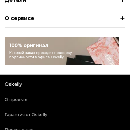
Детали
ASICS Фиолетовые кожаные низкие кроссовки / кеды
О сервисе
Размер
EU 41
Раздел
Мужское
Категория
Низкие кроссовки / кеды
100% оригинал
Бренд
ASICS
Каждый заказ проходит проверку
подлинности в офисе Oskelly
Материал обуви
Кожа
Цвет
Фиолетовый
Состояние товара
Новое с биркой
Oskelly
Продавец
Частный продавец
Oskelly ID
3191833
О проекте
Гарантия от Oskelly
Пресса о нас