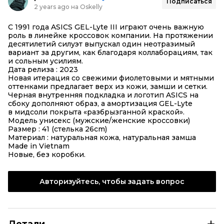
Подписаться
2 years ago на Oskelly
С 1991 года ASICS GEL-Lyte III играют очень важную
роль в линейке кроссовок компании. На протяжении
десятилетий силуэт выпускал один неотразимый
вариант за другим, как благодаря коллаборациям, так
и сольным усилиям.
Дата релиза : 2023
Новая итерация со свежими фиолетовыми и мятными
оттенками предлагает верх из кожи, замши и сетки.
Черная внутренняя подкладка и логотип ASICS на
сбоку дополняют образ, а амортизация GEL-Lyte
в мидсоли покрыта «разбрызганной краской».
Модель унисекс (мужские/женские кроссовки)
Размер : 41 (стелька 26сm)
Материал : натуральная кожа, натуральная замша
Made in Vietnam
Новые, без коробки.
Авторизуйтесь, чтобы задать вопрос