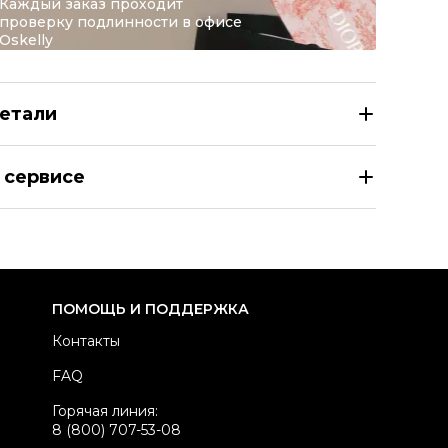
Каждый заказ проходит
проверку подлинности в офисе
Oskelly
етали
RDAN Серые кожаные низкие кроссовки / кеды
 сервисе
азмер
EU 38
здел
Мужское
тегория
Низкие кроссовки / кеды
ренд
JORDAN
ПОМОЩЬ И ПОДДЕРЖКА
одель
1 Low
Контакты
териал обуви
Кожа
FAQ
вет
Серый
Горячая линия:
оробка
Да
8 (800) 707-53-08
стояние товара
Новое с биркой