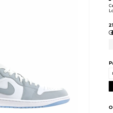
С
L
2
Р
О