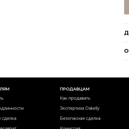
Д
JO
О
Р
Ра
Ка
Б
ЕЛЯМ
ПРОДАВЦАМ
М
ть
Как продавать
Ма
одлинности
Экспертиза Oskelly
Ц
 сделка
Безопасная сделка
К
Со
 возврат
Комиссия