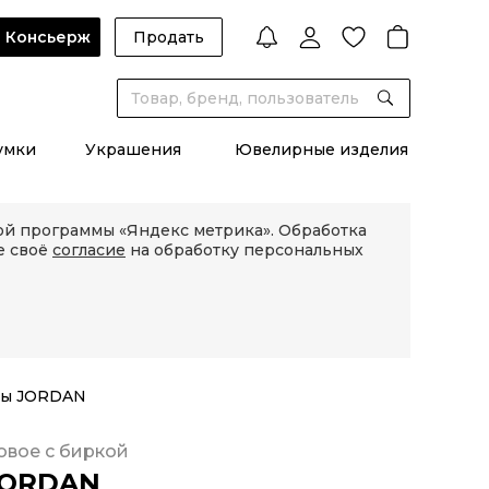
Консьерж
Продать
умки
Украшения
Ювелирные изделия
кой программы «Яндекс метрика». Обработка
е своё
согласие
на обработку персональных
еды JORDAN
овое с биркой
JORDAN