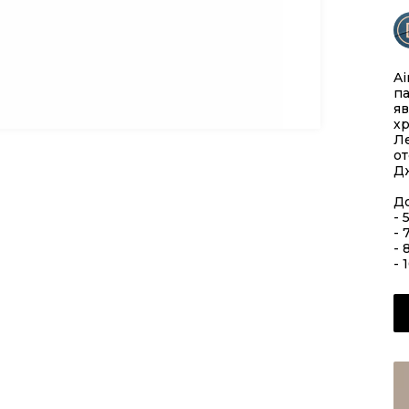
Ai
па
яв
хр
Л
о
Дж
Д
- 
- 
- 
- 