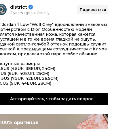
district
Подписаться
2 years ago на Oskelly
r Jordan 1 Low "Wolf Grey" вдохновлены знаковым
ртнерством с Dior. Особенностью модели
ляется качественная кожа, которая кажется
устящей и в то же время гладкой на ощупь.
едяной светло-голубой оттенок подошвы служит
тсылкой к предыдущему сотрудничеству с Кимом
онсом, придавая этой паре особое обаяние
оступные размеры:
5.5US (4.5UK, 38EUR, 24CM)
7US (6UK, 40EUR, 25CM)
8.5US (7.5UK, 42EUR, 26.5CM)
10US (9UK, 44EUR, 28CM)
Авторизуйтесь, чтобы задать вопрос
100% оригинал