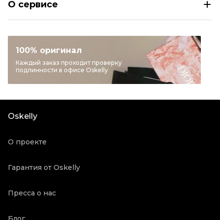
О сервисе
Раздел
Мужское
Категория
Низкие кроссовки / кеды
Бренд
OFF-WHITE
100% оригинал
Материал обуви
Текстиль
Каждый заказ проходит проверку
подлинности в офисе Oskelly
Цвет
Черный
Состояние товара
Отличное состояние
Продавец
Частный продавец
Oskelly
Oskelly ID
3493244
О проекте
Гарантия от Oskelly
Пресса о нас
Блог