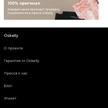
Категория
Прямые брюки
100% оригинал
Бренд
CHLOE
Каждый заказ проходит проверку
подлинности в офисе Oskelly
Материал одежды
Шерсть
Цвет
Черный
Посадка
Средняя
Oskelly
Состояние товара
Новое с биркой
Продавец
Бутик
О проекте
Oskelly ID
3174170
Гарантия от Oskelly
Пресса о нас
Блог
Этикет