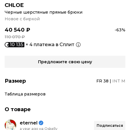
CHLOE
Черные шерстяные прямые брюки
Новое с биркой
40 540 ₽
-63%
110 070 ₽
10 135
× 4 платежа в Сплит
Предложите свою цену
Размер
FR 38
|
INT M
Таблица размеров
О товаре
eternel
Подписаться
a year ago на Oskelly