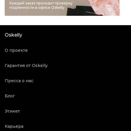
Бренд
KHAITE
Каждый заказ проходит проверку
подлинности в офисе Oskelly
Материал одежды
Хлопок
Цвет
Черный
Посадка
Высокая
Oskelly
Состояние товара
Новое с биркой
Продавец
Бутик
О проекте
Oskelly ID
3342920
Гарантия от Oskelly
Пресса о нас
Блог
Этикет
Карьера