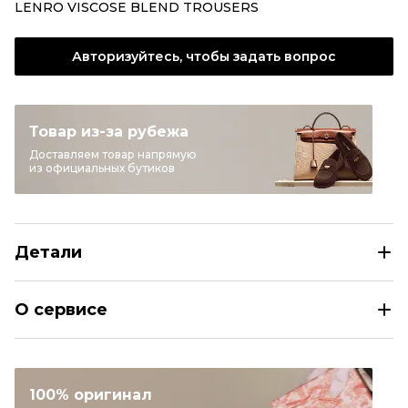
Авторизуйтесь, чтобы задать вопрос
Товар из-за рубежа
Доставляем товар напрямую
из официальных бутиков
Детали
KHAITE Черные хлопковые прямые брюки
О сервисе
Размер
US 2
Раздел
Женское
Категория
Прямые брюки
100% оригинал