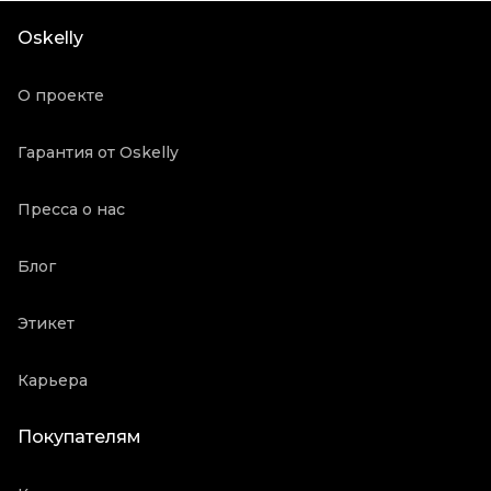
Посадка
Высокая
Oskelly
Состояние товара
Отличное состояние
Продавец
Частный продавец
О проекте
Oskelly ID
3891560
Гарантия от Oskelly
Пресса о нас
Блог
Этикет
Карьера
Покупателям