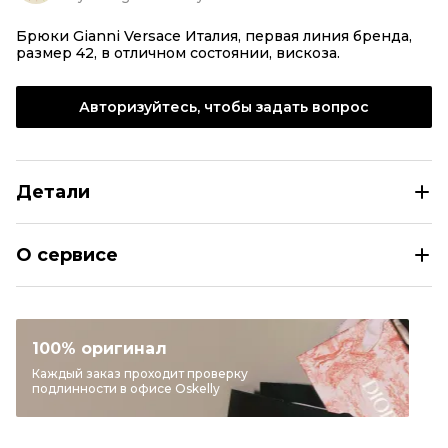
Брюки Gianni Versace Италия, первая линия бренда,
размер 42, в отличном состоянии, вискоза.
Авторизуйтесь, чтобы задать вопрос
Детали
VERSACE Белые вискозные прямые брюки
О сервисе
Размер
EU 38
Раздел
Женское
Категория
Прямые брюки
100% оригинал
Бренд
VERSACE
Каждый заказ проходит проверку
подлинности в офисе Oskelly
Материал одежды
Вискоза
Цвет
Белый