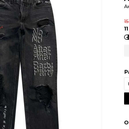
А
15
1
Р
О