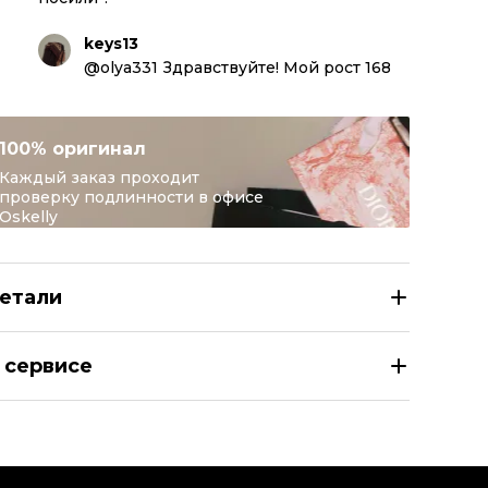
keys13
@olya331 Здравствуйте! Мой рост 168
100% оригинал
Каждый заказ проходит
проверку подлинности в офисе
Oskelly
етали
LEXANDER WANG Антрацитовые хлопковые прямые джин
 сервисе
азмер
JEANS 26
здел
Женское
тегория
Прямые джинсы