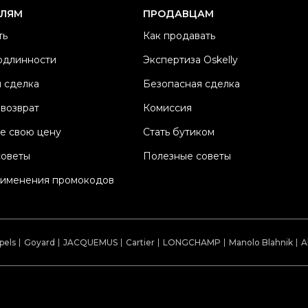
Б
ЕЛЯМ
ПРОДАВЦАМ
Ц
ть
Как продавать
П
одлинности
Экспертиза Oskelly
М
 сделка
Безопасная сделка
Со
П
 возврат
Комиссия
Os
е свою цену
Стать бутиком
советы
Полезные советы
рименения промокодов
pels
Goyard
JACQUEMUS
Cartier
LONGCHAMP
Manolo Blahnik
A