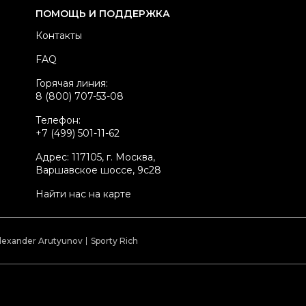
ренд
ALEXANDER WANG
ПОМОЩЬ И ПОДДЕРЖКА
вет
Антрацит
Контакты
осадка
Средняя
FAQ
атериал джинсов
Хлопок
Горячая линия:
стояние товара
Отличное состояние
8 (800) 707-53-08
родавец
Частный продавец
Телефон:
kelly ID
2126741
+7 (499) 501-11-62
Адрес: 117105, г. Москва,
Варшавское шоссе, 9с28
Найти нас на карте
lexander Arutyunov
Sporty Rich