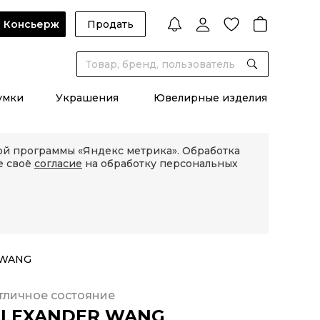
Консьерж
Продать
умки
Украшения
Ювелирные изделия
кой программы «Яндекс метрика». Обработка
е своё
согласие
на обработку персональных
 WANG
тличное состояние
ALEXANDER WANG