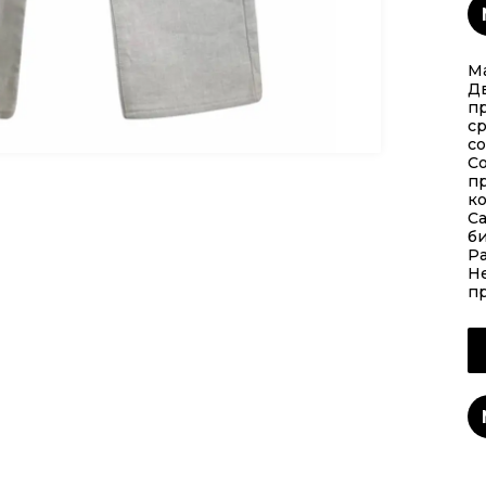
Ma
Д
п
с
со
Со
п
ко
Са
б
Р
Не
пр