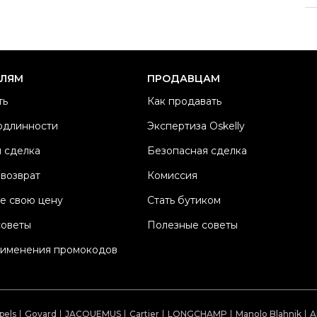
Р
Ра
Ка
Б
ЕЛЯМ
ПРОДАВЦАМ
Ц
ть
Как продавать
П
одлинности
Экспертиза Oskelly
М
 сделка
Безопасная сделка
Со
П
 возврат
Комиссия
Os
е свою цену
Стать бутиком
советы
Полезные советы
рименения промокодов
pels
Goyard
JACQUEMUS
Cartier
LONGCHAMP
Manolo Blahnik
A