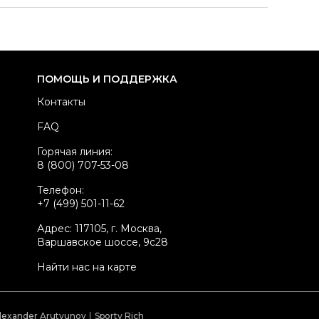
азмер
IT 38
здел
Женское
тегория
Прямые джинсы
ренд
MAISON MARGIELA
ПОМОЩЬ И ПОДДЕРЖКА
вет
Белый
Контакты
осадка
Средняя
FAQ
атериал джинсов
Другое
Горячая линия:
стояние товара
Отличное состояние
8 (800) 707-53-08
родавец
Частный продавец
Телефон:
kelly ID
3173652
+7 (499) 501-11-62
Адрес: 117105, г. Москва,
Варшавское шоссе, 9с28
Найти нас на карте
lexander Arutyunov
Sporty Rich