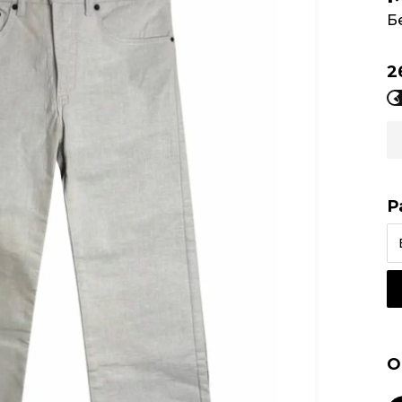
Б
2
Р
О