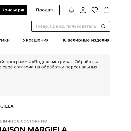
Консьерж
Продать
умки
Украшения
Ювелирные изделия
кой программы «Яндекс метрика». Обработка
е своё
согласие
на обработку персональных
GIELA
тличное состояние
AISON MARGIELA