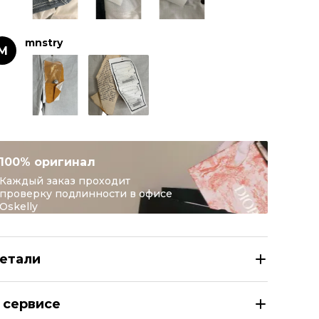
mnstry
M
100% оригинал
Каждый заказ проходит
проверку подлинности в офисе
Oskelly
етали
AISON MARGIELA Белые прямые джинсы
 сервисе