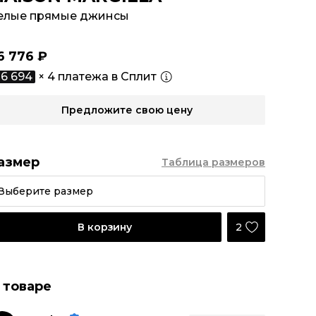
елые прямые джинсы
6 776 ₽
6 694
× 4 платежа в Сплит
Предложите свою цену
азмер
Таблица размеров
Выберите размер
2
В корзину
 товаре