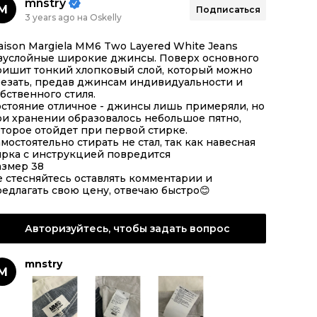
mnstry
M
Подписаться
3 years ago на Oskelly
ison Margiela MM6 Two Layered White Jeans
вуслойные широкие джинсы. Поверх основного
ришит тонкий хлопковый слой, который можно
резать, предав джинсам индивидуальности и
бственного стиля.
стояние отличное - джинсы лишь примеряли, но
ри хранении образовалось небольшое пятно,
торое отойдет при первой стирке.
мостоятельно стирать не стал, так как навесная
ирка с инструкцией повредится
азмер 38
 стесняйтесь оставлять комментарии и
едлагать свою цену, отвечаю быстро😊
Авторизуйтесь, чтобы задать вопрос
mnstry
M