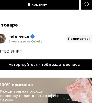
В корзину
 товаре
reference
Подписаться
2 years ago на Oskelly
ITTED SHIRT
Авторизуйтесь, чтобы задать вопрос
100% оригинал
Каждый заказ проходит
проверку подлинности в офисе
Oskelly