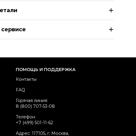
етали
NZO Белая хлопковая рубашка
 сервисе
азмер
FR 36
здел
Женское
тегория
Рубашки
ренд
KENZO
ПОМОЩЬ И ПОДДЕРЖКА
атериал одежды
Хлопок
Контакты
вет
Белый
FAQ
стояние товара
Новое с биркой
Горячая линия:
родавец
Бутик
8 (800) 707-53-08
kelly ID
5688062
Телефон:
+7 (499) 501-11-62
Адрес: 117105, г. Москва,