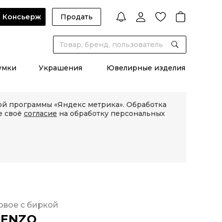
Консьерж
Продать
умки
Украшения
Ювелирные изделия
кой программы «Яндекс метрика». Обработка
е своё
согласие
на обработку персональных
овое с биркой
KENZO