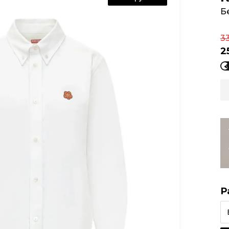
Б
3
2
Р