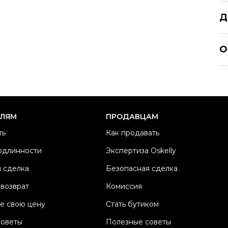
Д
KE
О
Р
Ра
Ка
Б
ЕЛЯМ
ПРОДАВЦАМ
М
ть
Как продавать
Ц
одлинности
Экспертиза Oskelly
Со
 сделка
Безопасная сделка
П
Os
 возврат
Комиссия
е свою цену
Стать бутиком
советы
Полезные советы