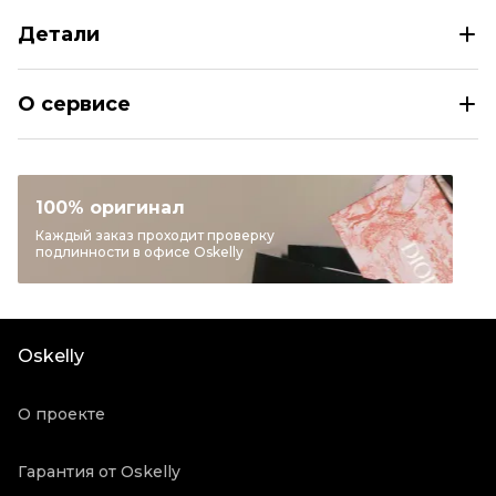
Детали
CHANEL Серебряные серьги
О сервисе
Раздел
Женское
Категория
Серьги
Бренд
CHANEL
100% оригинал
Материал украшений
Другое
Каждый заказ проходит проверку
подлинности в офисе Oskelly
Цвет
Серебряный
Состояние товара
Отличное состояние
Продавец
Ресейл магазин
Oskelly
Oskelly ID
5733964
О проекте
Гарантия от Oskelly