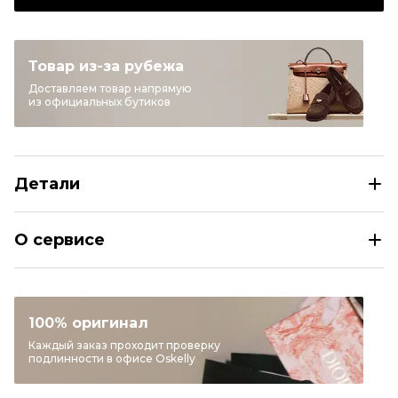
Товар из-за рубежа
Доставляем товар напрямую
из официальных бутиков
Детали
EMPORIO ARMANI Бежевые латунные серьги
О сервисе
Раздел
Женское
Категория
Серьги
Бренд
EMPORIO ARMANI
100% оригинал
Материал украшений
Латунь
Каждый заказ проходит проверку
подлинности в офисе Oskelly
Цвет
Бежевый
Состояние товара
Новое с биркой