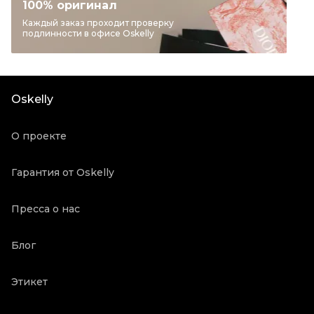
Категория
Шлепанцы
100% оригинал
Бренд
CELINE
Каждый заказ проходит проверку
подлинности в офисе Oskelly
Модель
Triomphe
Материал обуви
Кожа
Цвет
Черный
Oskelly
Состояние товара
Новое с биркой
Продавец
Бутик
О проекте
Oskelly ID
5110393
Гарантия от Oskelly
Пресса о нас
Блог
Этикет