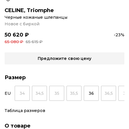
CELINE
,
Triomphe
Черные кожаные шлепанцы
Новое с биркой
50 620 ₽
-23%
65 080 ₽
65 615 ₽
Предложите свою цену
Размер
EU
34
34,5
35
35,5
36
36,5
37
Таблица размеров
О товаре