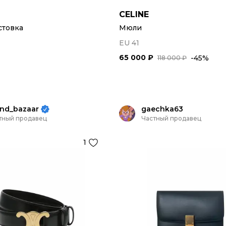
CELINE
стовка
Мюли
EU 41
65 000 ₽
-45%
118 000 ₽
nd_bazaar
gaechka63
тный продавец
Частный продавец
1