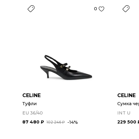
0
CELINE
CELINE
Туфли
Сумка че
EU 36/40
INT U
87 480 ₽
229 500 
-14%
102 246 ₽