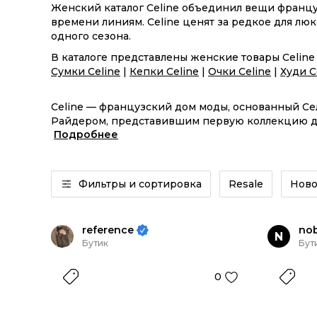
Женский каталог Celine объединил вещи франц
времени линиям. Celine ценят за редкое для лю
одного сезона.
В каталоге представлены женские товары Celin
Сумки Celine
|
Кепки Celine
|
Очки Celine
|
Худи C
Celine — французский дом моды, основанный Сел
Райдером, представившим первую коллекцию для
Подробнее
кожгалантереи: LVMH отдельно подчеркивает раб
производственных процессов. К ключевым кодам
Триумфальной арки, а среди наиболее узнаваемых
из важных современных форм дома, а Ava закреп
Фильтры и сортировка
Resale
Ново
не за один отдельный товар, а за цельный язык
строится не на броскости, а на форме, материа
reference
no
N
Бутик
Бут
0