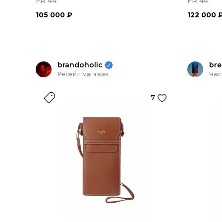
FR 44
FR 44
105 000 ₽
122 000 
brandoholic
bre
Ресейл магазин
Час
7