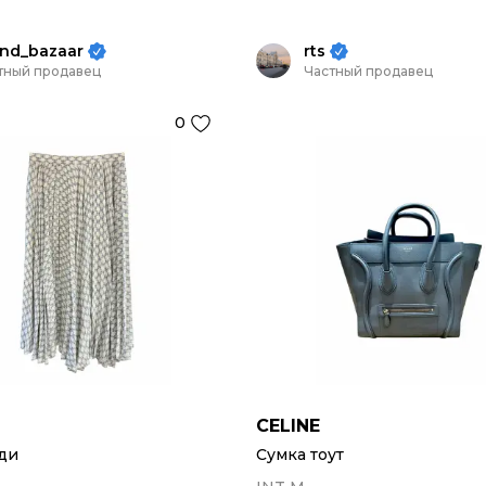
nd_bazaar
rts
тный продавец
Частный продавец
0
CELINE
ди
Сумка тоут