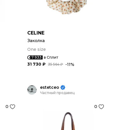
CELINE
Заколка
One size
7 933
в Сплит
31 730 ₽
-11%
35 564 ₽
estetceo
Частный продавец
0
0