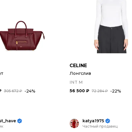
CELINE
ут
Лонгслив
INT M
₽
56 500 ₽
-24%
-22%
305 672 ₽
72 284 ₽
st_have
katya1975
ик
Частный продавец