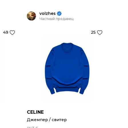
volzhes
Частный продавец
49
25
CELINE
Джемпер / свитер