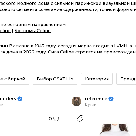
узского модного дома с сильной парижской визуальной ш
ксового сегмента сочетание сдержанности, точной формы и
e по основным направлениям:
eline
|
Костюмы Celine
ин Випиана в 1945 году; сегодня марка входит в LVMH, а 
 дома в 2026 году. Сила Celine строится на происхожде
оту Celine Ateliers, где традиционное мастерство соеди
 бренда относится знак Triomphe, выбранный Селин Випиа
 линий марки — 16, Luggage, Ava и изделия из полотна Tr
илась в ассортименте как одна из наиболее заметных по
е с биркой
Выбор OSKELLY
Категория
Бренд
 марки — парижскую строгость, сильные кожаные линии, ис
лах и узнаваемом происхождении.
borders
reference
ик
Бутик
0