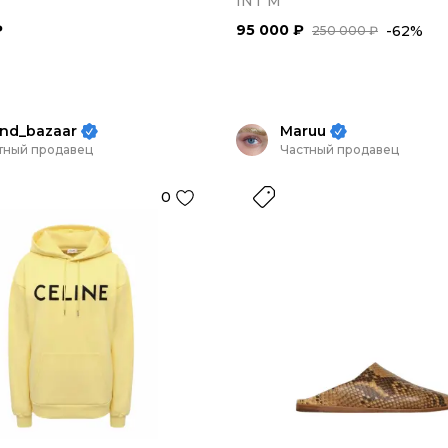
INT M
₽
95 000 ₽
-62%
250 000 ₽
nd_bazaar
Maruu
тный продавец
Частный продавец
0