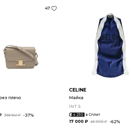
47
CELINE
рез плечо
Майка
INT S
₽
4 250
в Сплит
-37%
366 841 ₽
17 000 ₽
-62%
45 000 ₽