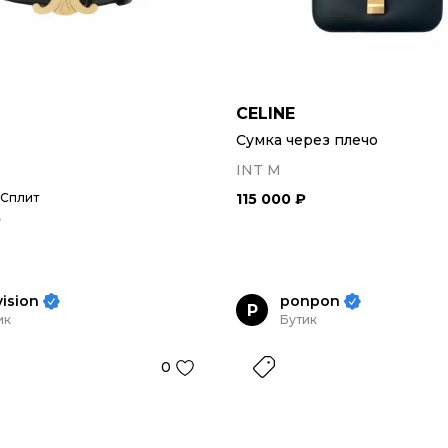
CELINE
Сумка через плечо
INT M
 Сплит
115 000 ₽
₽
vision
ponpon
P
ик
Бутик
0