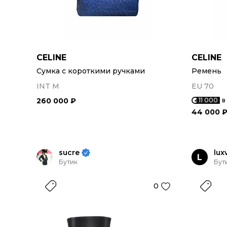
CELINE
CELINE
Сумка с короткими ручками
Ремень
INT M
EU 70
260 000 ₽
11 000
в
44 000 
sucre
lux
L
Бутик
Бут
0