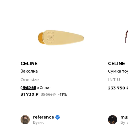
CELINE
CELINE
Заколка
Сумка то
One size
INT U
7 933
в Сплит
233 750 
31 730 ₽
-11%
35 564 ₽
reference
mu
Бутик
Бут