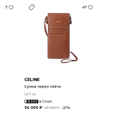
7
47
CELINE
Сумка через плечо
INT M
8 500
в Сплит
34 000 ₽
-21%
43 000 ₽