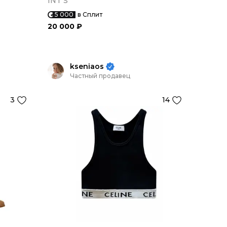
INT S
5 000
в Сплит
20 000 ₽
kseniaos
Частный продавец
3
14