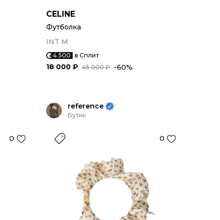
CELINE
Футболка
INT M
4 500
в Сплит
18 000 ₽
-60%
45 000 ₽
reference
Бутик
0
0