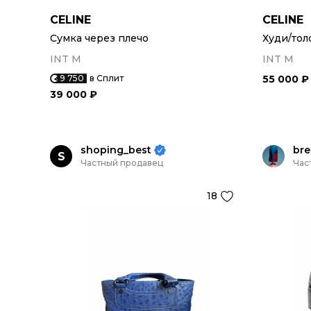
CELINE
CELINE
Сумка через плечо
Худи/тол
INT M
INT M
9 750
в Сплит
55 000 ₽
39 000 ₽
shoping_best
bre
S
Частный продавец
Час
18