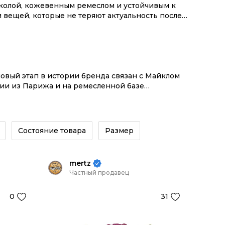
колой, кожевенным ремеслом и устойчивым к
 вещей, которые не теряют актуальность после
новый этап в истории бренда связан с Майклом
нии из Парижа и на ремесленной базе
няется с точностью современных
на в 1971 году по мотивам цепей вокруг
iomphe Canvas; например, сумка 16 стала одной
вседневных моделей. Поэтому Celine выбирают
Состояние товара
Размер
торические коды дома и вещи, в которых статус
mertz
Частный продавец
0
31