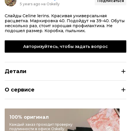
Подписаться
5 years ago на Oskelly
Слайды Celine lerins. Красивая универсальная
расцветка. Маркировка 40. Подойдут на 39-40. Обуты
несколько раз, стоит хорошая профилактика. Не
подошел размер. Коробка, пыльник.
Авторизуйтесь, чтобы задать вопрос
Детали
CELINE Коричневые кожаные шлепанцы
О сервисе
Размер
EU 40
Раздел
Женское
Категория
Шлепанцы
100% оригинал
Бренд
CELINE
Каждый заказ проходит проверку
подлинности в офисе Oskelly