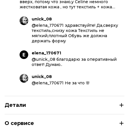
вверх, потому что знаю,у Celine немного
жестковатая кожа , но тут текстиль + кожа…
unick_08
@elena_170671 здравствуйте! Да,сверху
текстиль,снизу кожа Текстиль не
мягкий,плотный Обувь же должна
держать форму
elena_170671
E
@unick_08 благодарю за оперативный
ответ! Думаю..
unick_08
@elena_170671 Не за что 🌸
Детали
CELINE Коричневые текстильные шлепанцы
О сервисе