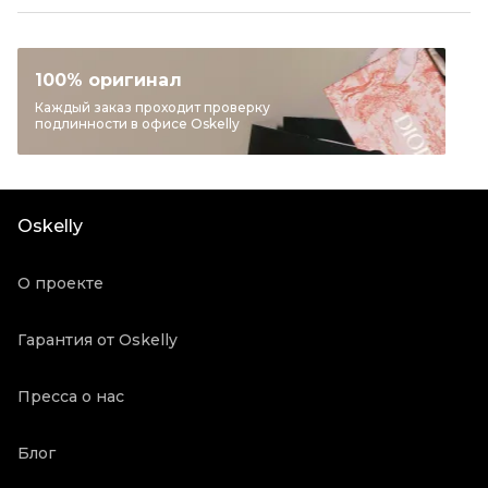
Раздел
Женское
Категория
Шлепанцы
Бренд
CELINE
100% оригинал
Материал обуви
Текстиль
Каждый заказ проходит проверку
подлинности в офисе Oskelly
Цвет
Коричневый
Состояние товара
Отличное состояние
Продавец
Частный продавец
Oskelly
Oskelly ID
5838040
О проекте
Гарантия от Oskelly
Пресса о нас
Блог