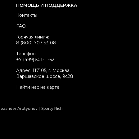
ренд
YVES SALOMON
ПОМОЩЬ И ПОДДЕРЖКА
атериал одежды
Мех
Контакты
вет
Черный
FAQ
стояние товара
Отличное состояние
Горячая линия:
родавец
Частный продавец
8 (800) 707-53-08
kelly ID
2127264
Телефон:
+7 (499) 501-11-62
Адрес: 117105, г. Москва,
Варшавское шоссе, 9с28
Найти нас на карте
lexander Arutyunov
Sporty Rich