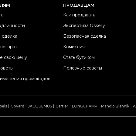
Б
ЕЛЯМ
ПРОДАВЦАМ
М
ть
Как продавать
Ц
одлинности
Экспертиза Oskelly
Со
 сделка
Безопасная сделка
П
Os
 возврат
Комиссия
е свою цену
Стать бутиком
советы
Полезные советы
рименения промокодов
pels
Goyard
JACQUEMUS
Cartier
LONGCHAMP
Manolo Blahnik
A