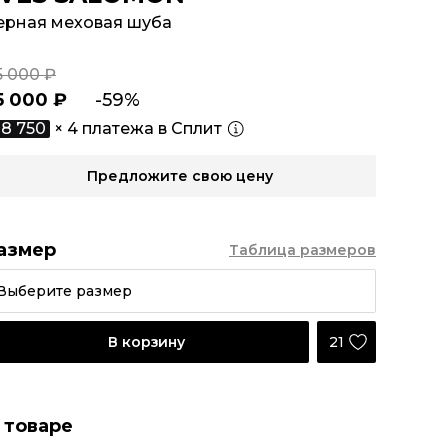
ерная меховая шуба
5 000 ₽
5 000 ₽
-59%
8 750
× 4 платежа в Сплит
Предложите свою цену
азмер
Таблица размеров
Выберите размер
21
В корзину
 товаре