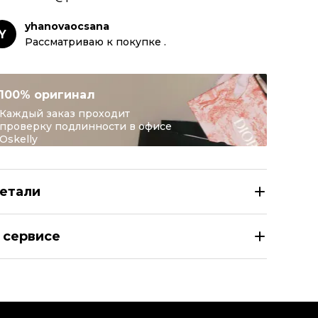
yhanovaocsana
Y
Рассматриваю к покупке .
100% оригинал
Каждый заказ проходит
проверку подлинности в офисе
Oskelly
етали
VES SALOMON Черная меховая шуба
 сервисе
азмер
FR 44
здел
Женское
тегория
Шубы