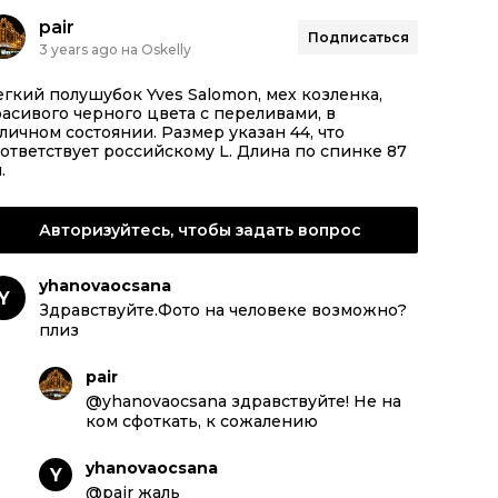
pair
Подписаться
3 years ago на Oskelly
гкий полушубок Yves Salomon, мех козленка,
асивого черного цвета с переливами, в
личном состоянии. Размер указан 44, что
ответствует российскому L. Длина по спинке 87
.
Авторизуйтесь, чтобы задать вопрос
yhanovaocsana
Y
Здравствуйте.Фото на человеке возможно?
плиз
pair
@yhanovaocsana здравствуйте! Не на
ком сфоткать, к сожалению
yhanovaocsana
Y
@pair жаль