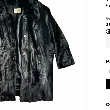
Ч
8
3
Р
О