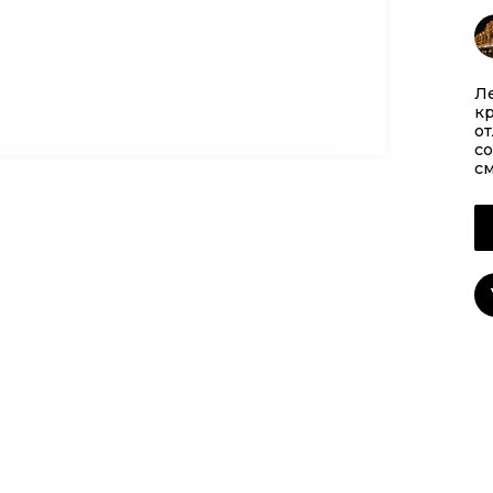
Ле
кр
от
со
см