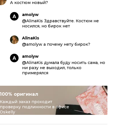
А костюм новый?
amolyw
A
@AlinaKis Здравствуйте. Костюм не
носился, но бирок нет
AlinaKis
@amolyw а почему нету бирок?
amolyw
A
@AlinaKis думала буду носить сама, но
ни разу не выходил, только
примерялся
100% оригинал
Каждый заказ проходит
проверку подлинности в офисе
Oskelly