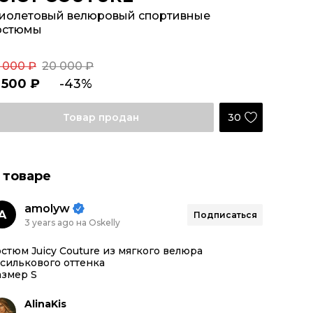
иолетовый велюровый спортивные
остюмы
2 000 ₽
20 000 ₽
1 500 ₽
-43%
30
Товар продан
 товаре
amolyw
A
Подписаться
3 years ago на Oskelly
стюм Juicy Couture из мягкого велюра
силькового оттенка
азмер S
AlinaKis