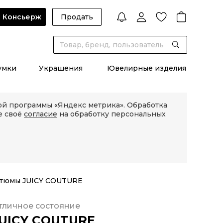
Консьерж
Продать
умки
Украшения
Ювелирные изделия
кой программы «Яндекс метрика». Обработка
е своё
согласие
на обработку персональных
стюмы JUICY COUTURE
тличное состояние
UICY COUTURE