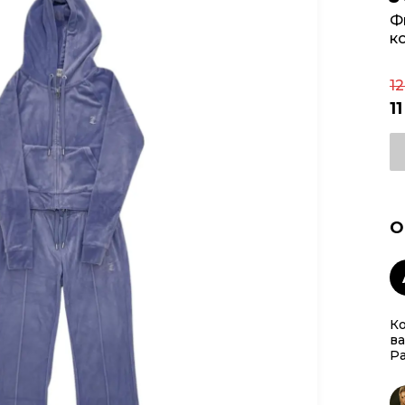
Ф
к
1
1
О
Ко
ва
Р