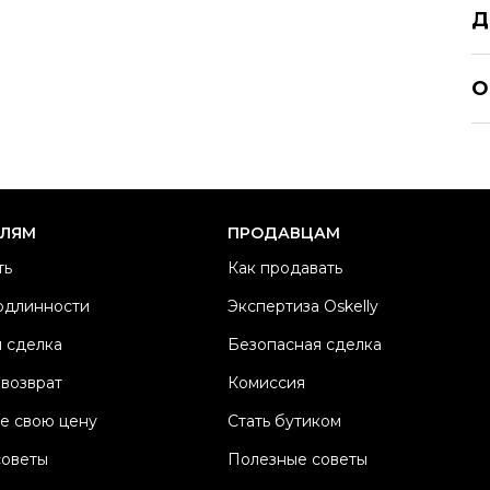
Д
J
О
Ра
Ка
Б
Ц
ЕЛЯМ
ПРОДАВЦАМ
М
ть
Как продавать
Со
одлинности
Экспертиза Oskelly
П
 сделка
Безопасная сделка
Os
 возврат
Комиссия
е свою цену
Стать бутиком
советы
Полезные советы