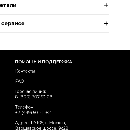
етали
UICY COUTURE Фиолетовый велюровый спортивные костю
 сервисе
здел
Женское
тегория
Спортивные костюмы
ренд
JUICY COUTURE
вет
Фиолетовый
ПОМОЩЬ И ПОДДЕРЖКА
атериал одежды
Велюр
Контакты
стояние товара
Отличное состояние
FAQ
родавец
Частный продавец
Горячая линия:
kelly ID
5012807
8 (800) 707-53-08
Телефон:
+7 (499) 501-11-62
Адрес: 117105, г. Москва,
Варшавское шоссе, 9с28