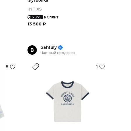
Футболка
INT XS
3 375
в Сплит
13 500 ₽
bahtuly
B
Частный продавец
5
1