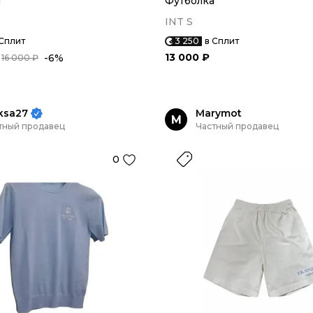
а
Футболка
INT S
 Сплит
3 250
в Сплит
13 000 ₽
-6%
16 000 ₽
ksa27
Marymot
M
тный продавец
Частный продавец
0