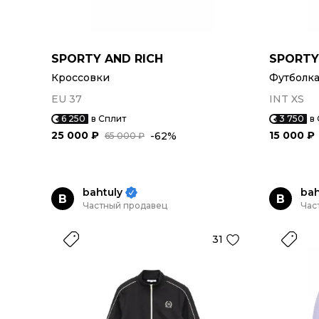
SPORTY AND RICH
SPORTY
Кроссовки
Футболк
EU 37
INT XS
6 250
в Сплит
3 750
в
25 000 ₽
15 000 ₽
-62%
65 000 ₽
bahtuly
bah
B
B
Частный продавец
Час
31