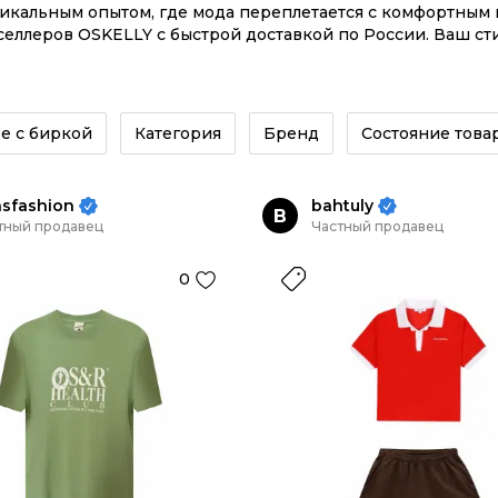
никальным опытом, где мода переплетается с комфортны
еллеров OSKELLY с быстрой доставкой по России. Ваш ст
 заказывайте на сайте или в приложении OSKELLY с цело
е с биркой
Категория
Бренд
Состояние това
asfashion
bahtuly
B
тный продавец
Частный продавец
0