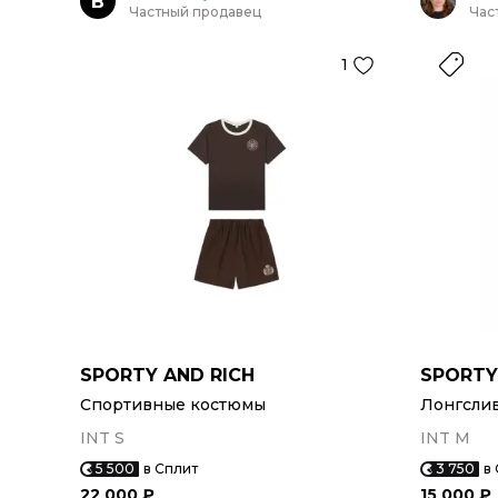
B
Частный продавец
Час
1
SPORTY AND RICH
SPORTY
Спортивные костюмы
Лонгсли
INT S
INT M
5 500
в Сплит
3 750
в
22 000 ₽
15 000 ₽