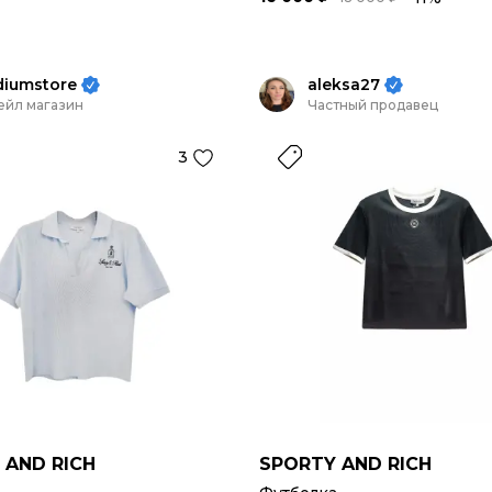
diumstore
aleksa27
ейл магазин
Частный продавец
3
 AND RICH
SPORTY AND RICH