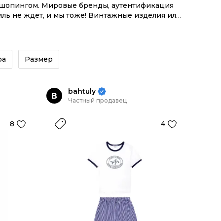
м шопингом. Мировые бренды, аутентификация
иль не ждет, и мы тоже! Винтажные изделия или
й экосистемой инструментов.
ра
Размер
bahtuly
B
Частный продавец
8
4