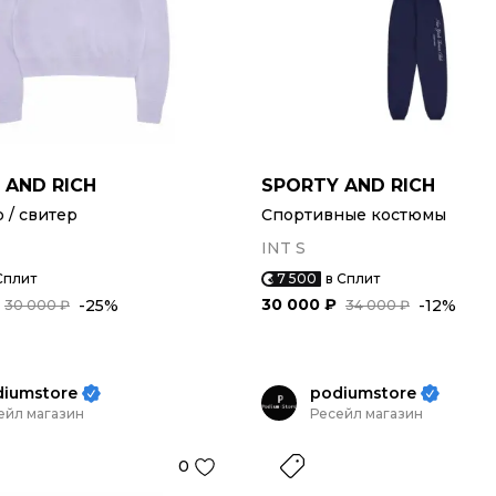
 AND RICH
SPORTY AND RICH
/ свитер
Спортивные костюмы
INT S
Сплит
7 500
в Сплит
30 000 ₽
-25%
-12%
30 000 ₽
34 000 ₽
diumstore
podiumstore
ейл магазин
Ресейл магазин
0