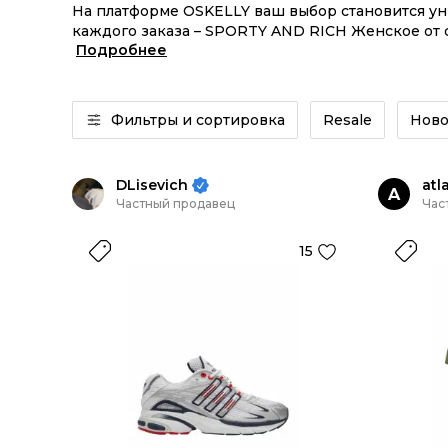
На платформе OSKELLY ваш выбор становится у
каждого заказа – SPORTY AND RICH Женское от с
Подробнее
SPORTY AND RICH Женское из новых коллекций –
Фильтры и сортировка
Resale
Ново
DLisevich
atl
A
Частный продавец
Час
15