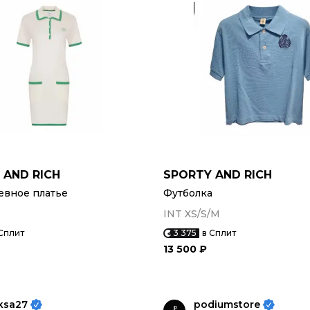
 AND RICH
SPORTY AND RICH
евное платье
Футболка
INT XS/S/M
Сплит
3 375
в Сплит
13 500 ₽
ksa27
podiumstore