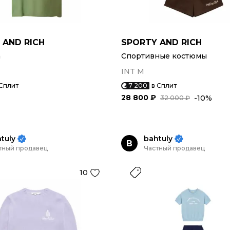
 AND RICH
SPORTY AND RICH
а
Спортивные костюмы
INT M
 Сплит
7 200
в Сплит
28 800 ₽
-10%
32 000 ₽
tuly
bahtuly
B
тный продавец
Частный продавец
10