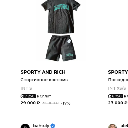
SPORTY AND RICH
SPORTY
Спортивные костюмы
Повседн
INT S
INT XS/S
7 250
в Сплит
6 750
в 
29 000 ₽
27 000 ₽
-17%
35 000 ₽
bahtuly
ale