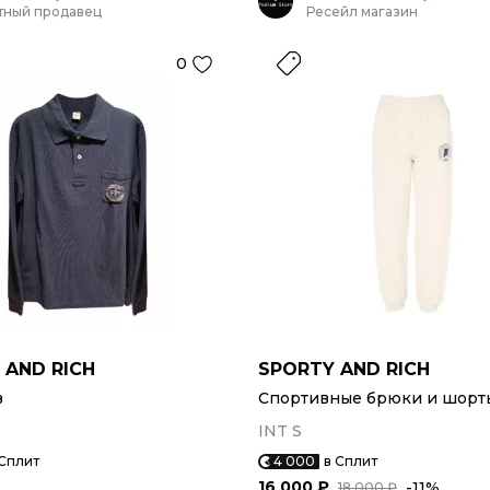
тный продавец
Ресейл магазин
0
 AND RICH
SPORTY AND RICH
в
Спортивные брюки и шорт
INT S
 Сплит
4 000
в Сплит
16 000 ₽
-11%
18 000 ₽