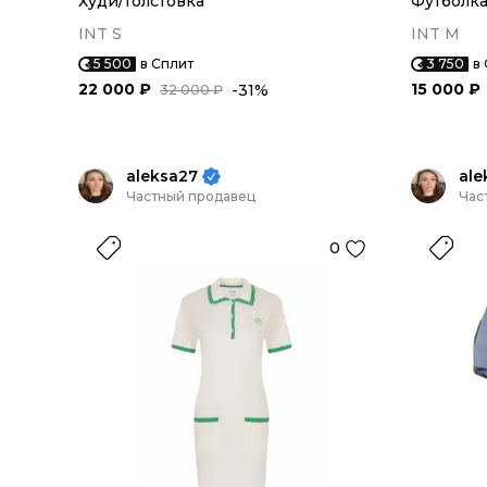
Худи/толстовка
Футболк
INT S
INT M
5 500
в Сплит
3 750
в
22 000 ₽
15 000 ₽
-31%
32 000 ₽
aleksa27
ale
Частный продавец
Час
0