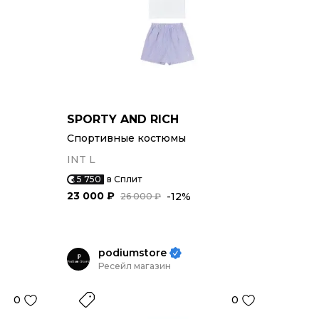
SPORTY AND RICH
Спортивные костюмы
INT L
5 750
в Сплит
23 000 ₽
-12%
26 000 ₽
podiumstore
Ресейл магазин
0
0