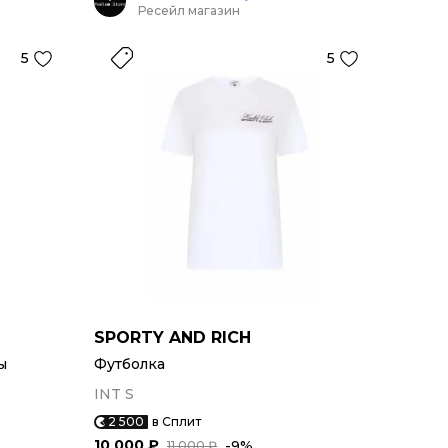
Ресейл магазин
5
5
SPORTY AND RICH
ы
Футболка
INT S
2 500
в Сплит
10 000 ₽
-9%
11 000 ₽