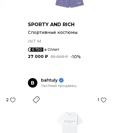
SPORTY AND RICH
Спортивные костюмы
INT M
6 750
в Сплит
27 000 ₽
-10%
30 000 ₽
bahtuly
B
Частный продавец
2
1