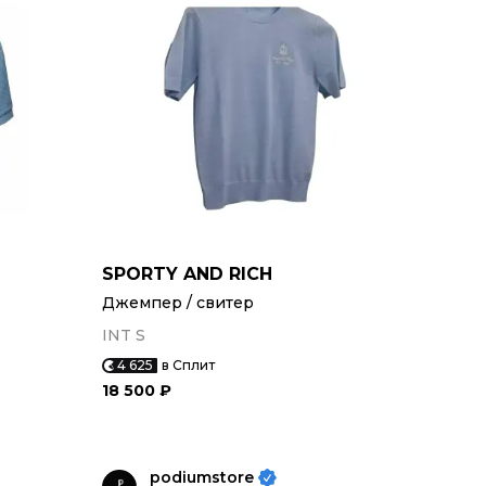
SPORTY AND RICH
Джемпер / свитер
INT S
4 625
в Сплит
18 500 ₽
podiumstore