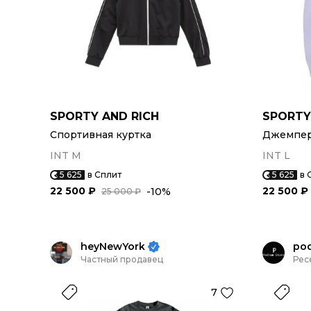
SPORTY AND RICH
SPORTY
Спортивная куртка
Джемпер 
INT M
INT L
5 625
в Сплит
5 625
в 
22 500 ₽
22 500 ₽
-10%
25 000 ₽
heyNewYork
po
Частный продавец
Рес
7