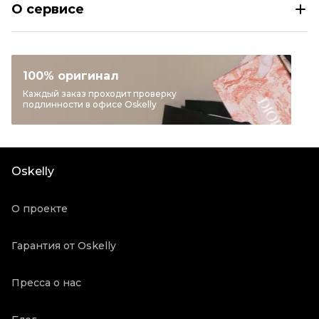
О сервисе
Раздел
Женское
Категория
Сумки через плечо
Бренд
DOLCE&GABBANA
100% оригинал
Материал сумок
Деним
Каждый заказ проходит проверку
подлинности в офисе Oskelly
Цвет
Синий
Длина ручки
Длинный ремень
Состояние товара
Хорошее состояние
Oskelly
Продавец
Частный продавец
Oskelly ID
46624
О проекте
Гарантия от Oskelly
Пресса о нас