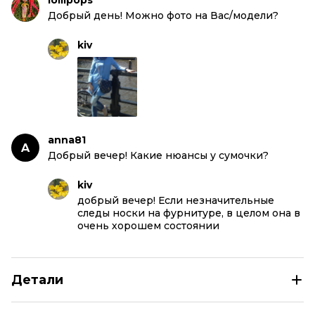
lollipops
Добрый день! Можно фото на Вас/модели?
kiv
anna81
A
Добрый вечер! Какие нюансы у сумочки?
kiv
добрый вечер! Если незначительные
следы носки на фурнитуре, в целом она в
очень хорошем состоянии
Детали
DOLCE&GABBANA Синяя деним сумка через плечо