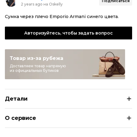
Подписаться
2 years ago на Oskelly
Сумка через плечо Emporio Armani синего цвета.
Авторизуйтесь, чтобы задать вопрос
Товар из-за рубежа
Доставляем товар напрямую
из официальных бутиков
Детали
EMPORIO ARMANI Голубая кожаная сумка через плечо
О сервисе
Размер
INT U
Раздел
Женское