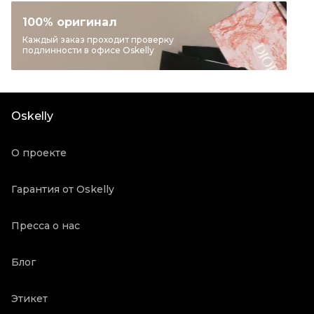
Категория
Сумки через плечо
100% оригинал
Бренд
EMPORIO ARMANI
Каждый заказ проходит проверку
подлинности в офисе Oskelly
Материал сумок
Кожа
Цвет
Голубой
Длина ручки
Средние ручки
Oskelly
Состояние товара
Новое с биркой
Продавец
Бутик
О проекте
Oskelly ID
5718490
Гарантия от Oskelly
Пресса о нас
Блог
Этикет