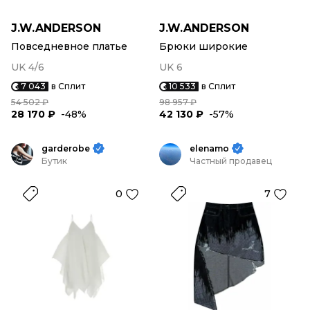
J.W.ANDERSON
J.W.ANDERSON
Повседневное платье
Брюки широкие
UK 4/6
UK 6
7 043
в Сплит
10 533
в Сплит
54 502 ₽
98 957 ₽
28 170 ₽
-48%
42 130 ₽
-57%
garderobe
elenamo
Бутик
Частный продавец
0
7