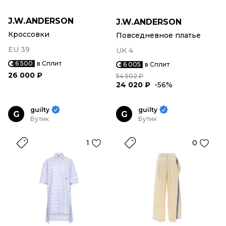
J.W.ANDERSON
J.W.ANDERSON
Кроссовки
Повседневное платье
EU 39
UK 4
6 500
в Сплит
6 005
в Сплит
26 000 ₽
54 502 ₽
24 020 ₽
-56%
guilty
guilty
G
G
Бутик
Бутик
1
0