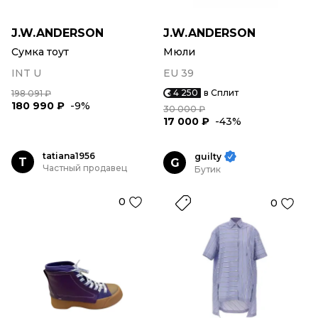
J.W.ANDERSON
J.W.ANDERSON
Сумка тоут
Мюли
INT U
EU 39
4 250
в Сплит
198 091 ₽
180 990 ₽
-9%
30 000 ₽
17 000 ₽
-43%
tatiana1956
guilty
T
G
Частный продавец
Бутик
0
0