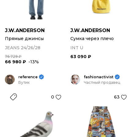
J.W.ANDERSON
J.W.ANDERSON
Прямые джинсы
Сумка через плечо
JEANS 24/26/28
INT U
63 090 ₽
76 729 ₽
66 980 ₽
-13%
reference
fashionactivist
Бутик
Частный продавец
0
63