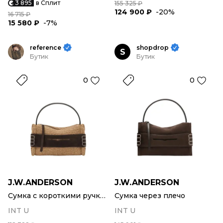
3 895
в Сплит
155 325 ₽
124 900 ₽
-20%
16 715 ₽
15 580 ₽
-7%
reference
shopdrop
S
Бутик
Бутик
0
0
J.W.ANDERSON
J.W.ANDERSON
Сумка с короткими ручками
Сумка через плечо
INT U
INT U