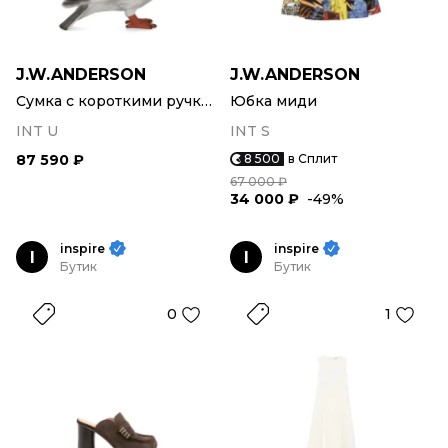
J.W.ANDERSON
J.W.ANDERSON
Сумка с короткими ручками
Юбка миди
INT U
INT S
87 590 ₽
8 500
в Сплит
67 000 ₽
34 000 ₽
-49%
inspire
inspire
I
I
Бутик
Бутик
0
1