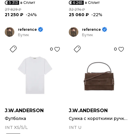
5 313
в Сплит
6 265
в Сплит
27 829 ₽
32 274 ₽
21 250 ₽
-24%
25 060 ₽
-22%
reference
reference
Бутик
Бутик
0
0
J.W.ANDERSON
J.W.ANDERSON
Футболка
Сумка с короткими ручками
INT XS/S/L
INT U