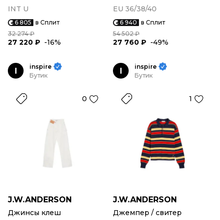
INT U
EU 36/38/40
6 805
в Сплит
6 940
в Сплит
32 274 ₽
54 502 ₽
27 220 ₽
-16%
27 760 ₽
-49%
inspire
inspire
I
I
Бутик
Бутик
0
1
J.W.ANDERSON
J.W.ANDERSON
Джинсы клеш
Джемпер / свитер