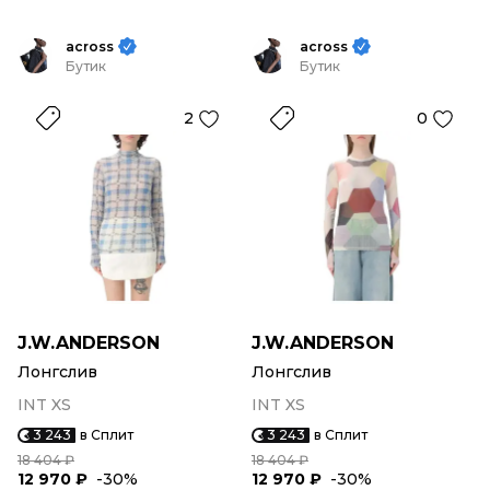
across
across
Бутик
Бутик
2
0
J.W.ANDERSON
J.W.ANDERSON
Лонгслив
Лонгслив
INT XS
INT XS
3 243
в Сплит
3 243
в Сплит
18 404 ₽
18 404 ₽
12 970 ₽
-30%
12 970 ₽
-30%