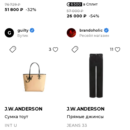
6 500
в Сплит
76 729 ₽
51 800 ₽
-32%
57 000 ₽
26 000 ₽
-54%
guilty
brandoholic
G
Бутик
Ресейл магазин
3
11
J.W.ANDERSON
J.W.ANDERSON
Сумка тоут
Прямые джинсы
INT U
JEANS 33