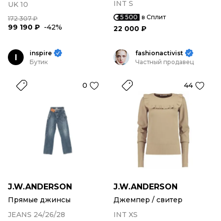
INT S
UK 10
5 500
в Сплит
172 307 ₽
99 190 ₽
-42%
22 000 ₽
inspire
fashionactivist
I
Бутик
Частный продавец
0
44
J.W.ANDERSON
J.W.ANDERSON
Прямые джинсы
Джемпер / свитер
JEANS 24/26/28
INT XS