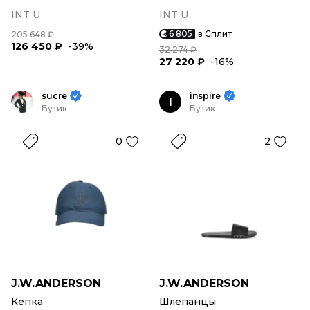
INT U
INT U
6 805
в Сплит
205 648 ₽
126 450 ₽
-39%
32 274 ₽
27 220 ₽
-16%
sucre
inspire
I
Бутик
Бутик
0
2
J.W.ANDERSON
J.W.ANDERSON
Кепка
Шлепанцы