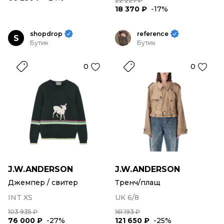
22 227 ₽
18 370 ₽
-17%
shopdrop
reference
S
Бутик
Бутик
0
0
J.W.ANDERSON
J.W.ANDERSON
Джемпер / свитер
Тренч/плащ
INT XS
UK 6/8
103 935 ₽
161 193 ₽
76 000 ₽
-27%
121 650 ₽
-25%