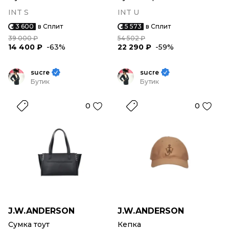
INT S
INT U
3 600
в Сплит
5 573
в Сплит
39 000 ₽
54 502 ₽
14 400 ₽
-63%
22 290 ₽
-59%
sucre
sucre
Бутик
Бутик
0
0
J.W.ANDERSON
J.W.ANDERSON
Сумка тоут
Кепка