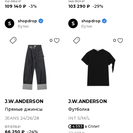
112 382 ₽
145 901 ₽
109 140 ₽
-3%
103 290 ₽
-29%
shopdrop
shopdrop
S
S
Бутик
Бутик
0
0
J.W.ANDERSON
J.W.ANDERSON
Прямые джинсы
Футболка
JEANS 24/26/28
INT S/M/L
4 593
в Сплит
87 576 ₽
66 250 ₽
-24%