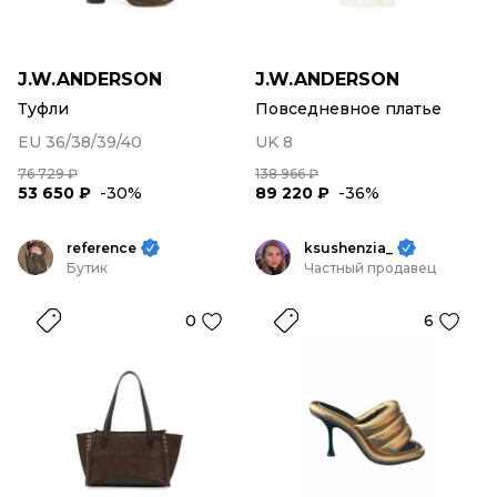
J.W.ANDERSON
J.W.ANDERSON
Туфли
Повседневное платье
EU 36/38/39/40
UK 8
76 729 ₽
138 966 ₽
53 650 ₽
-30%
89 220 ₽
-36%
reference
ksushenzia_
Бутик
Частный продавец
0
6