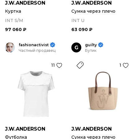
J.W.ANDERSON
J.W.ANDERSON
Куртка
Сумка через плечо
INT S/M
INT U
97 060 ₽
63 090 ₽
fashionactivist
guilty
G
Частный продавец
Бутик
11
1
J.W.ANDERSON
J.W.ANDERSON
Футболка
Сумка через плечо