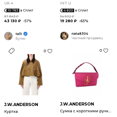
UK 4
INT U
10 783
в Сплит
4 820
в Сплит
87 843 ₽
54 502 ₽
43 130 ₽
-51%
19 280 ₽
-65%
nata8304
telli
Частный продавец
Бутик
0
0
J.W.ANDERSON
J.W.ANDERSON
Сумка с короткими ручками
Куртка