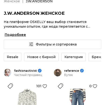
Женское
J.W.ANDERSON
J.W.ANDERSON ЖЕНСКОЕ
На платформе OSKELLY ваш выбор становится
уникальным опытом, где мода переплетается с
комфортным шопингом. Мировые бренды,
Подробнее
аутентификация каждого заказа – J.W.ANDERSON
Женское от селлеров OSKELLY с быстрой доставкой
Фильтры и сортировка
по России. Ваш стиль не ждет, и мы тоже! Винтажные
изделия или J.W.ANDERSON Женское из новых
коллекций – заказывайте на сайте или в приложении
Resale
Новое с биркой
Категория
Бренд
OSKELLY с целой экосистемой инструментов.
fashionactivist
reference
Частный продавец
Бутик
101
0