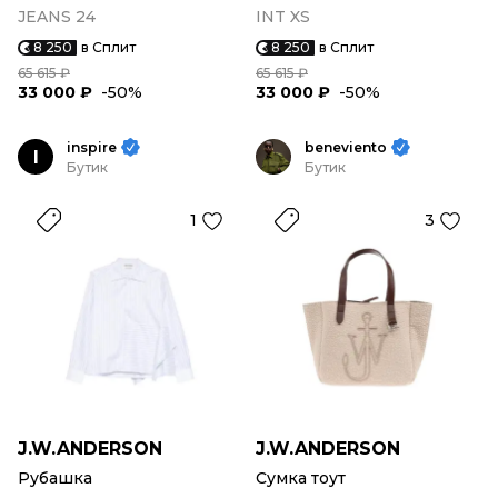
JEANS 24
INT XS
8 250
в Сплит
8 250
в Сплит
65 615 ₽
65 615 ₽
33 000 ₽
-50%
33 000 ₽
-50%
inspire
beneviento
I
Бутик
Бутик
1
3
J.W.ANDERSON
J.W.ANDERSON
Рубашка
Сумка тоут