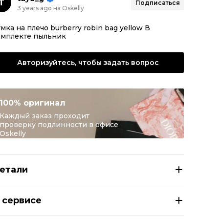
T
Подписаться
3 years ago на Oskelly
мка на плечо burberry robin bag yellow В
омплекте пыльник
Авторизуйтесь, чтобы задать вопрос
100% оригинал
Каждый заказ проходит
проверку подлинности в офисе
Oskelly
етали
RBERRY Желтая кожаная сумка на плечо
 сервисе
азмер
INT XS