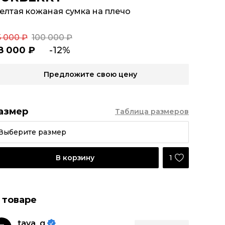
елтая кожаная сумка на плечо
5 000 ₽
100 000 ₽
8 000 ₽
-12%
Предложите свою цену
азмер
Таблица размеров
Выберите размер
1
В корзину
 товаре
taya_g