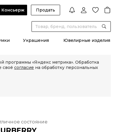
Консьерж
Продать
умки
Украшения
Ювелирные изделия
кой программы «Яндекс метрика». Обработка
е своё
согласие
на обработку персональных
тличное состояние
BURBERRY