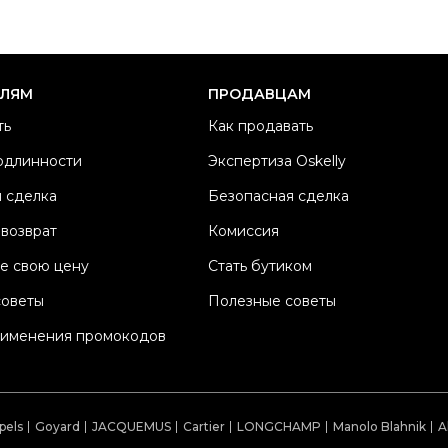
Ра
Ка
Б
ЕЛЯМ
ПРОДАВЦАМ
Ма
ть
Как продавать
Ц
одлинности
Экспертиза Oskelly
Дл
 сделка
Безопасная сделка
Со
П
 возврат
Комиссия
Os
е свою цену
Стать бутиком
советы
Полезные советы
рименения промокодов
pels
Goyard
JACQUEMUS
Cartier
LONGCHAMP
Manolo Blahnik
A