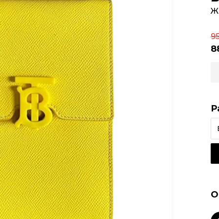
Ж
9
8
Р
О