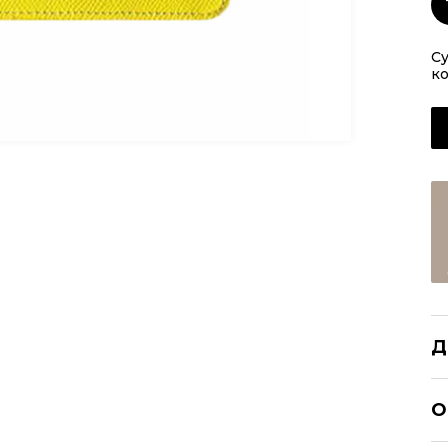
Су
к
Д
BU
О
Р