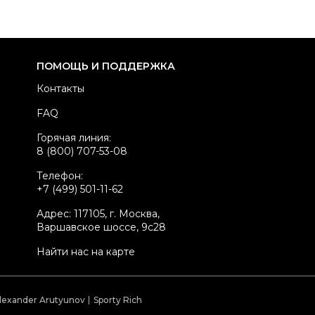
здел
Мужское
тегория
Сумки на плечо
ренд
BURBERRY
ПОМОЩЬ И ПОДДЕРЖКА
териал сумок
Кожа
Контакты
вет
Желтый
FAQ
ина ручки
Длинный ремень
Горячая линия:
стояние товара
Отличное состояние
8 (800) 707-53-08
родавец
Частный продавец
Телефон:
kelly ID
3173696
+7 (499) 501-11-62
Адрес: 117105, г. Москва,
Варшавское шоссе, 9с28
Найти нас на карте
lexander Arutyunov
Sporty Rich