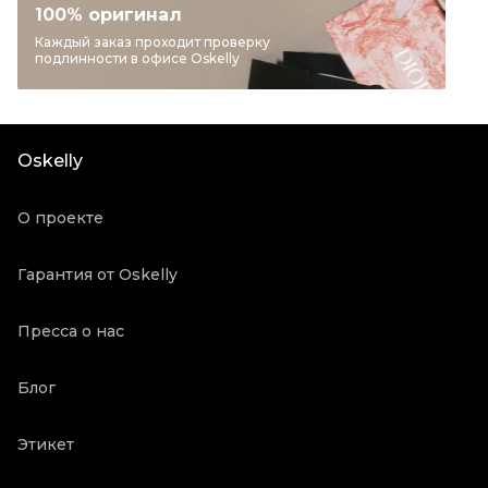
Категория
Сумки тоут
100% оригинал
Бренд
J.W.ANDERSON
Каждый заказ проходит проверку
подлинности в офисе Oskelly
Материал сумок
Хлопок
Цвет
Оранжевый
Длина ручки
Средние ручки
Oskelly
Состояние товара
Новое с биркой
Продавец
Бутик
О проекте
Oskelly ID
4776537
Гарантия от Oskelly
Пресса о нас
Блог
Этикет