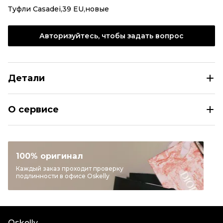
Туфли Casadei,39 EU,новые
Авторизуйтесь, чтобы задать вопрос
Детали
CASADEI Бордовые замшевые туфли
О сервисе
Размер
IT 39
Раздел
Женское
Категория
Туфли
100% оригинал
Бренд
CASADEI
Каждый заказ проходит проверку
подлинности в офисе Oskelly
Материал обуви
Замша
Цвет
Бордовый
Состояние товара
Новое с биркой
Oskelly