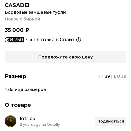
CASADEI
Бордовые замшевые туфли
Новое с биркой
35 000 ₽
8 750
× 4 платежа в Сплит
Предложите свою цену
Размер
IT 39
|
EU 39
Таблица размеров
О товаре
lotrick
Подписаться
2 years ago на Oskelly