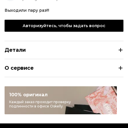
Выходили пару раз!!!
Авторизуйтесь, чтобы задать вопрос
Детали
GIANVITO ROSSI Черные замшевые туфли
О сервисе
Размер
EU 40
Раздел
Женское
Категория
Туфли
100% оригинал
Бренд
GIANVITO ROSSI
Каждый заказ проходит проверку
подлинности в офисе Oskelly
Материал обуви
Замша
Цвет
Черный
Пыльник
Да