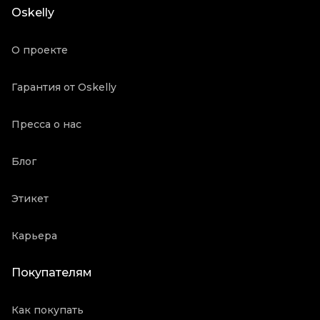
Oskelly
Состояние товара
Отличное состояние
Продавец
Частный продавец
О проекте
Oskelly ID
1049609
Гарантия от Oskelly
Пресса о нас
Блог
Этикет
Карьера
Покупателям
Как покупать