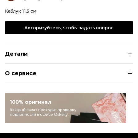
Каблук 11,5 см
Авторизуйтесь, чтобы задать вопрос
Детали
SERGIO ROSSI Бежевые замшевые туфли
О сервисе
Размер
IT 39,5
Раздел
Женское
Категория
Туфли
100% оригинал
Бренд
SERGIO ROSSI
Каждый заказ проходит проверку
подлинности в офисе Oskelly
Материал обуви
Замша
Цвет
Бежевый
Состояние товара
Отличное состояние