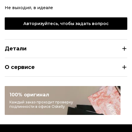
Не выходил, в идеале
Авторизуйтесь, чтобы задать вопрос
Детали
BALMAIN Мульти твидовый жакет/пиджак
О сервисе
Размер
FR 38
Раздел
Женское
Категория
Жакеты и пиджаки
100% оригинал
Бренд
BALMAIN
Каждый заказ проходит проверку
подлинности в офисе Oskelly
Материал одежды
Твид
Цвет
Мульти
Состояние товара
Отличное состояние