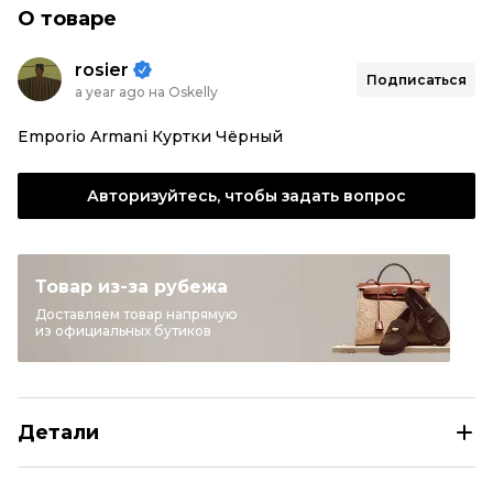
О товаре
rosier
Подписаться
a year ago на Oskelly
Emporio Armani Куртки Чёрный
Авторизуйтесь, чтобы задать вопрос
Товар из-за рубежа
Доставляем товар напрямую
из официальных бутиков
Детали
EMPORIO ARMANI Черный хлопко-эластановый жакет/