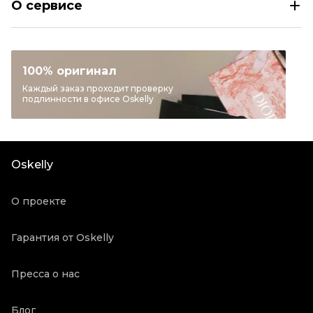
О сервисе
Размер
IT 40/42/44/46/48
Раздел
Женское
Категория
Жакеты и пиджаки
100% оригинал
Бренд
EMPORIO ARMANI
Каждый заказ проходит проверку
подлинности в офисе Oskelly
Материал одежды
Хлопок-эластан
Цвет
Черный
Состояние товара
Новое с биркой
Oskelly
Продавец
Бутик
Oskelly ID
5617558
О проекте
Гарантия от Oskelly
Пресса о нас
Блог