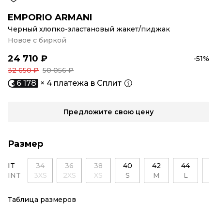
EMPORIO ARMANI
Черный хлопко-эластановый жакет/пиджак
Новое с биркой
24 710 ₽
-51%
32 650 ₽
50 056 ₽
6 178
× 4 платежа в Сплит
Предложите свою цену
Размер
IT
34
36
38
40
42
44
4
INT
3XS
2XS
XS
S
M
L
X
Таблица размеров