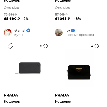
Кошелек
Кошелек
One size
One size
72 284 ₽
117 669 ₽
65 690 ₽
-9%
61 065 ₽
-48%
eternel
rvv
Бутик
Частный продавец
0
4
PRADA
PRADA
Кошелек
Кошелек