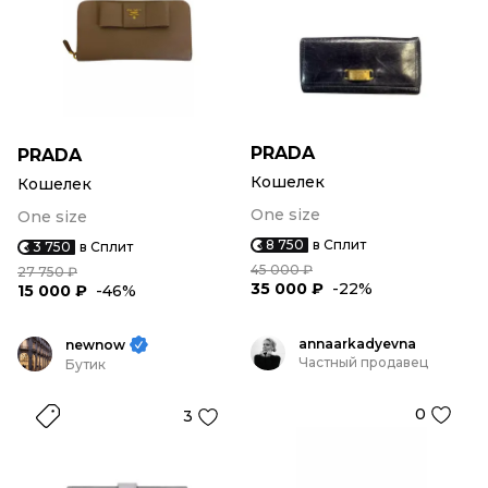
PRADA
PRADA
Кошелек
Кошелек
One size
One size
8 750
в Сплит
3 750
в Сплит
45 000 ₽
27 750 ₽
35 000 ₽
-22%
15 000 ₽
-46%
annaarkadyevna
newnow
Частный продавец
Бутик
0
3