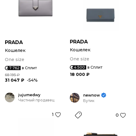
PRADA
PRADA
Кошелек
Кошелек
One size
One size
4 500
в Сплит
7 762
в Сплит
18 000 ₽
68 195 ₽
31 047 ₽
-54%
jujumedwy
newnow
Частный продавец
Бутик
1
0