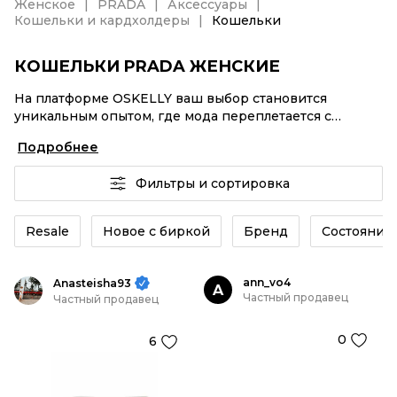
Женское
PRADA
Аксессуары
Кошельки и кардхолдеры
Кошельки
КОШЕЛЬКИ PRADA ЖЕНСКИЕ
На платформе OSKELLY ваш выбор становится
уникальным опытом, где мода переплетается с
комфортным шопингом. Мировые бренды,
Подробнее
аутентификация каждого заказа – Кошельки PRADA
женские от селлеров OSKELLY с быстрой доставкой
Фильтры и сортировка
по России. Ваш стиль не ждет, и мы тоже! Винтажные
изделия или Кошельки PRADA женские из новых
коллекций – заказывайте на сайте или в приложении
Resale
Новое с биркой
Бренд
Состояние 
OSKELLY с целой экосистемой инструментов.
ann_vo4
Anasteisha93
A
Частный продавец
Частный продавец
0
6