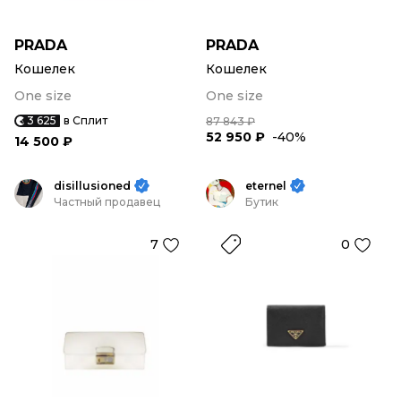
PRADA
PRADA
Кошелек
Кошелек
One size
One size
3 625
в Сплит
87 843 ₽
52 950 ₽
-40%
14 500 ₽
disillusioned
eternel
Частный продавец
Бутик
7
0