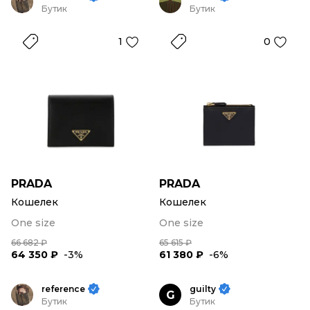
Бутик
Бутик
1
0
PRADA
PRADA
Кошелек
Кошелек
One size
One size
66 682 ₽
65 615 ₽
64 350 ₽
-3%
61 380 ₽
-6%
reference
guilty
G
Бутик
Бутик