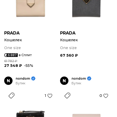
PRADA
PRADA
Кошелек
Кошелек
One size
One size
6 887
в Сплит
67 560 ₽
61 782 ₽
27 548 ₽
-55%
nondom
nondom
N
N
Бутик
Бутик
1
0