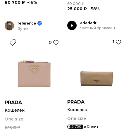
80 700 ₽
-16%
60 000 ₽
25 000 ₽
-58%
edededr
reference
E
Частный продавец
Бутик
1
0
PRADA
PRADA
Кошелек
Кошелек
One size
One size
3 750
в Сплит
67 010 ₽