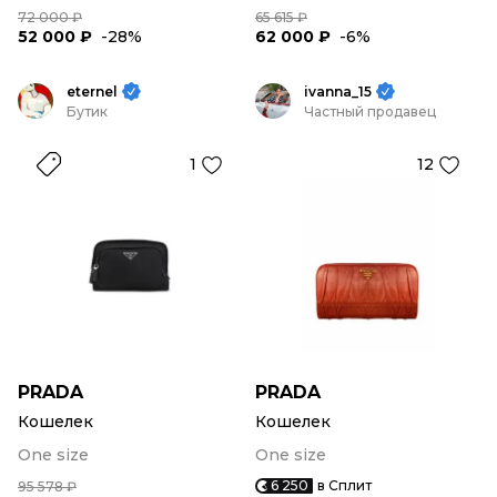
72 000 ₽
65 615 ₽
52 000 ₽
-28%
62 000 ₽
-6%
eternel
ivanna_15
Бутик
Частный продавец
1
12
PRADA
PRADA
Кошелек
Кошелек
One size
One size
6 250
в Сплит
95 578 ₽