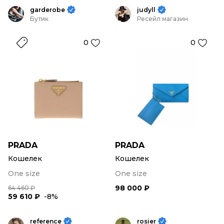
garderobe
judyll
Бутик
Ресейл магазин
0
0
PRADA
PRADA
Кошелек
Кошелек
One size
One size
98 000 ₽
64 460 ₽
59 610 ₽
-8%
reference
rosier