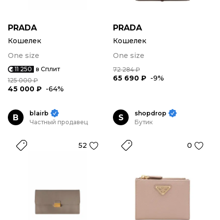
PRADA
PRADA
Кошелек
Кошелек
One size
One size
11 250
в Сплит
72 284 ₽
65 690 ₽
-9%
125 000 ₽
45 000 ₽
-64%
blairb
shopdrop
B
S
Частный продавец
Бутик
52
0