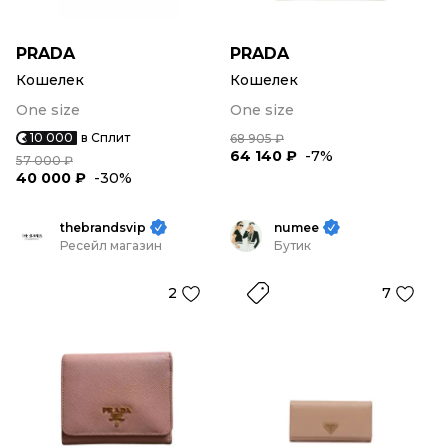
PRADA
PRADA
Кошелек
Кошелек
One size
One size
10 000
в Сплит
68 905 ₽
64 140 ₽
-7%
57 000 ₽
40 000 ₽
-30%
thebrandsvip
numee
Ресейл магазин
Бутик
2
7