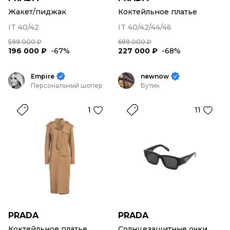
Жакет/пиджак
Коктейльное платье
IT 40/42
IT 40/42/44/46
599 000 ₽
699 000 ₽
196 000 ₽
-67%
227 000 ₽
-68%
Empire
newnow
Персональный шопер
Бутик
1
11
PRADA
PRADA
Коктейльное платье
Солнцезащитные очки