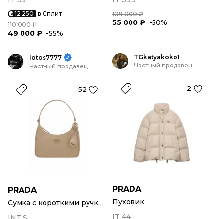
IT 39
IT 39,5
12 250
в Сплит
109 000 ₽
55 000 ₽
-50%
110 000 ₽
49 000 ₽
-55%
TGkatyakoko1
lotos7777
Частный продавец
Частный продавец
2
52
PRADA
PRADA
Пуховик
Сумка с короткими ручками
IT 44
INT S