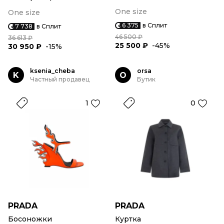
One size
One size
6 375
в Сплит
7 738
в Сплит
46 500 ₽
36 613 ₽
25 500 ₽
-45%
30 950 ₽
-15%
ksenia_cheba
orsa
K
O
Частный продавец
Бутик
1
0
PRADA
PRADA
Босоножки
Куртка