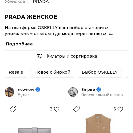
Женское
PRADA
PRADA ЖЕНСКОЕ
На платформе OSKELLY ваш выбор становится
уникальным опытом, где мода переплетается с
комфортным шопингом. Мировые бренды,
Подробнее
аутентификация каждого заказа – PRADA Женское от
селлеров OSKELLY с быстрой доставкой по России.
Фильтры и сортировка
Ваш стиль не ждет, и мы тоже! Винтажные изделия
или PRADA Женское из новых коллекций –
заказывайте на сайте или в приложении OSKELLY с
Resale
Новое с биркой
Выбор OSKELLY
К
целой экосистемой инструментов.
newnow
Empire
Бутик
Персональный шопер
3
3