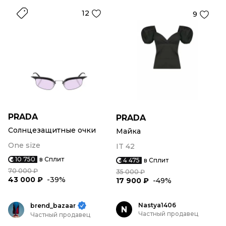
12
9
PRADA
PRADA
Солнцезащитные очки
Майка
One size
IT 42
10 750
в Сплит
4 475
в Сплит
70 000 ₽
35 000 ₽
43 000 ₽
-39%
17 900 ₽
-49%
Nastya1406
brend_bazaar
N
Частный продавец
Частный продавец