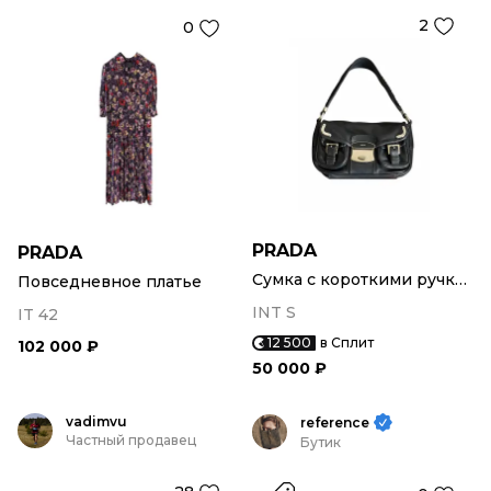
2
0
PRADA
PRADA
Сумка с короткими ручками
Повседневное платье
INT S
IT 42
12 500
в Сплит
102 000 ₽
50 000 ₽
vadimvu
reference
Частный продавец
Бутик