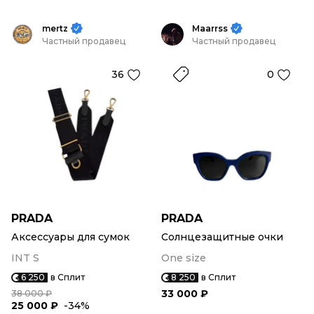
mertz
Maarrss
Частный продавец
Частный продавец
36
0
PRADA
PRADA
Аксессуары для сумок
Солнцезащитные очки
INT S
One size
6 250
в Сплит
8 250
в Сплит
33 000 ₽
38 000 ₽
25 000 ₽
-34%