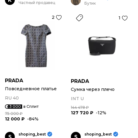
K
Частный продавец
Бутик
2
1
PRADA
PRADA
Повседневное платье
Сумка через плечо
RU 40
INT U
3 000
в Сплит
144 478 ₽
127 720 ₽
-12%
75 000 ₽
12 000 ₽
-84%
shoping_best
shoping_best
S
S