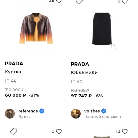
28
0
PRADA
PRADA
Куртка
Юбка миди
IT 44
IT 40
310 000 ₽
103 935 ₽
60 000 ₽
-81%
97 747 ₽
-6%
reference
volzhes
Бутик
Частный продавец
0
13