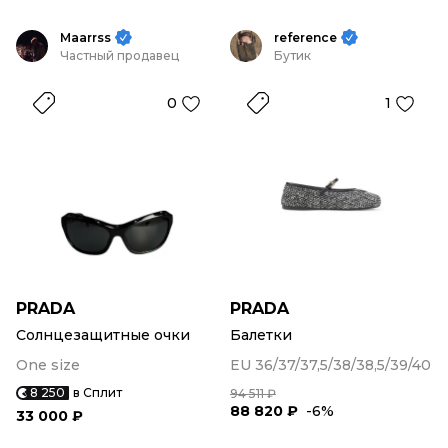
Maarrss
reference
Частный продавец
Бутик
0
1
PRADA
PRADA
Солнцезащитные очки
Балетки
One size
EU 36/37/37,5/38/38,5/39/40
8 250
в Сплит
94 511 ₽
88 820 ₽
-6%
33 000 ₽