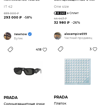
IT 42
One size
8 245
в Сплит
699 000 ₽
293 000 ₽
-58%
44 443 ₽
32 980 ₽
-26%
alexempire699
newnow
Частный продавец
Бутик
3
418
PRADA
PRADA
Платок
Солнцезащитные очки