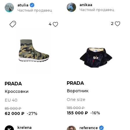
anikaa
atulia
Частный продавец
Частный продавец
2
4
PRADA
PRADA
Воротник
Кроссовки
One size
EU 40
185 000 ₽
85 000 ₽
155 000 ₽
-16%
62 000 ₽
-27%
krelena
reference