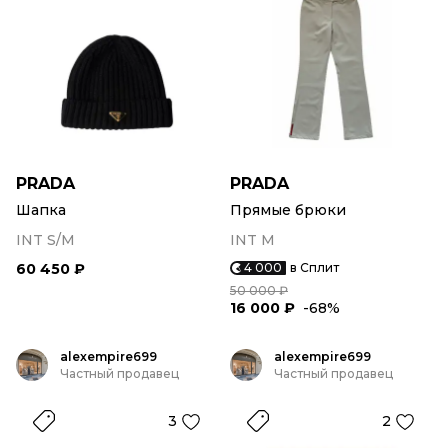
PRADA
PRADA
Шапка
Прямые брюки
INT S/M
INT M
60 450 ₽
4 000
в Сплит
50 000 ₽
16 000 ₽
-68%
alexempire699
alexempire699
Частный продавец
Частный продавец
3
2