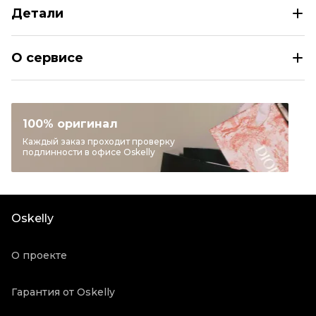
Детали
HERMES Чехол для наушников
О сервисе
Раздел
Lifestyle
Категория
Чехлы для наушников
Бренд
HERMES
100% оригинал
Цвет
Коричневый
Каждый заказ проходит проверку
подлинности в офисе Oskelly
Состояние товара
Новое с биркой
Продавец
Персональный шопер
Oskelly ID
3173643
Oskelly
О проекте
Гарантия от Oskelly