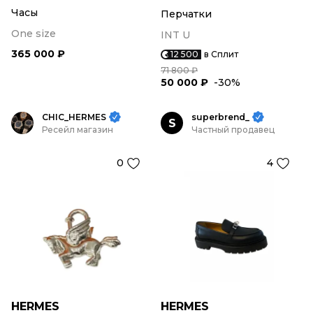
Часы
Перчатки
One size
INT U
365 000 ₽
12 500
в Сплит
71 800 ₽
50 000 ₽
-30%
CHIC_HERMES
superbrend_
S
Ресейл магазин
Частный продавец
0
4
HERMES
HERMES