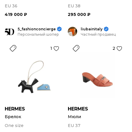
EU 36
EU 38
419 000 ₽
295 000 ₽
5_fashionconcierge
liubainitaly
Персональный шопер
Частный продавец
1
2
HERMES
HERMES
Брелок
Мюли
One size
EU 37