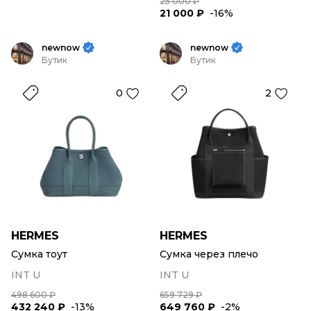
25 000 ₽
21 000 ₽
-16%
newnow
newnow
Бутик
Бутик
0
2
HERMES
HERMES
Сумка тоут
Сумка через плечо
INT U
INT U
498 600 ₽
659 729 ₽
432 240 ₽
-13%
649 760 ₽
-2%