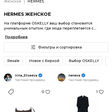
Женское
HERMES
HERMES ЖЕНСКОЕ
На платформе OSKELLY ваш выбор становится
уникальным опытом, где мода переплетается с
комфортным шопингом. Мировые бренды,
Подробнее
аутентификация каждого заказа – HERMES Женское
от селлеров OSKELLY с быстрой доставкой по России.
Фильтры и сортировка
Ваш стиль не ждет, и мы тоже! Винтажные изделия
или HERMES Женское из новых коллекций –
заказывайте на сайте или в приложении OSKELLY с
Resale
Новое с биркой
Выбор OSKELLY
К
целой экосистемой инструментов.
Irina_Eliseeva
neneva
Частный продавец
Частный продавец
0
1