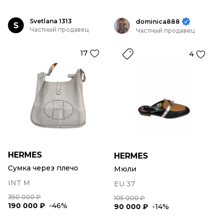
Svetlana 1313
dominica888
S
Частный продавец
Частный продавец
17
4
HERMES
HERMES
Сумка через плечо
Мюли
INT M
EU 37
350 000 ₽
105 000 ₽
190 000 ₽
-46%
90 000 ₽
-14%