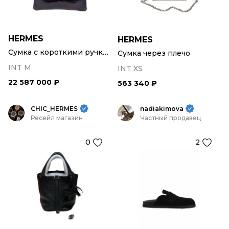
HERMES
HERMES
Сумка с короткими ручками
Сумка через плечо
INT M
INT XS
22 587 000 ₽
563 340 ₽
CHIC_HERMES
nadiakimova
Ресейл магазин
Частный продавец
0
2