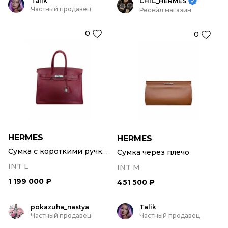
Talik
CHIC_HERMES
Частный продавец
Ресейл магазин
0
0
HERMES
HERMES
Сумка с короткими ручками
Сумка через плечо
INT L
INT M
1 199 000 ₽
451 500 ₽
pokazuha_nastya
Talik
Частный продавец
Частный продавец