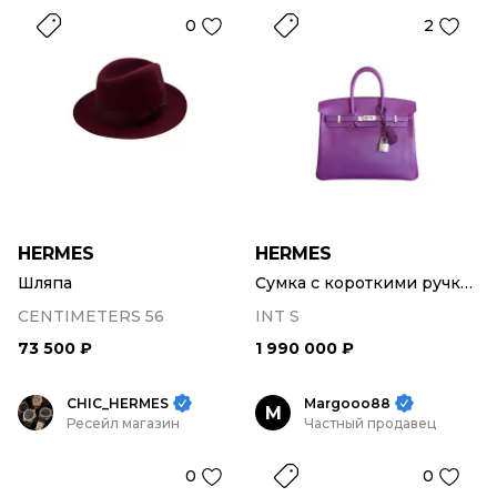
0
2
HERMES
HERMES
Шляпа
Сумка с короткими ручками
CENTIMETERS 56
INT S
73 500 ₽
1 990 000 ₽
CHIC_HERMES
Margooo88
M
Ресейл магазин
Частный продавец
0
0