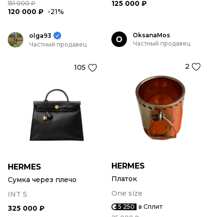
125 000 ₽
151 000 ₽
120 000 ₽
-21%
OksanaMos
olga93
O
Частный продавец
Частный продавец
2
105
HERMES
HERMES
Платок
Сумка через плечо
One size
INT S
5 250
в Сплит
325 000 ₽