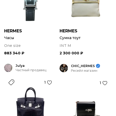
HERMES
HERMES
Часы
Сумка тоут
One size
INT M
883 340 ₽
2 300 000 ₽
Julya
CHIC_HERMES
Частный продавец
Ресейл магазин
1
1