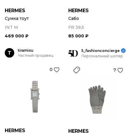
HERMES
HERMES
Сумка тоут
Сабо
INT M
FR 39,5
469 000 ₽
85 000 ₽
tiramisu
5_fashionconcierge
T
Частный продавец
Персональный шопер
0
7
HERMES
HERMES