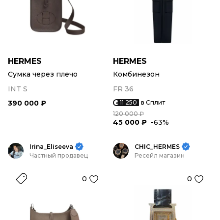
HERMES
HERMES
Сумка через плечо
Комбинезон
INT S
FR 36
390 000 ₽
11 250
в Сплит
120 000 ₽
45 000 ₽
-63%
Irina_Eliseeva
CHIC_HERMES
Частный продавец
Ресейл магазин
0
0