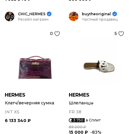
CHIC_HERMES
buytheoriginal
Ресейл магазин
Частный продавец
0
5
HERMES
HERMES
Клатч/вечерняя сумка
Шлепанцы
INT XS
FR 38
6 133 340 ₽
3 750
в Сплит
89 000 ₽
15 000 ₽
-83%