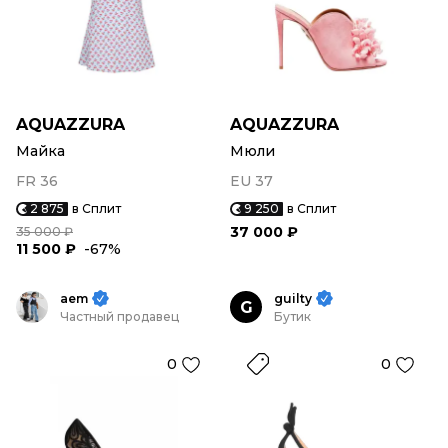
AQUAZZURA
AQUAZZURA
Майка
Мюли
FR 36
EU 37
2 875
в Сплит
9 250
в Сплит
37 000 ₽
35 000 ₽
11 500 ₽
-67%
aem
guilty
G
Частный продавец
Бутик
0
0