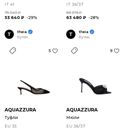
IT 41
IT 36/37
75 040 ₽
88 376 ₽
53 640 ₽
-29%
63 480 ₽
-28%
theia
theia
T
T
Бутик
Бутик
5
9
AQUAZZURA
AQUAZZURA
Туфли
Мюли
EU 35
EU 36/37