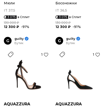
Мюли
Босоножки
IT 37,5
IT 36,5
3 075
в Сплит
3 075
в Сплит
130 000 ₽
130 000 ₽
12 300 ₽
-91%
12 300 ₽
-91%
guilty
guilty
G
G
Бутик
Бутик
1
1
AQUAZZURA
AQUAZZURA