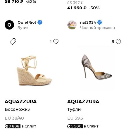
58 710 ₽
-52%
83 397 ₽
41 660 ₽
-50%
QuietRiot
nat2024
Q
Бутик
Частный продавец
1
9
AQUAZZURA
AQUAZZURA
Босоножки
Туфли
EU 38/40
EU 39,5
9 808
в Сплит
5 500
в Сплит