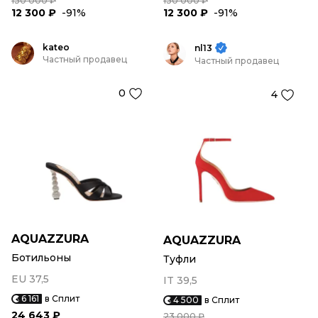
130 000 ₽
130 000 ₽
12 300 ₽
-91%
12 300 ₽
-91%
kateo
nl13
Частный продавец
Частный продавец
0
4
AQUAZZURA
AQUAZZURA
Ботильоны
Туфли
EU 37,5
IT 39,5
6 161
в Сплит
4 500
в Сплит
24 643 ₽
23 000 ₽