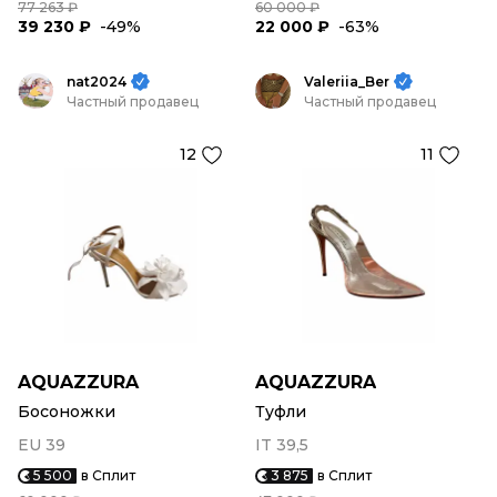
77 263 ₽
60 000 ₽
39 230 ₽
-49%
22 000 ₽
-63%
nat2024
Valeriia_Ber
Частный продавец
Частный продавец
12
11
AQUAZZURA
AQUAZZURA
Босоножки
Туфли
EU 39
IT 39,5
5 500
в Сплит
3 875
в Сплит