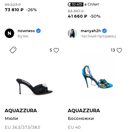
10 415
в Сплит
99 223 ₽
73 810 ₽
-26%
83 397 ₽
41 660 ₽
-50%
nowness
mariyah2h
N
Бутик
Частный продавец
5
13
AQUAZZURA
AQUAZZURA
Мюли
Босоножки
EU 36,5/37,5/38,5
EU 40