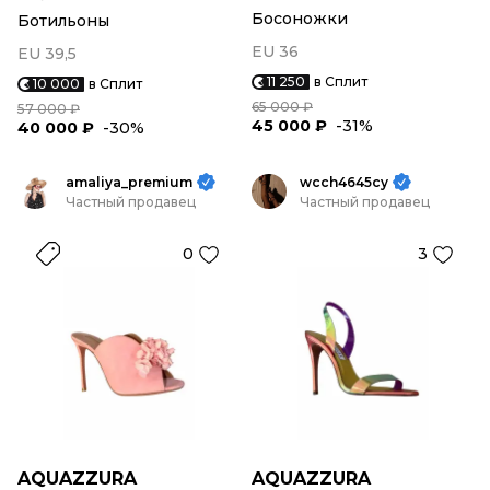
Босоножки
Ботильоны
EU 36
EU 39,5
11 250
в Сплит
10 000
в Сплит
65 000 ₽
57 000 ₽
45 000 ₽
-31%
40 000 ₽
-30%
amaliya_premium
wcch4645cy
Частный продавец
Частный продавец
0
3
AQUAZZURA
AQUAZZURA