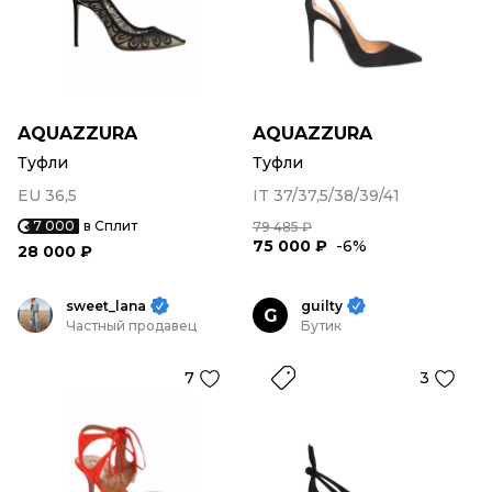
AQUAZZURA
AQUAZZURA
Туфли
Туфли
EU 36,5
IT 37/37,5/38/39/41
7 000
в Сплит
79 485 ₽
75 000 ₽
-6%
28 000 ₽
sweet_lana
guilty
G
Частный продавец
Бутик
7
3