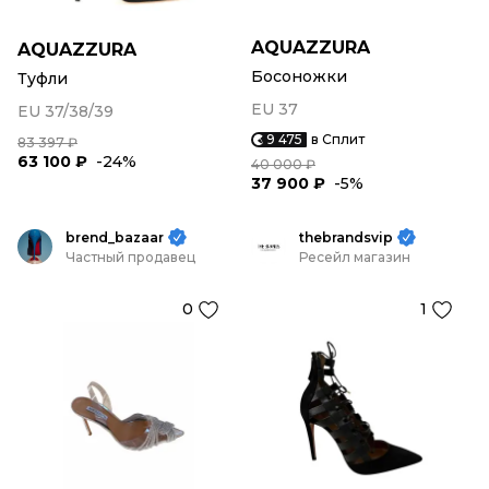
AQUAZZURA
AQUAZZURA
Босоножки
Туфли
EU 37
EU 37/38/39
9 475
в Сплит
83 397 ₽
63 100 ₽
-24%
40 000 ₽
37 900 ₽
-5%
brend_bazaar
thebrandsvip
Частный продавец
Ресейл магазин
0
1