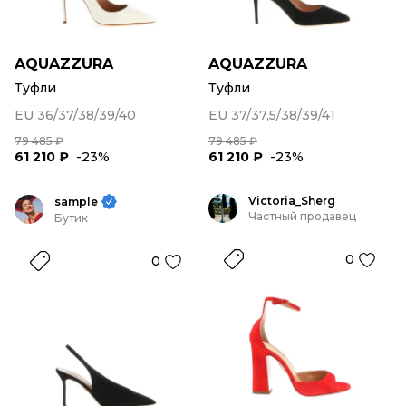
AQUAZZURA
AQUAZZURA
Туфли
Туфли
EU 36/37/38/39/40
EU 37/37,5/38/39/41
79 485 ₽
79 485 ₽
61 210 ₽
-23%
61 210 ₽
-23%
Victoria_Sherg
sample
Частный продавец
Бутик
0
0