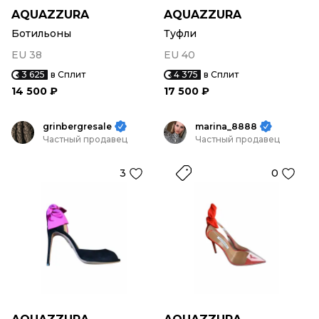
AQUAZZURA
AQUAZZURA
Ботильоны
Туфли
EU 38
EU 40
3 625
в Сплит
4 375
в Сплит
14 500 ₽
17 500 ₽
grinbergresale
marina_8888
Частный продавец
Частный продавец
3
0