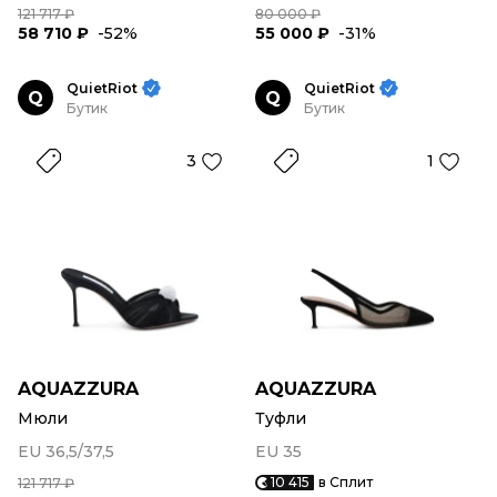
121 717 ₽
80 000 ₽
58 710 ₽
-52%
55 000 ₽
-31%
QuietRiot
QuietRiot
Q
Q
Бутик
Бутик
3
1
AQUAZZURA
AQUAZZURA
Мюли
Туфли
EU 36,5/37,5
EU 35
10 415
в Сплит
121 717 ₽