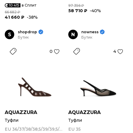
10 415
в Сплит
97 356 ₽
58 710 ₽
-40%
66 682 ₽
41 660 ₽
-38%
shopdrop
nowness
S
N
Бутик
Бутик
0
4
AQUAZZURA
AQUAZZURA
Туфли
Туфли
EU 36/37/38/38,5/39/39,5/40/41
EU 35