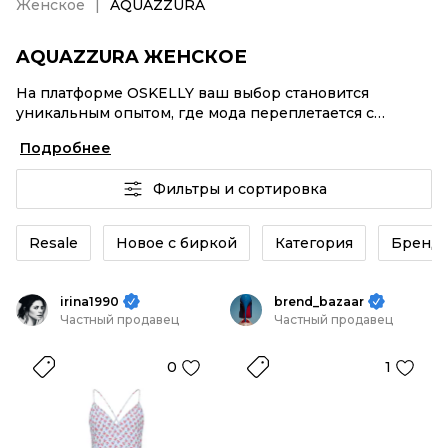
Женское
AQUAZZURA
AQUAZZURA ЖЕНСКОЕ
На платформе OSKELLY ваш выбор становится
уникальным опытом, где мода переплетается с
комфортным шопингом. Мировые бренды,
Подробнее
аутентификация каждого заказа – AQUAZZURA
Женское от селлеров OSKELLY с быстрой доставкой
Фильтры и сортировка
по России. Ваш стиль не ждет, и мы тоже! Винтажные
изделия или AQUAZZURA Женское из новых
коллекций – заказывайте на сайте или в приложении
Resale
Новое с биркой
Категория
Бренд
OSKELLY с целой экосистемой инструментов.
irina1990
brend_bazaar
Частный продавец
Частный продавец
0
1