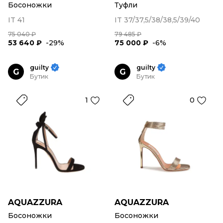
Босоножки
Туфли
IT 41
IT 37/37,5/38/38,5/39/40
75 040 ₽
79 485 ₽
53 640 ₽
-29%
75 000 ₽
-6%
guilty
guilty
G
G
Бутик
Бутик
1
0
AQUAZZURA
AQUAZZURA
Босоножки
Босоножки