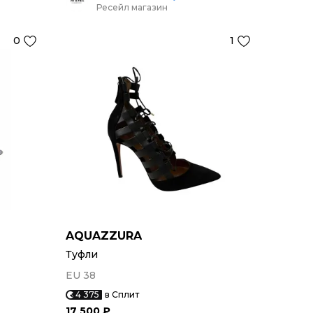
Ресейл магазин
0
1
AQUAZZURA
Туфли
EU 38
4 375
в Сплит
17 500 ₽