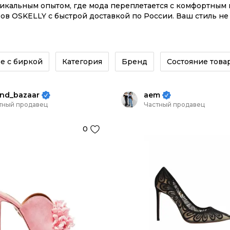
никальным опытом, где мода переплетается с комфортны
в OSKELLY с быстрой доставкой по России. Ваш стиль не
ывайте на сайте или в приложении OSKELLY с целой эко
е с биркой
Категория
Бренд
Состояние това
nd_bazaar
aem
тный продавец
Частный продавец
0