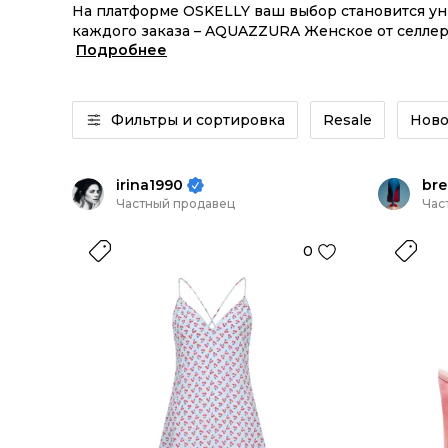
На платформе OSKELLY ваш выбор становится у
каждого заказа – AQUAZZURA Женское от селлеро
Подробнее
AQUAZZURA Женское из новых коллекций – заказ
Фильтры и сортировка
Resale
Ново
irina1990
bre
Частный продавец
Час
0