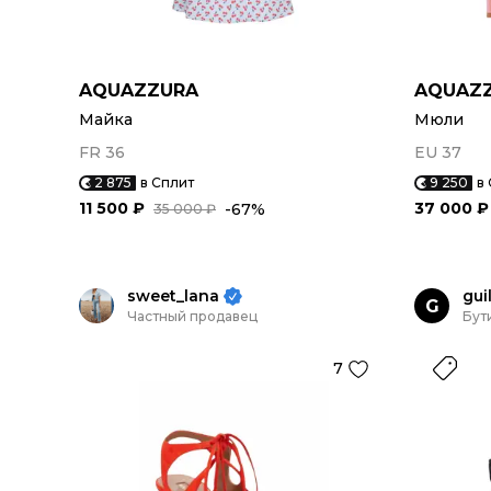
AQUAZZURA
AQUAZ
Майка
Мюли
FR 36
EU 37
2 875
в Сплит
9 250
в
11 500 ₽
37 000 ₽
-67%
35 000 ₽
sweet_lana
gui
G
Частный продавец
Бут
7