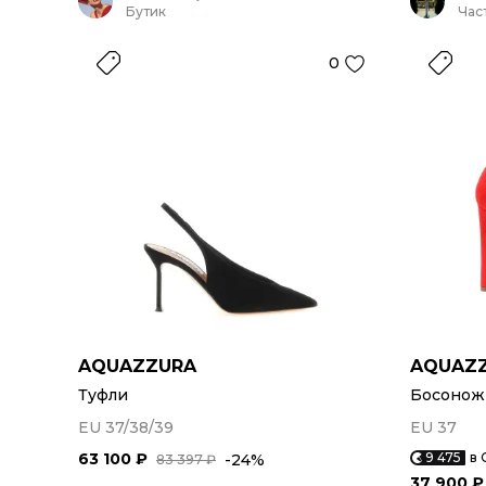
Бутик
Час
0
AQUAZZURA
AQUAZ
Туфли
Босонож
EU 37/38/39
EU 37
63 100 ₽
9 475
в 
-24%
83 397 ₽
37 900 ₽