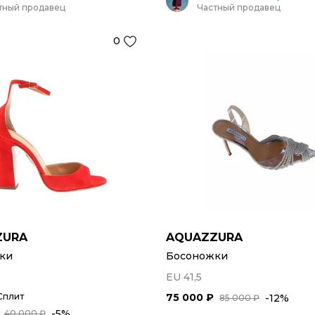
тный продавец
Частный продавец
0
ZURA
AQUAZZURA
ки
Босоножки
EU 41,5
Сплит
75 000 ₽
-12%
85 000 ₽
-5%
40 000 ₽