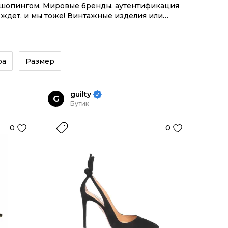
м шопингом. Мировые бренды, аутентификация
 ждет, и мы тоже! Винтажные изделия или
системой инструментов.
ра
Размер
guilty
G
Бутик
0
0