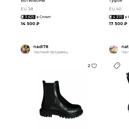
Ботильоны
Туфли
EU 38
EU 40
3 625
в Сплит
4 375
в 
14 500 ₽
17 500 ₽
nadi78
na
Частный продавец
Час
2