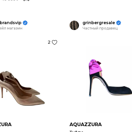
brandsvip
grinbergresale
ейл магазин
Частный продавец
2
ZURA
AQUAZZURA