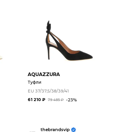
AQUAZZURA
Туфли
EU 37/37,5/38/39/41
61 210 ₽
-23%
79 485 ₽
thebrandsvip