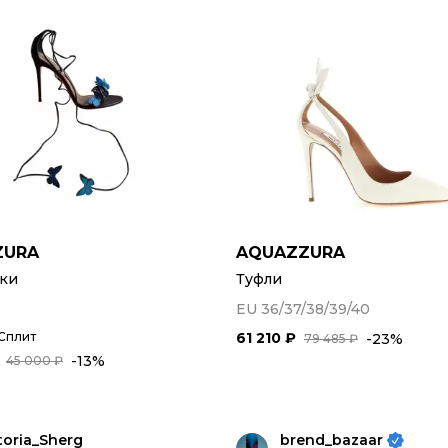
ZURA
AQUAZZURA
ки
Туфли
EU 36/37/38/39/40
 Сплит
61 210 ₽
-23%
79 485 ₽
-13%
45 000 ₽
toria_Sherg
brend_bazaar