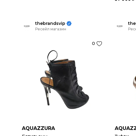
thebrandsvip
the
Ресейл магазин
Рес
0
AQUAZZURA
AQUAZ