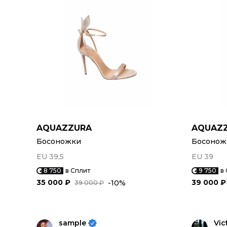
AQUAZZURA
AQUAZ
Босоножки
Босонож
EU 39,5
EU 39
8 750
в Сплит
9 750
в
35 000 ₽
39 000 ₽
-10%
39 000 ₽
sample
Vic