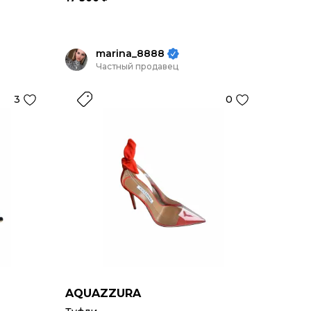
marina_8888
Частный продавец
3
0
AQUAZZURA