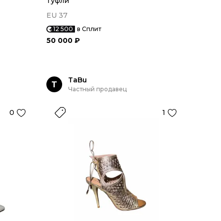
Туфли
EU 37
12 500
в Сплит
50 000 ₽
TaBu
T
Частный продавец
0
1