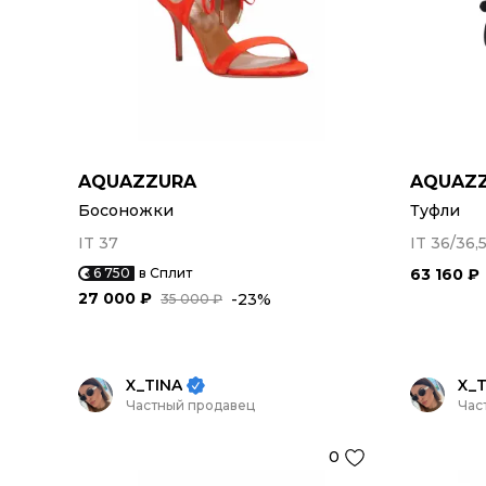
AQUAZZURA
AQUAZ
Босоножки
Туфли
IT 37
IT 36/36,
6 750
в Сплит
63 160 ₽
27 000 ₽
-23%
35 000 ₽
X_TINA
X_T
Частный продавец
Час
0