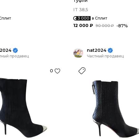
Туфли
IT 38,5
Сплит
3 000
в Сплит
12 000 ₽
-87%
90 000 ₽
t2024
nat2024
тный продавец
Частный продавец
0