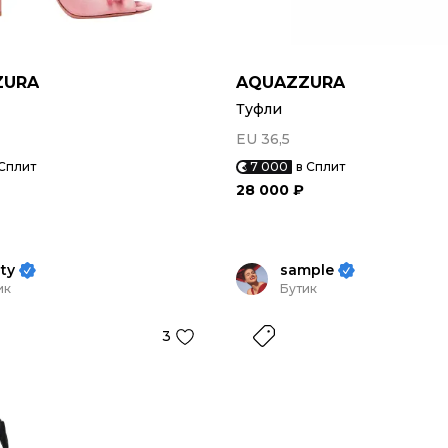
ZURA
AQUAZZURA
Туфли
EU 36,5
 Сплит
7 000
в Сплит
28 000 ₽
lty
sample
ик
Бутик
3