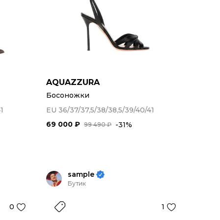
AQUAZZURA
Босоножки
1
EU 36/37/37,5/38/38,5/39/40/41
69 000 ₽
-31%
99 490 ₽
sample
Бутик
0
1