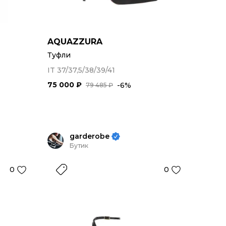
AQUAZZURA
Туфли
IT 37/37,5/38/39/41
75 000 ₽
-6%
79 485 ₽
garderobe
Бутик
0
0