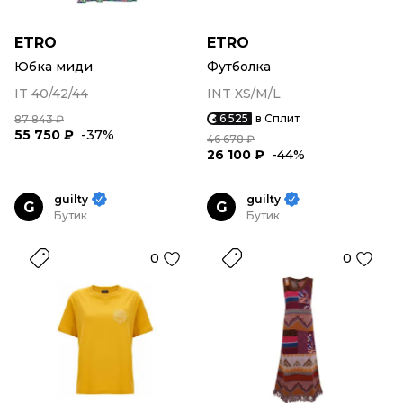
ETRO
ETRO
Юбка миди
Футболка
IT 40/42/44
INT XS/M/L
6 525
в Сплит
87 843 ₽
55 750 ₽
-37%
46 678 ₽
26 100 ₽
-44%
guilty
guilty
G
G
Бутик
Бутик
0
0