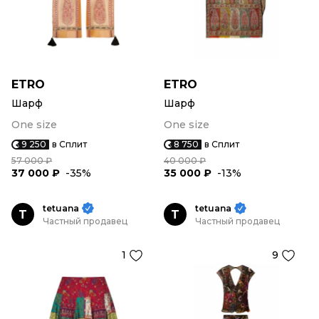
ETRO
ETRO
Шарф
Шарф
One size
One size
9 250
в Сплит
8 750
в Сплит
57 000 ₽
40 000 ₽
37 000 ₽
-35%
35 000 ₽
-13%
tetuana
tetuana
T
T
Частный продавец
Частный продавец
1
9