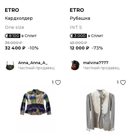
ETRO
ETRO
Кардхолдер
Рубашка
One size
INT S
8 100
в Сплит
3 000
в Сплит
36 000 ₽
45 000 ₽
32 400 ₽
-10%
12 000 ₽
-73%
Anna_Anna_A_
malvina7777
Частный продавец
Частный продавец
1
1