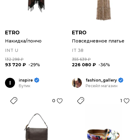
ETRO
ETRO
Накидка/пончо
Повседневное платье
INT U
IT 38
132 298 ₽
355 639 ₽
93 720 ₽
-29%
226 080 ₽
-36%
inspire
fashion_gallery
I
Бутик
Ресейл магазин
0
1