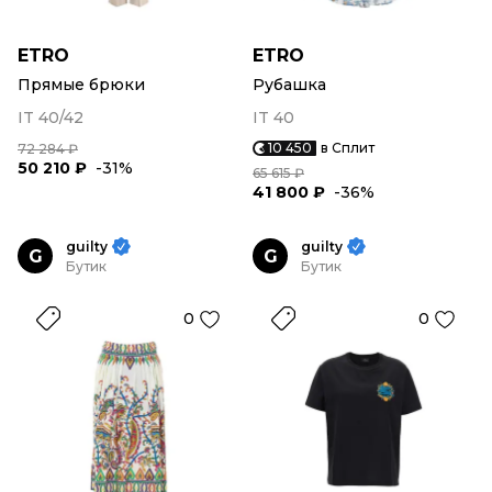
ETRO
ETRO
Прямые брюки
Рубашка
IT 40/42
IT 40
10 450
в Сплит
72 284 ₽
50 210 ₽
-31%
65 615 ₽
41 800 ₽
-36%
guilty
guilty
G
G
Бутик
Бутик
0
0