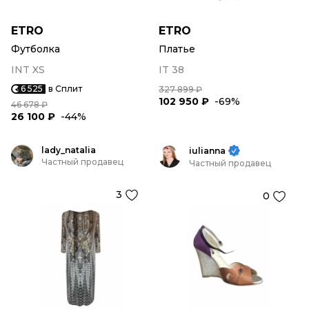
ETRO
ETRO
Футболка
Платье
INT XS
IT 38
6 525
в Сплит
327 899 ₽
102 950 ₽
-69%
46 678 ₽
26 100 ₽
-44%
lady_natalia
iulianna
Частный продавец
Частный продавец
3
0