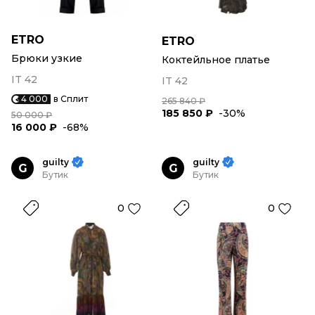
ETRO
ETRO
Брюки узкие
Коктейльное платье
IT 42
IT 42
4 000
в Сплит
265 840 ₽
185 850 ₽
-30%
50 000 ₽
16 000 ₽
-68%
guilty
guilty
G
G
Бутик
Бутик
0
0