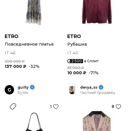
ETRO
ETRO
Повседневное платье
Рубашка
IT 46
IT 40
2 500
в Сплит
200 000 ₽
137 000 ₽
-32%
35 000 ₽
10 000 ₽
-71%
guilty
devya_ss
G
Бутик
Частный продавец
1
8