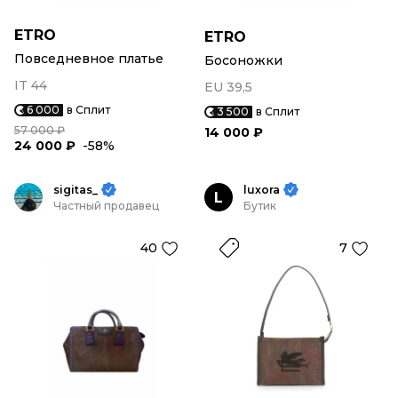
ETRO
ETRO
Повседневное платье
Босоножки
IT 44
EU 39,5
6 000
в Сплит
3 500
в Сплит
57 000 ₽
14 000 ₽
24 000 ₽
-58%
sigitas_
luxora
L
Частный продавец
Бутик
40
7