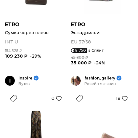
ETRO
ETRO
Сумка через плечо
Эспадрильи
INT U
EU 37/38
8 750
в Сплит
154 525 ₽
109 230 ₽
-29%
45 800 ₽
35 000 ₽
-24%
inspire
fashion_gallery
I
Бутик
Ресейл магазин
0
18