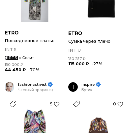
ETRO
ETRO
Повседневное платье
Сумка через плечо
INT S
INT U
11 113
в Сплит
150 257 ₽
115 000 ₽
-23%
150 000 ₽
44 450 ₽
-70%
fashionactivist
inspire
I
Частный продавец
Бутик
5
0