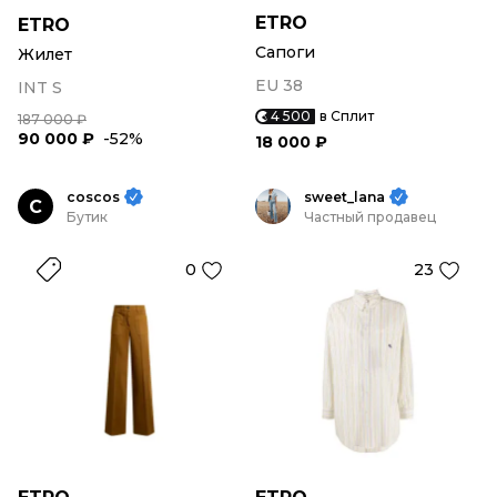
ETRO
ETRO
Сапоги
Жилет
EU 38
INT S
4 500
в Сплит
187 000 ₽
90 000 ₽
-52%
18 000 ₽
coscos
sweet_lana
C
Бутик
Частный продавец
0
23