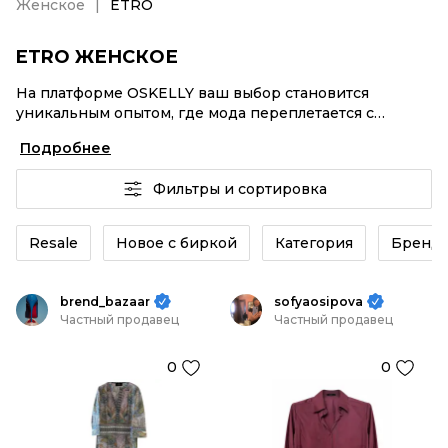
Женское
ETRO
ETRO ЖЕНСКОЕ
На платформе OSKELLY ваш выбор становится
уникальным опытом, где мода переплетается с
комфортным шопингом. Мировые бренды,
Подробнее
аутентификация каждого заказа – ETRO Женское от
селлеров OSKELLY с быстрой доставкой по России.
Фильтры и сортировка
Ваш стиль не ждет, и мы тоже! Винтажные изделия
или ETRO Женское из новых коллекций –
заказывайте на сайте или в приложении OSKELLY с
Resale
Новое с биркой
Категория
Бренд
целой экосистемой инструментов.
brend_bazaar
sofyaosipova
Частный продавец
Частный продавец
0
0