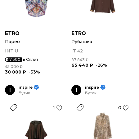
ETRO
ETRO
Парео
Рубашка
INT U
IT 42
7 500
в Сплит
87 843 ₽
65 440 ₽
-26%
45 000 ₽
30 000 ₽
-33%
inspire
inspire
I
I
Бутик
Бутик
1
0