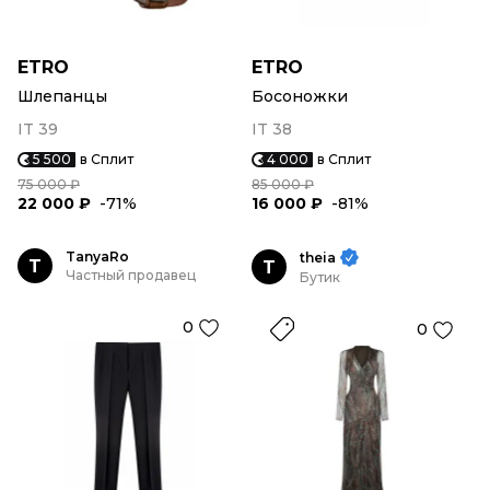
ETRO
ETRO
Шлепанцы
Босоножки
IT 39
IT 38
5 500
в Сплит
4 000
в Сплит
75 000 ₽
85 000 ₽
22 000 ₽
-71%
16 000 ₽
-81%
TanyaRo
theia
T
T
Частный продавец
Бутик
0
0