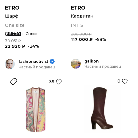
ETRO
ETRO
Шарф
Кардиган
One size
INT S
5 730
в Сплит
280 000 ₽
117 000 ₽
-58%
30 051 ₽
22 920 ₽
-24%
galkon
fashionactivist
Частный продавец
Частный продавец
0
39