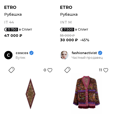
ETRO
ETRO
Рубашка
Рубашка
IT 44
INT M
11 750
в Сплит
7 500
в Сплит
47 000 ₽
55 000 ₽
30 000 ₽
-45%
coscos
fashionactivist
C
Бутик
Частный продавец
0
11