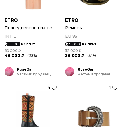
ETRO
ETRO
Повседневное платье
Ремень
INT L
EU 85
11 500
в Сплит
9 000
в Сплит
60 000 ₽
52 000 ₽
46 000 ₽
-23%
36 000 ₽
-31%
RoseGar
RoseGar
Частный продавец
Частный продавец
4
1