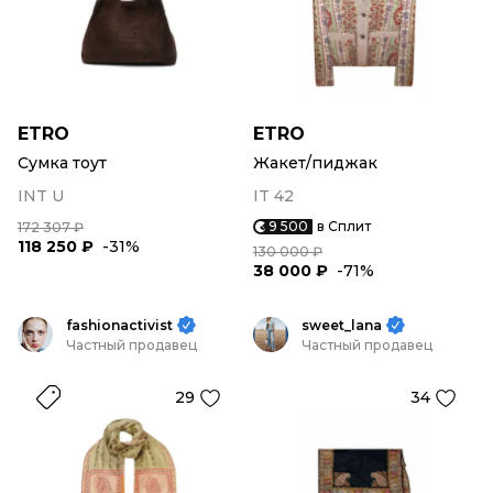
ETRO
ETRO
Сумка тоут
Жакет/пиджак
INT U
IT 42
9 500
в Сплит
172 307 ₽
118 250 ₽
-31%
130 000 ₽
38 000 ₽
-71%
fashionactivist
sweet_lana
Частный продавец
Частный продавец
29
34