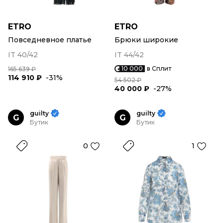
ETRO
ETRO
Повседневное платье
Брюки широкие
IT 40/42
IT 44/42
10 000
в Сплит
165 639 ₽
114 910 ₽
-31%
54 502 ₽
40 000 ₽
-27%
guilty
guilty
G
G
Бутик
Бутик
0
1