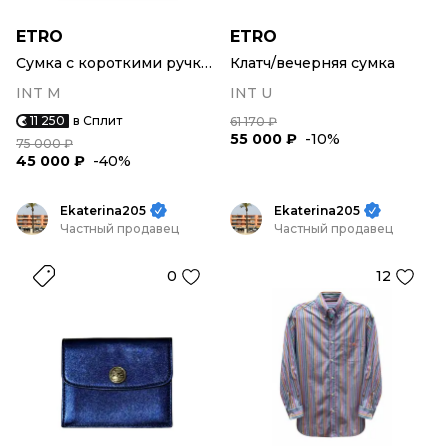
ETRO
ETRO
Сумка с короткими ручками
Клатч/вечерняя сумка
INT M
INT U
11 250
в Сплит
61 170 ₽
55 000 ₽
-10%
75 000 ₽
45 000 ₽
-40%
Ekaterina205
Ekaterina205
Частный продавец
Частный продавец
0
12