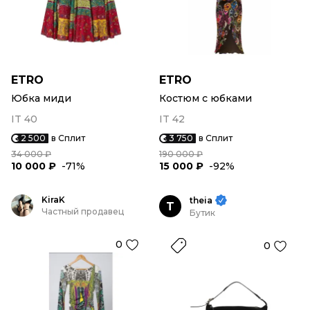
ETRO
ETRO
Юбка миди
Костюм с юбками
IT 40
IT 42
2 500
в Сплит
3 750
в Сплит
34 000 ₽
190 000 ₽
10 000 ₽
-71%
15 000 ₽
-92%
KiraK
theia
T
Частный продавец
Бутик
0
0