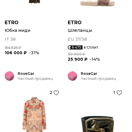
ETRO
ETRO
Юбка миди
Шлепанцы
IT 38
EU 37/38
6 475
в Сплит
154 525 ₽
106 000 ₽
-31%
30 000 ₽
25 900 ₽
-14%
RoseGar
RoseGar
Частный продавец
Частный продавец
2
1