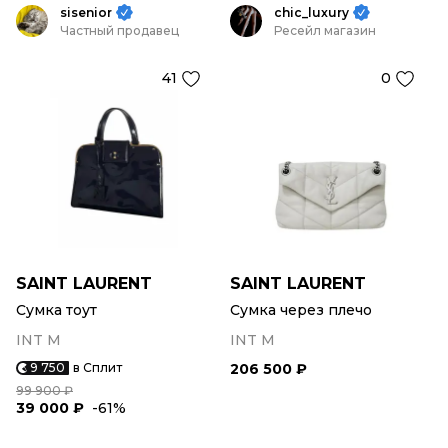
sisenior
chic_luxury
Частный продавец
Ресейл магазин
41
0
SAINT LAURENT
SAINT LAURENT
Сумка тоут
Сумка через плечо
INT M
INT M
9 750
в Сплит
206 500 ₽
99 900 ₽
39 000 ₽
-61%