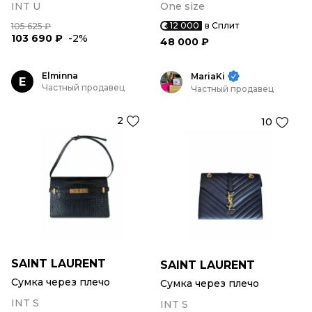
INT U
One size
12 000
в Сплит
105 625 ₽
103 690 ₽
-2%
48 000 ₽
Elminna
MariaKi
E
Частный продавец
Частный продавец
2
10
SAINT LAURENT
SAINT LAURENT
Сумка через плечо
Сумка через плечо
INT S
INT S