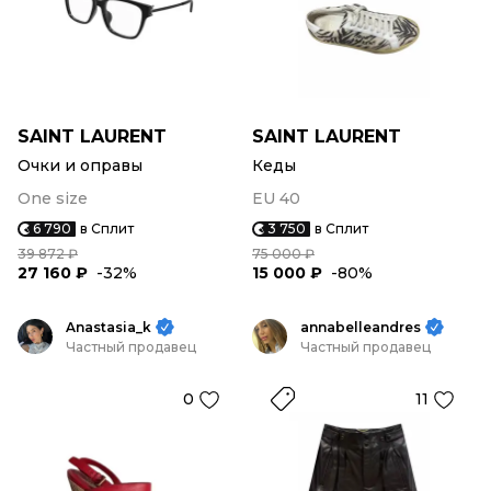
SAINT LAURENT
SAINT LAURENT
Очки и оправы
Кеды
One size
EU 40
6 790
в Сплит
3 750
в Сплит
39 872 ₽
75 000 ₽
27 160 ₽
-32%
15 000 ₽
-80%
Anastasia_k
annabelleandres
Частный продавец
Частный продавец
0
11