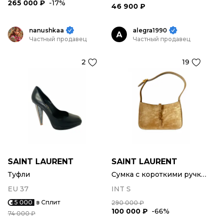
265 000 ₽
-17%
46 900 ₽
nanushkaa
alegra1990
A
Частный продавец
Частный продавец
2
19
SAINT LAURENT
SAINT LAURENT
Туфли
Сумка с короткими ручками
EU 37
INT S
5 000
в Сплит
290 000 ₽
100 000 ₽
-66%
74 000 ₽