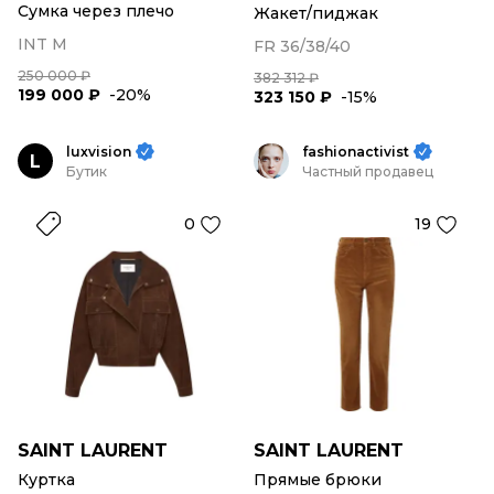
Сумка через плечо
Жакет/пиджак
INT M
FR 36/38/40
250 000 ₽
382 312 ₽
199 000 ₽
-20%
323 150 ₽
-15%
luxvision
fashionactivist
L
Бутик
Частный продавец
0
19
SAINT LAURENT
SAINT LAURENT
Куртка
Прямые брюки