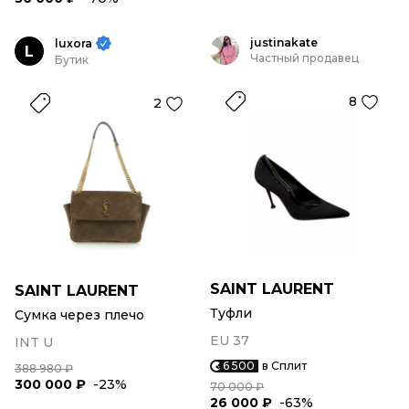
justinakate
luxora
L
Частный продавец
Бутик
8
2
SAINT LAURENT
SAINT LAURENT
Туфли
Сумка через плечо
EU 37
INT U
6 500
в Сплит
388 980 ₽
300 000 ₽
-23%
70 000 ₽
26 000 ₽
-63%