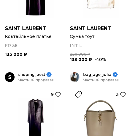
SAINT LAURENT
SAINT LAURENT
Коктейльное платье
Сумка тоут
FR 38
INT L
135 000 ₽
220 000 ₽
133 000 ₽
-40%
shoping_best
bag_age_julia
S
Частный продавец
Частный продавец
9
3