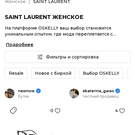
Женское
SAINT LAURENT
SAINT LAURENT ЖЕНСКОЕ
На платформе OSKELLY ваш выбор становится
уникальным опытом, где мода переплетается с
комфортным шопингом. Мировые бренды,
Подробнее
аутентификация каждого заказа – SAINT LAURENT
Женское от селлеров OSKELLY с быстрой доставкой
Фильтры и сортировка
по России. Ваш стиль не ждет, и мы тоже! Винтажные
изделия или SAINT LAURENT Женское из новых
коллекций – заказывайте на сайте или в приложении
Resale
Новое с биркой
Выбор OSKELLY
К
OSKELLY с целой экосистемой инструментов.
newnow
ekaterina_garas
Бутик
Частный продавец
0
4