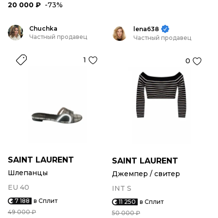
20 000 ₽
-73%
Chuchka
lena638
Частный продавец
Частный продавец
1
0
SAINT LAURENT
SAINT LAURENT
Шлепанцы
Джемпер / свитер
EU 40
INT S
7 188
в Сплит
11 250
в Сплит
49 000 ₽
50 000 ₽