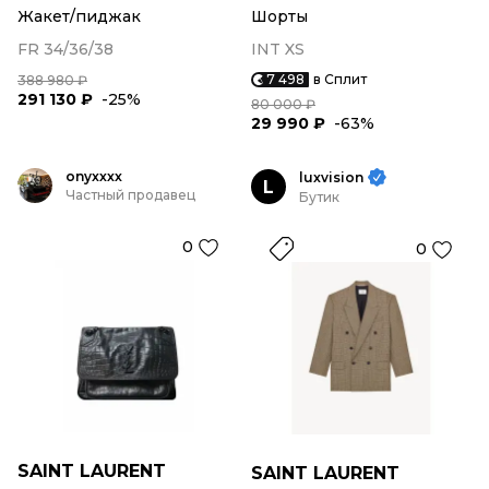
Жакет/пиджак
Шорты
FR 34/36/38
INT XS
7 498
в Сплит
388 980 ₽
291 130 ₽
-25%
80 000 ₽
29 990 ₽
-63%
onyxxxx
luxvision
L
Частный продавец
Бутик
0
0
SAINT LAURENT
SAINT LAURENT