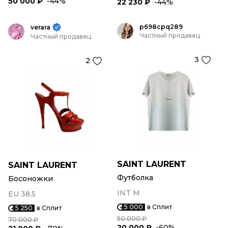
50 000 ₽
-44%
22 230 ₽
-44%
p698cpq289
verara
Частный продавец
Частный продавец
3
2
SAINT LAURENT
SAINT LAURENT
Футболка
Босоножки
INT M
EU 38,5
5 000
в Сплит
5 250
в Сплит
50 000 ₽
70 000 ₽
20 000 ₽
-60%