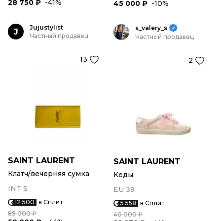
28 750 ₽
-41%
45 000 ₽
-10%
Jujustylist
s_valery_s
J
Частный продавец
Частный продавец
13
2
SAINT LAURENT
SAINT LAURENT
Клатч/вечерняя сумка
Кеды
INT S
EU 39
12 500
в Сплит
5 558
в Сплит
89 000 ₽
40 000 ₽