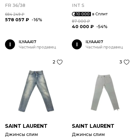
FR 36/38
INT S
10 000
в Сплит
684 249 ₽
578 057 ₽
-16%
87 000 ₽
40 000 ₽
-54%
ILYAAA17
ILYAAA17
I
I
Частный продавец
Частный продавец
2
3
SAINT LAURENT
SAINT LAURENT
Джинсы слим
Джинсы слим