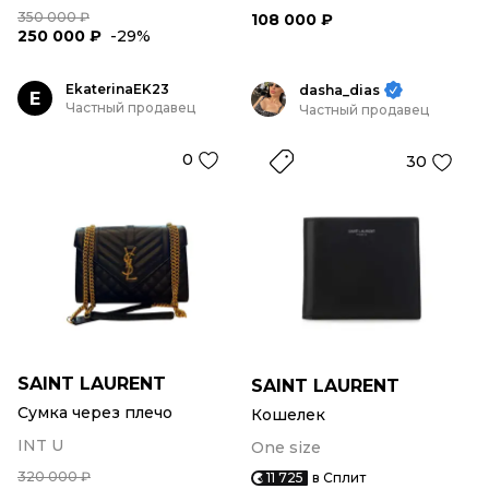
350 000 ₽
108 000 ₽
250 000 ₽
-29%
EkaterinaEK23
dasha_dias
E
Частный продавец
Частный продавец
0
30
SAINT LAURENT
SAINT LAURENT
Сумка через плечо
Кошелек
INT U
One size
320 000 ₽
11 725
в Сплит