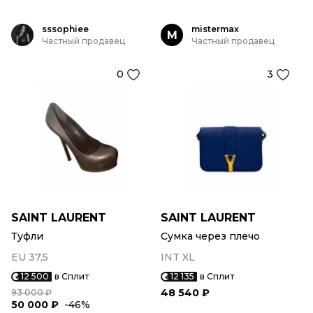
sssophiee
mistermax
M
Частный продавец
Частный продавец
0
3
SAINT LAURENT
SAINT LAURENT
Туфли
Сумка через плечо
EU 37,5
INT XL
12 500
в Сплит
12 135
в Сплит
48 540 ₽
93 000 ₽
50 000 ₽
-46%