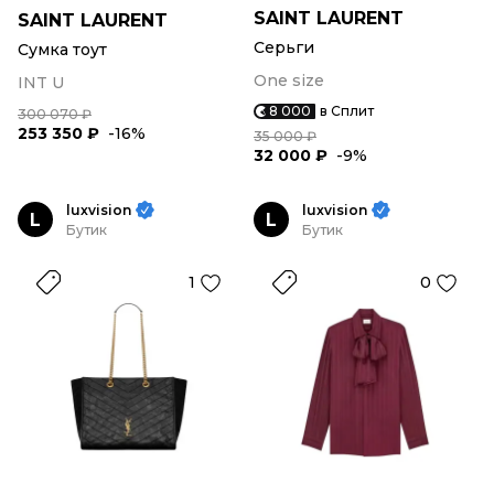
SAINT LAURENT
SAINT LAURENT
Серьги
Сумка тоут
One size
INT U
8 000
в Сплит
300 070 ₽
253 350 ₽
-16%
35 000 ₽
32 000 ₽
-9%
luxvision
luxvision
L
L
Бутик
Бутик
1
0