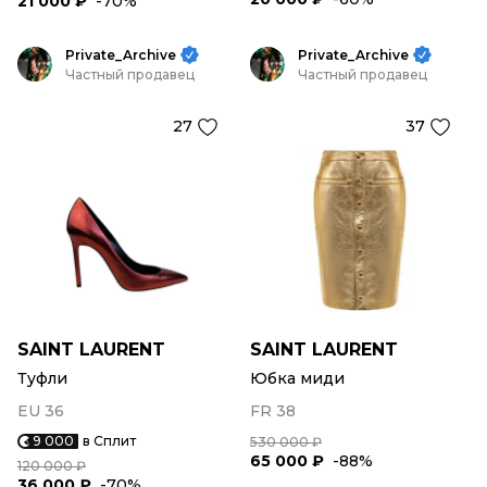
21 000 ₽
-70%
Private_Archive
Private_Archive
Частный продавец
Частный продавец
27
37
SAINT LAURENT
SAINT LAURENT
Туфли
Юбка миди
EU 36
FR 38
9 000
в Сплит
530 000 ₽
65 000 ₽
-88%
120 000 ₽
36 000 ₽
-70%