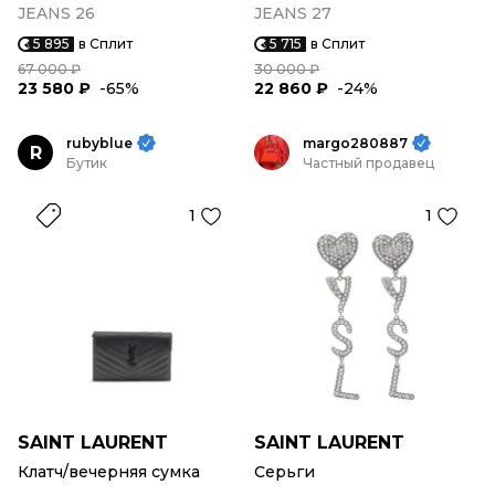
JEANS 26
JEANS 27
5 895
в Сплит
5 715
в Сплит
67 000 ₽
30 000 ₽
23 580 ₽
-65%
22 860 ₽
-24%
rubyblue
margo280887
R
Бутик
Частный продавец
1
1
SAINT LAURENT
SAINT LAURENT
Клатч/вечерняя сумка
Серьги