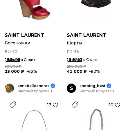
SAINT LAURENT
SAINT LAURENT
Босоножки
Шорты
EU 40
FR 38
5 750
в Сплит
11 250
в Сплит
60 000 ₽
250 000 ₽
23 000 ₽
-62%
45 000 ₽
-82%
annabelleandres
shoping_best
S
Частный продавец
Частный продавец
17
10