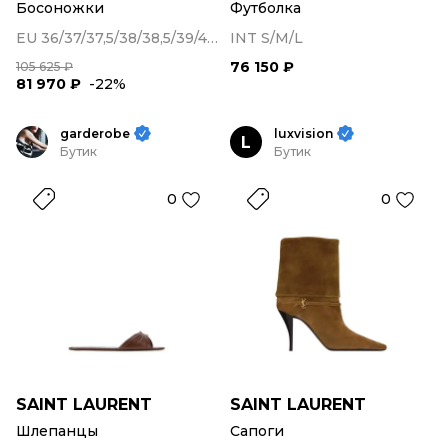
Босоножки
Футболка
EU 36/37/37,5/38/38,5/39/40/41/42
INT S/M/L
76 150 ₽
105 625 ₽
81 970 ₽
-22%
garderobe
luxvision
L
Бутик
Бутик
0
0
SAINT LAURENT
SAINT LAURENT
Шлепанцы
Сапоги