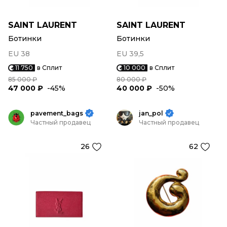
SAINT LAURENT
SAINT LAURENT
Ботинки
Ботинки
EU 38
EU 39,5
11 750
в Сплит
10 000
в Сплит
85 000 ₽
80 000 ₽
47 000 ₽
-45%
40 000 ₽
-50%
pavement_bags
jan_pol
Частный продавец
Частный продавец
26
62