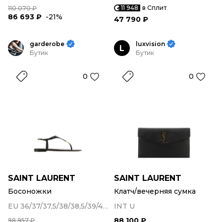
11 948
в Сплит
110 070 ₽
86 693 ₽
-21%
47 790 ₽
garderobe
luxvision
L
Бутик
Бутик
0
0
SAINT LAURENT
SAINT LAURENT
Босоножки
Клатч/вечерняя сумка
EU 36/37/37,5/38/38,5/39/40/41
INT U
88 100 ₽
98 957 ₽