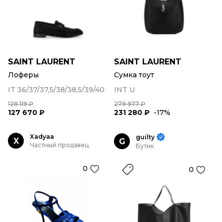
SAINT LAURENT
SAINT LAURENT
Лоферы
Сумка тоут
IT 36/37/37,5/38/38,5/39/40
INT U
128 119 ₽
279 977 ₽
127 670 ₽
231 280 ₽
-17%
Xadyaa
guilty
X
G
Частный продавец
Бутик
0
0