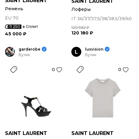
SAINT LAURENT
SAINT LAURENT
Ремень
Лоферы
EU 70
IT 36/37/37,5/38/38,5/39/40
11 250
в Сплит
120 562 ₽
120 180 ₽
45 000 ₽
garderobe
luxvision
L
Бутик
Бутик
0
0
SAINT LAURENT
SAINT LAURENT