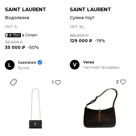
SAINT LAURENT
SAINT LAURENT
Водолазка
Сумка тоут
INT S
INT XL
8 750
в Сплит
160 000 ₽
129 000 ₽
-19%
70 000 ₽
35 000 ₽
-50%
Veraa
luxvision
V
L
Частный продавец
Бутик
2
1