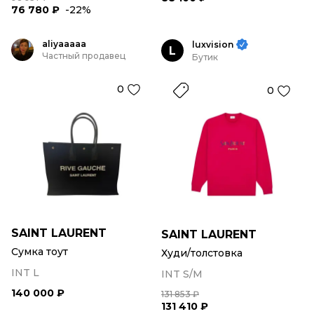
76 780 ₽
-22%
aliyaaaaa
luxvision
L
Частный продавец
Бутик
0
0
SAINT LAURENT
SAINT LAURENT
Сумка тоут
Худи/толстовка
INT L
INT S/M
140 000 ₽
131 853 ₽
131 410 ₽