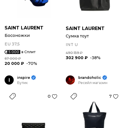
SAINT LAURENT
SAINT LAURENT
Босоножки
Сумка тоут
EU 37,5
INT U
5 000
в Сплит
490 159 ₽
302 900 ₽
-38%
67 000 ₽
20 000 ₽
-70%
inspire
brandoholic
I
Бутик
Ресейл магазин
0
7