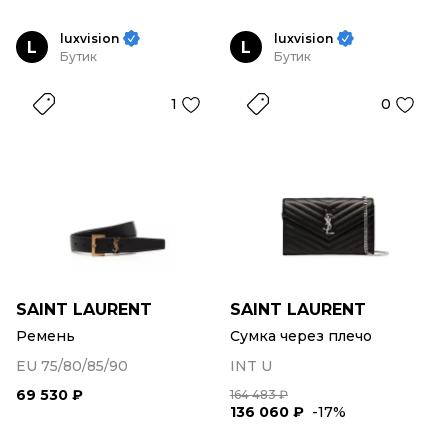
luxvision
luxvision
L
L
Бутик
Бутик
1
0
SAINT LAURENT
SAINT LAURENT
Ремень
Сумка через плечо
EU 75/80/85/90
INT U
69 530 ₽
164 483 ₽
136 060 ₽
-17%