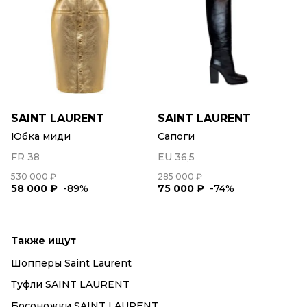
SAINT LAURENT
SAINT LAURENT
Юбка миди
Сапоги
FR 38
EU 36,5
530 000 ₽
285 000 ₽
58 000 ₽
-89%
75 000 ₽
-74%
Также ищут
Шопперы Saint Laurent
Туфли SAINT LAURENT
Босоножки SAINT LAURENT