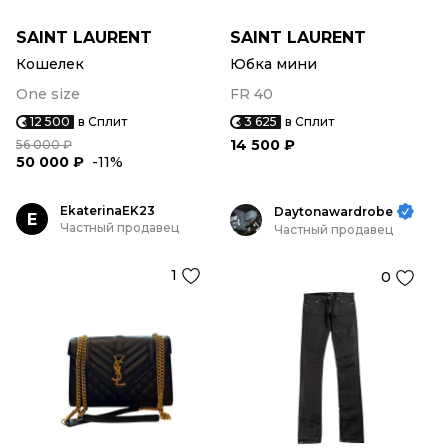
SAINT LAURENT
SAINT LAURENT
Кошелек
Юбка мини
One size
FR 40
12 500
в Сплит
3 625
в Сплит
14 500 ₽
56 000 ₽
50 000 ₽
-11%
EkaterinaEK23
Daytonawardrobe
E
Частный продавец
Частный продавец
1
0