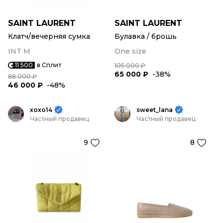
SAINT LAURENT
SAINT LAURENT
Клатч/вечерняя сумка
Булавка / брошь
INT M
One size
11 500
в Сплит
105 000 ₽
65 000 ₽
-38%
88 000 ₽
46 000 ₽
-48%
xoxo14
sweet_lana
Частный продавец
Частный продавец
9
8