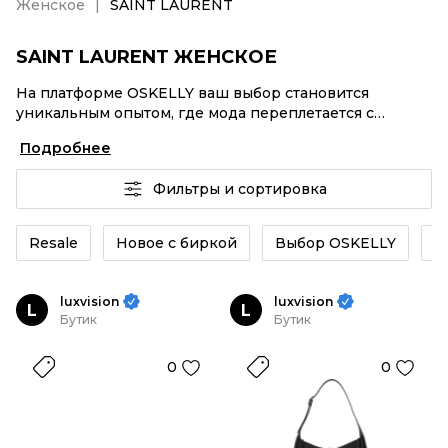
Женское
SAINT LAURENT
SAINT LAURENT ЖЕНСКОЕ
На платформе OSKELLY ваш выбор становится
уникальным опытом, где мода переплетается с
комфортным шопингом. Мировые бренды,
Подробнее
аутентификация каждого заказа – SAINT LAURENT
Женское от селлеров OSKELLY с быстрой доставкой
Фильтры и сортировка
по России. Ваш стиль не ждет, и мы тоже! Винтажные
изделия или SAINT LAURENT Женское из новых
коллекций – заказывайте на сайте или в приложении
Resale
Новое с биркой
Выбор OSKELLY
К
OSKELLY с целой экосистемой инструментов.
luxvision
luxvision
L
L
Бутик
Бутик
0
0