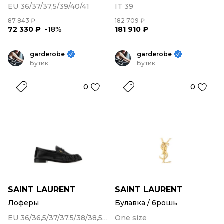
EU 36/37/37,5/39/40/41
IT 39
87 843 ₽
182 709 ₽
72 330 ₽
-18%
181 910 ₽
garderobe
garderobe
Бутик
Бутик
0
0
SAINT LAURENT
SAINT LAURENT
Лоферы
Булавка / брошь
EU 36/36,5/37/37,5/38/38,5/39/40/41
One size