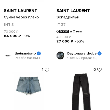
SAINT LAURENT
SAINT LAURENT
Сумка через плечо
Эспадрильи
INT S
IT 37
6 750
в Сплит
70 000 ₽
64 000 ₽
-9%
40 000 ₽
27 000 ₽
-33%
thebrandsvip
Daytonawardrobe
Ресейл магазин
Частный продавец
1
0