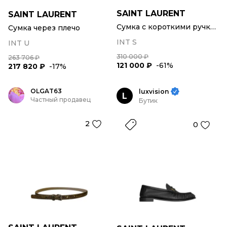
SAINT LAURENT
SAINT LAURENT
Сумка с короткими ручками
Сумка через плечо
INT S
INT U
310 000 ₽
263 706 ₽
121 000 ₽
-61%
217 820 ₽
-17%
OLGAT63
luxvision
L
Частный продавец
Бутик
2
0