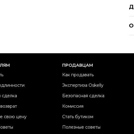
Д
CH
О
Р
Ра
Ка
Б
ЕЛЯМ
ПРОДАВЦАМ
М
ть
Как продавать
Ц
одлинности
Экспертиза Oskelly
Со
 сделка
Безопасная сделка
П
Os
 возврат
Комиссия
е свою цену
Стать бутиком
советы
Полезные советы