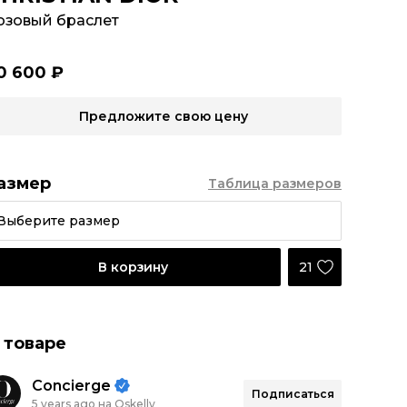
озовый браслет
0 600 ₽
Предложите свою цену
азмер
Таблица размеров
Выберите размер
21
В корзину
 товаре
Concierge
Подписаться
5 years ago на Oskelly