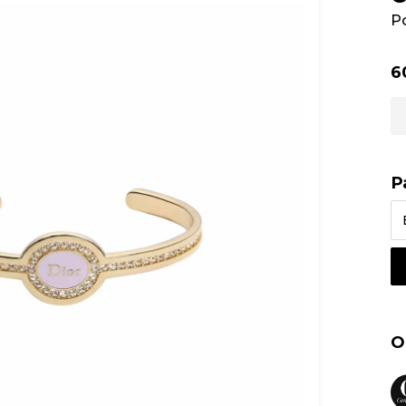
Р
6
Р
О