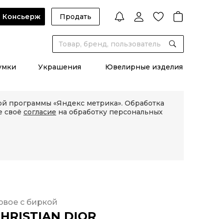
Консьерж
Продать
умки
Украшения
Ювелирные изделия
кой программы «Яндекс метрика». Обработка
е своё
согласие
на обработку персональных
овое с биркой
HRISTIAN DIOR