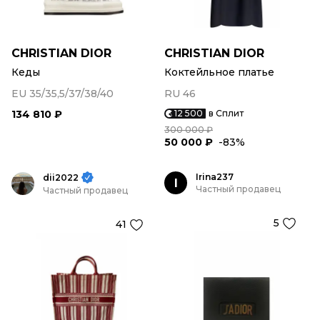
CHRISTIAN DIOR
CHRISTIAN DIOR
Кеды
Коктейльное платье
EU 35/35,5/37/38/40
RU 46
134 810 ₽
12 500
в Сплит
300 000 ₽
50 000 ₽
-83%
Irina237
dii2022
I
Частный продавец
Частный продавец
5
41