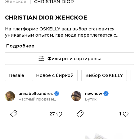
Женское
CHRISTIAN DIOR
CHRISTIAN DIOR ЖЕНСКОЕ
На платформе OSKELLY ваш выбор становится
уникальным опытом, где мода переплетается с
комфортным шопингом. Мировые бренды,
Подробнее
аутентификация каждого заказа – CHRISTIAN DIOR
Женское от селлеров OSKELLY с быстрой доставкой
Фильтры и сортировка
по России. Ваш стиль не ждет, и мы тоже! Винтажные
изделия или CHRISTIAN DIOR Женское из новых
коллекций – заказывайте на сайте или в приложении
Resale
Новое с биркой
Выбор OSKELLY
К
OSKELLY с целой экосистемой инструментов.
annabelleandres
newnow
Частный продавец
Бутик
27
1