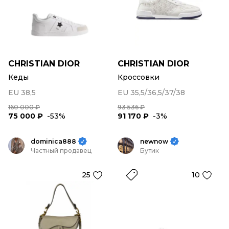
CHRISTIAN DIOR
CHRISTIAN DIOR
Кеды
Кроссовки
EU 38,5
EU 35,5/36,5/37/38
160 000 ₽
93 536 ₽
75 000 ₽
-53%
91 170 ₽
-3%
dominica888
newnow
Частный продавец
Бутик
25
10