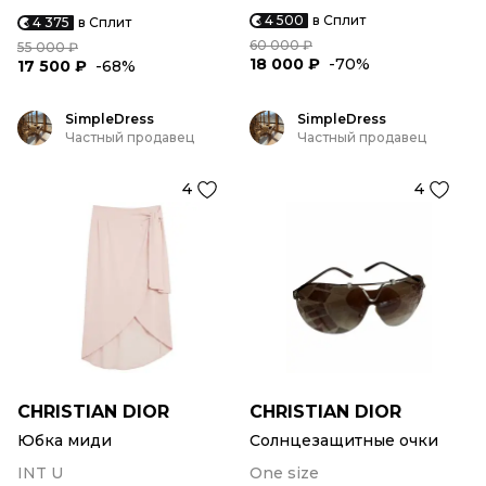
4 500
в Сплит
4 375
в Сплит
60 000 ₽
55 000 ₽
18 000 ₽
-70%
17 500 ₽
-68%
SimpleDress
SimpleDress
Частный продавец
Частный продавец
4
4
CHRISTIAN DIOR
CHRISTIAN DIOR
Юбка миди
Солнцезащитные очки
INT U
One size