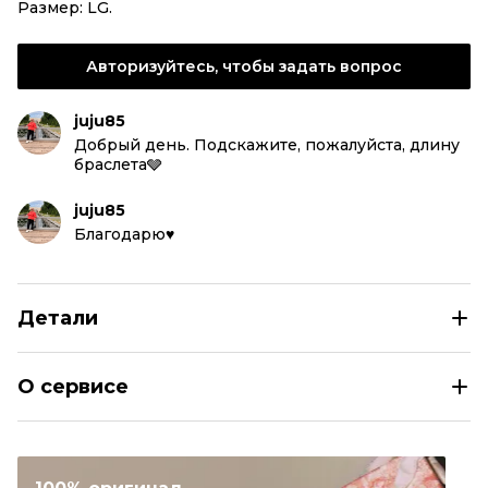
Размер: LG.
Авторизуйтесь, чтобы задать вопрос
juju85
Добрый день. Подскажите, пожалуйста, длину
браслета🩶
juju85
Благодарю♥️
Детали
HERMES Серебряный серебряный браслет
О сервисе
Размер
INT XL
Раздел
Женское
Категория
Браслеты