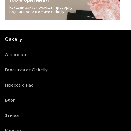
100% оригинал
Бренд
HERMES
Каждый заказ проходит проверку
подлинности в офисе Oskelly
Модель
Farandole
Материал украшений
Серебро
Цвет
Серебряный
Oskelly
Состояние товара
Новое с биркой
Продавец
Частный продавец
О проекте
Oskelly ID
3173811
Гарантия от Oskelly
Пресса о нас
Блог
Этикет
Карьера