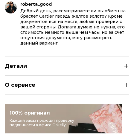
roberta_good
Добрый день, рассматриваете ли вы обмен на
браслет Cartier гвоздь желтое золото? Кроме
документов все на месте, любые проверки с
вашей стороны. Доплата думаю не нужна, его
стоимость немного выше чем часы, но за счет
отсутствия документа, могу рассмотреть
данный вариант.
Детали
BVLGARI Черные часы
О сервисе
Раздел
Женское
Категория
Часы
Бренд
BVLGARI
100% оригинал
Модель
B.zero1
Каждый заказ проходит проверку
подлинности в офисе Oskelly
Материал украшений
Другое