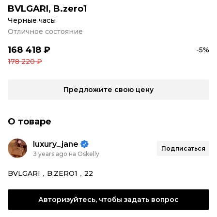
BVLGARI
,
B.zero1
Черные часы
Отличное состояние
168 418 ₽
-5%
178 220 ₽
Предложите свою цену
О товаре
luxury_jane
Подписаться
3 years ago на Oskelly
BVLGARI，B.ZERO1，22
Авторизуйтесь, чтобы задать вопрос