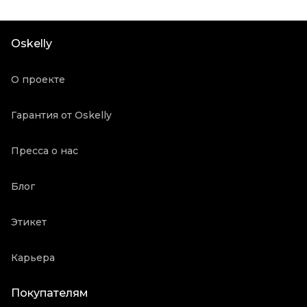
Цвет
Черный
Состояние товара
Отличное состояние
Oskelly
Продавец
Ресейл магазин
Oskelly ID
2127547
О проекте
Гарантия от Oskelly
Пресса о нас
Блог
Этикет
Карьера
Покупателям