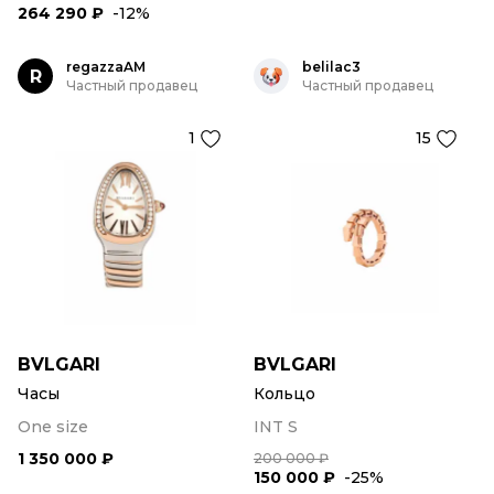
264 290 ₽
-12%
regazzaAM
belilac3
R
Частный продавец
Частный продавец
1
15
BVLGARI
BVLGARI
Часы
Кольцо
One size
INT S
1 350 000 ₽
200 000 ₽
150 000 ₽
-25%