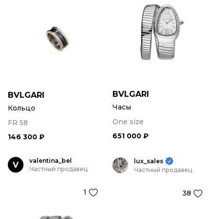
BVLGARI
BVLGARI
Часы
Кольцо
One size
FR 58
651 000 ₽
146 300 ₽
valentina_bel
lux_sales
V
Частный продавец
Частный продавец
1
38