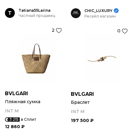
Tatiana55Larina
CHIC_LUXURY
T
Частный продавец
Ресейл магазин
2
0
BVLGARI
BVLGARI
Пляжная сумка
Браслет
INT M
INT M
3 215
в Сплит
197 500 ₽
12 860 ₽