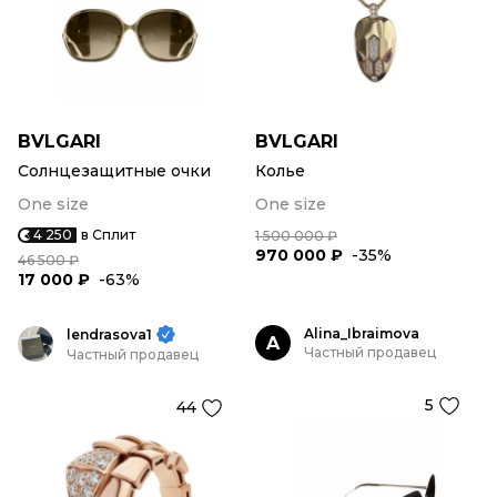
BVLGARI
BVLGARI
Солнцезащитные очки
Колье
One size
One size
4 250
в Сплит
1 500 000 ₽
970 000 ₽
-35%
46 500 ₽
17 000 ₽
-63%
Alina_Ibraimova
lendrasova1
A
Частный продавец
Частный продавец
5
44