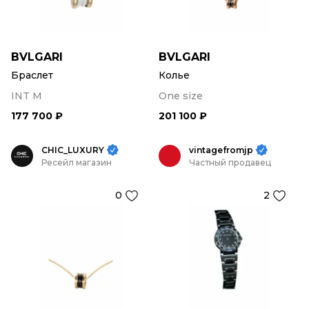
BVLGARI
BVLGARI
Браслет
Колье
INT M
One size
177 700 ₽
201 100 ₽
CHIC_LUXURY
vintagefromjp
Ресейл магазин
Частный продавец
0
2