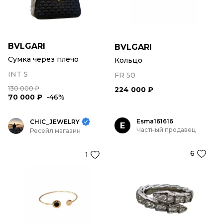
BVLGARI
BVLGARI
Сумка через плечо
Кольцо
INT S
FR 50
130 000 ₽
224 000 ₽
70 000 ₽
-46%
Esma161616
CHIC_JEWELRY
E
Частный продавец
Ресейл магазин
6
1