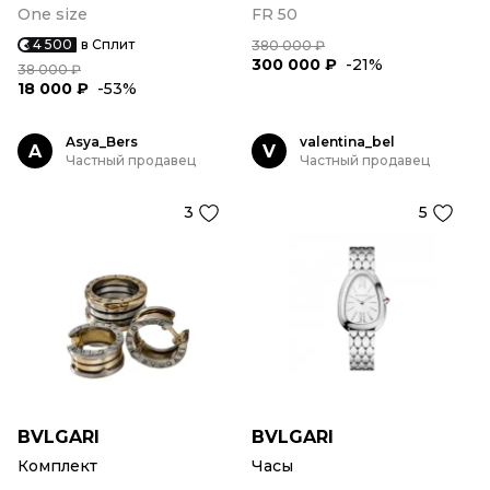
One size
FR 50
4 500
в Сплит
380 000 ₽
300 000 ₽
-21%
38 000 ₽
18 000 ₽
-53%
Asya_Bers
valentina_bel
A
V
Частный продавец
Частный продавец
3
5
BVLGARI
BVLGARI
Комплект
Часы