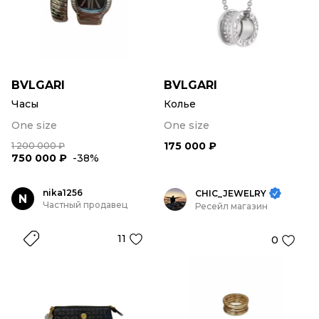
BVLGARI
BVLGARI
Часы
Колье
One size
One size
175 000 ₽
1 200 000 ₽
750 000 ₽
-38%
nika1256
CHIC_JEWELRY
N
Частный продавец
Ресейл магазин
11
0