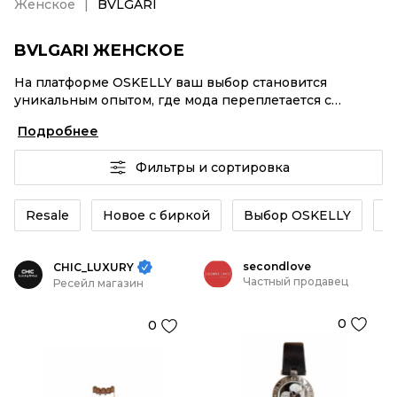
Женское
BVLGARI
BVLGARI ЖЕНСКОЕ
На платформе OSKELLY ваш выбор становится
уникальным опытом, где мода переплетается с
комфортным шопингом. Мировые бренды,
Подробнее
аутентификация каждого заказа – BVLGARI Женское
от селлеров OSKELLY с быстрой доставкой по России.
Фильтры и сортировка
Ваш стиль не ждет, и мы тоже! Винтажные изделия
или BVLGARI Женское из новых коллекций –
заказывайте на сайте или в приложении OSKELLY с
Resale
Новое с биркой
Выбор OSKELLY
К
целой экосистемой инструментов.
secondlove
CHIC_LUXURY
Частный продавец
Ресейл магазин
0
0