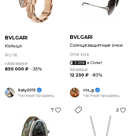
BVLGARI
BVLGARI
Солнцезащитные очки
Кольцо
One size
RU 16
3 058
в Сплит
1 300 000 ₽
850 000 ₽
-35%
70 000 ₽
12 230 ₽
-83%
katy2015
iris_g
Частный продавец
Частный продавец
7
2