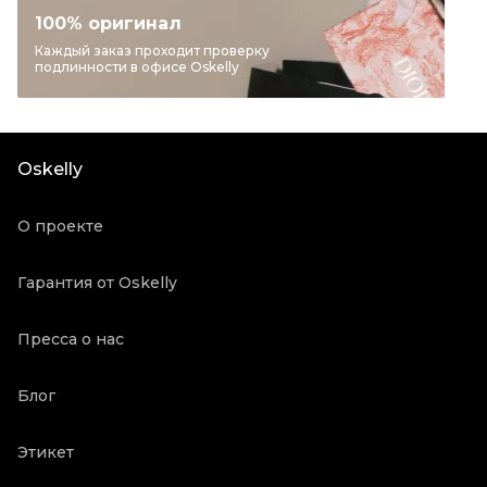
Категория
Джемперы и свитеры
100% оригинал
Бренд
CHRISTIAN DIOR
Каждый заказ проходит проверку
подлинности в офисе Oskelly
Материал одежды
Шерсть
Цвет
Белый
Состояние товара
Новое с биркой
Oskelly
Продавец
Бутик
Oskelly ID
5716471
О проекте
Гарантия от Oskelly
Пресса о нас
Блог
Этикет