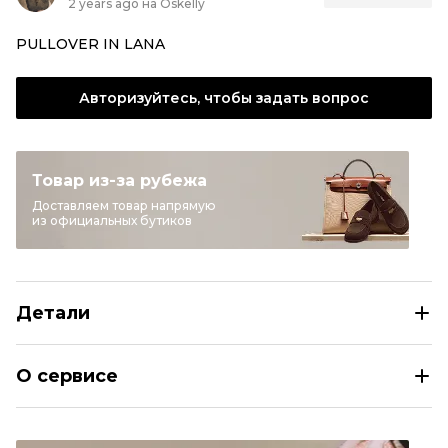
2 years ago на Oskelly
PULLOVER IN LANA
Авторизуйтесь, чтобы задать вопрос
Товар из-за рубежа
Доставляем товар напрямую
из официальных бутиков
Детали
CHRISTIAN DIOR Белый шерстяной джемпер / свитер
О сервисе
Размер
INT S
Раздел
Женское