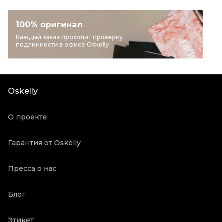
Раздел
Женское
Категория
Джемперы и свитеры
100% оригинал
Бренд
JIL SANDER
Каждый заказ проходит проверку
подлинности в офисе Oskelly
Материал одежды
Шерсть
Цвет
Мульти
Состояние товара
Новое с биркой
Oskelly
Продавец
Бутик
Oskelly ID
3174119
О проекте
Гарантия от Oskelly
Пресса о нас
Блог
Этикет