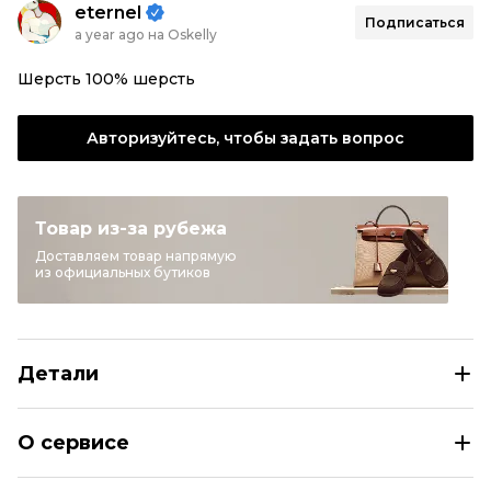
eternel
Подписаться
a year ago на Oskelly
Шерсть 100% шерсть
Авторизуйтесь, чтобы задать вопрос
Товар из-за рубежа
Доставляем товар напрямую
из официальных бутиков
Детали
JIL SANDER Мульти шерстяной джемпер / свитер
О сервисе
Размер
DE 38