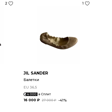
2
1
JIL SANDER
Балетки
EU 36,5
4 000
в Сплит
16 000 ₽
-41%
27 000 ₽