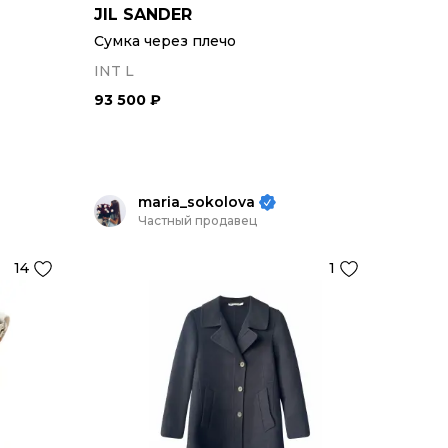
JIL SANDER
Сумка через плечо
INT L
93 500 ₽
maria_sokolova
Частный продавец
14
1