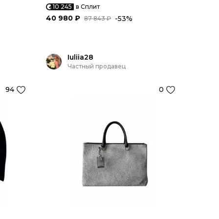
10 245
в Сплит
40 980 ₽
-53%
87 843 ₽
Iuliia28
Частный продавец
94
0