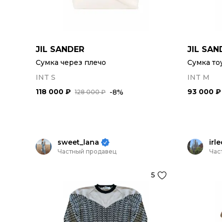
JIL SANDER
JIL SAN
Сумка через плечо
Сумка то
INT S
INT M
118 000 ₽
93 000 ₽
-8%
128 000 ₽
sweet_lana
irl
Частный продавец
Час
5