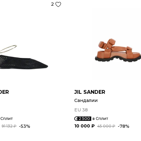
2
DER
JIL SANDER
Сандалии
EU 38
 Сплит
2 500
в Сплит
10 000 ₽
-53%
-78%
91 132 ₽
45 000 ₽