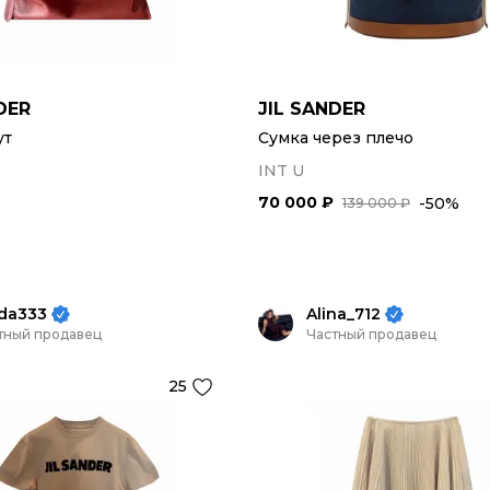
DER
JIL SANDER
ут
Сумка через плечо
INT U
70 000 ₽
-50%
139 000 ₽
eda333
Alina_712
тный продавец
Частный продавец
25