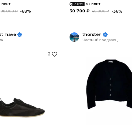
Сплит
7 675
в Сплит
30 700 ₽
-68%
-36%
98 000 ₽
48 000 ₽
st_have
thorsten
ик
Частный продавец
2