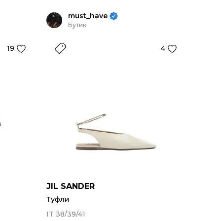
must_have
Бутик
19
4
JIL SANDER
Туфли
IT 38/39/41