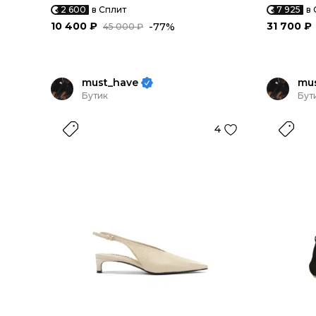
2 600
в Сплит
7 925
в 
10 400 ₽
31 700 ₽
-77%
45 000 ₽
must_have
mu
Бутик
Бут
4