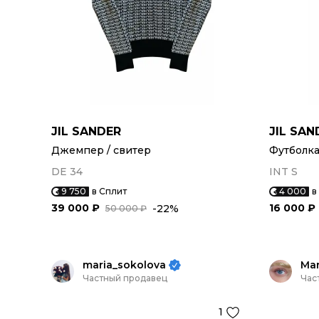
JIL SANDER
JIL SAN
Джемпер / свитер
Футболк
DE 34
INT S
9 750
в Сплит
4 000
в
39 000 ₽
16 000 ₽
-22%
50 000 ₽
maria_sokolova
Ma
Частный продавец
Час
1