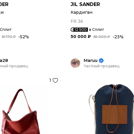
DER
JIL SANDER
ки
Кардиган
FR 36
 Сплит
12 500
в Сплит
50 000 ₽
-52%
-23%
61 170 ₽
65 000 ₽
iia28
Maruu
тный продавец
Частный продавец
1