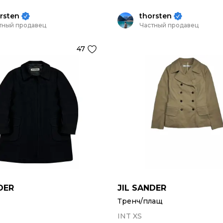
rsten
thorsten
тный продавец
Частный продавец
47
DER
JIL SANDER
Тренч/плащ
INT XS