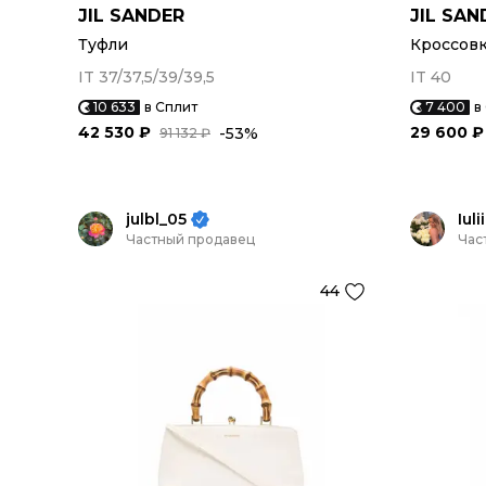
JIL SANDER
JIL SAN
Туфли
Кроссов
IT 37/37,5/39/39,5
IT 40
10 633
в Сплит
7 400
в
42 530 ₽
29 600 ₽
-53%
91 132 ₽
julbl_05
Iul
Частный продавец
Час
44