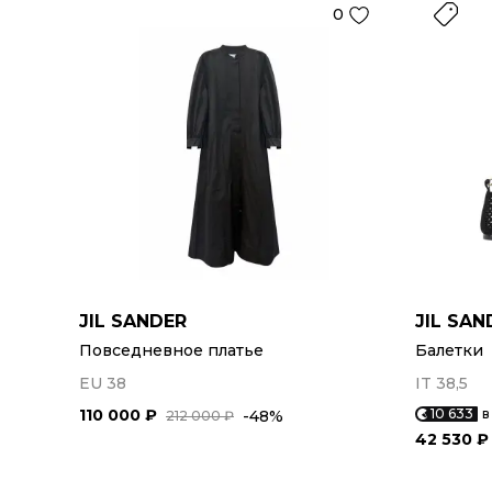
0
JIL SANDER
JIL SAN
Повседневное платье
Балетки
EU 38
IT 38,5
110 000 ₽
10 633
в
-48%
212 000 ₽
42 530 ₽