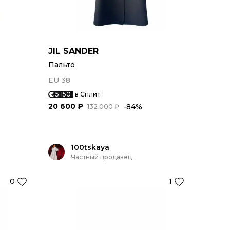
JIL SANDER
Пальто
EU 38
5 150
в Сплит
20 600 ₽
-84%
132 000 ₽
100tskaya
Частный продавец
0
1