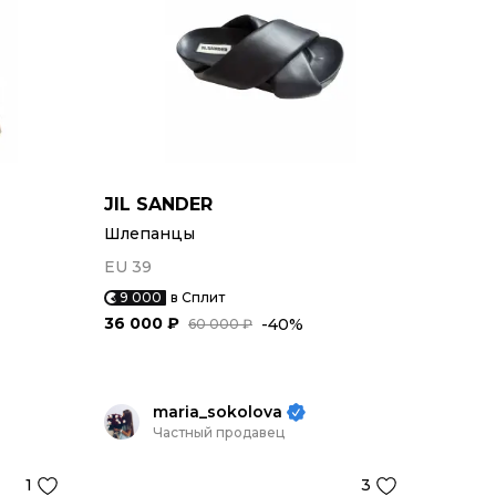
JIL SANDER
Шлепанцы
EU 39
9 000
в Сплит
36 000 ₽
-40%
60 000 ₽
maria_sokolova
Частный продавец
1
3