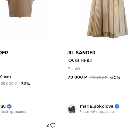
DER
JIL SANDER
а
Юбка миди
EU 40
 Сплит
70 000 ₽
-50%
140 000 ₽
-36%
25 000 ₽
ruu
maria_sokolova
тный продавец
Частный продавец
2