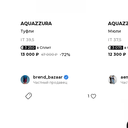
AQUAZZURA
AQUAZ
Туфли
Мюли
IT 39,5
IT 37,5
3 250
в Сплит
3 075
в
13 000 ₽
12 300 ₽
-72%
47 000 ₽
brend_bazaar
ae
Частный продавец
Час
1