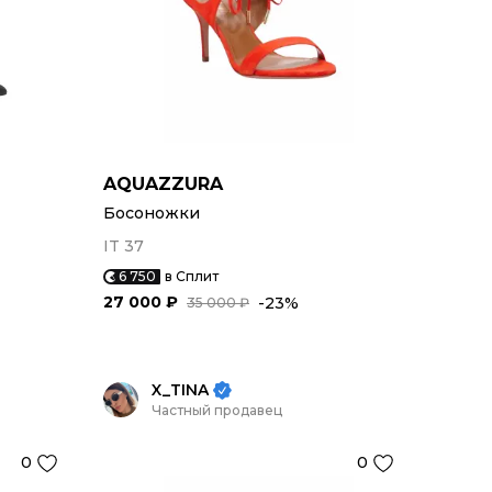
AQUAZZURA
Босоножки
IT 37
6 750
в Сплит
27 000 ₽
-23%
35 000 ₽
X_TINA
Частный продавец
0
0