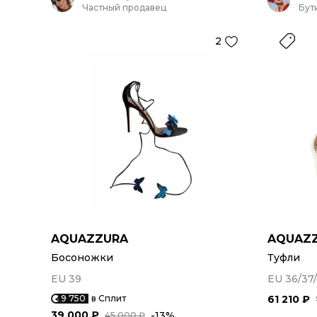
Частный продавец
Бут
2
AQUAZZURA
AQUAZ
Босоножки
Туфли
EU 39
EU 36/37
9 750
в Сплит
61 210 ₽
39 000 ₽
-13%
45 000 ₽