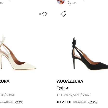
ик
Бутик
0
ZURA
AQUAZZURA
Туфли
/38/39/40
EU 37/37,5/38/39/41
61 210 ₽
-23%
-23%
79 485 ₽
79 485 ₽