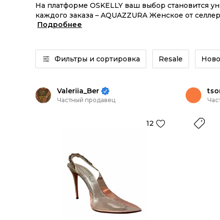
На платформе OSKELLY ваш выбор становится у
каждого заказа – AQUAZZURA Женское от селлеро
Подробнее
AQUAZZURA Женское из новых коллекций – заказ
Фильтры и сортировка
Resale
Ново
Valeriia_Ber
tso
Частный продавец
Час
12