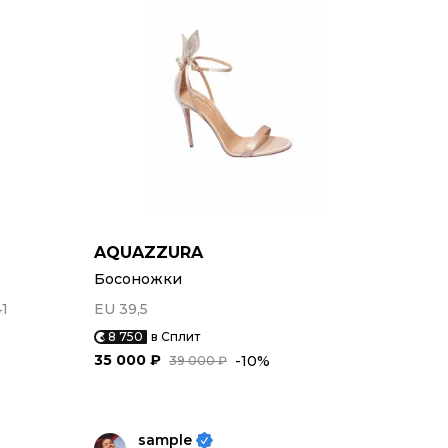
AQUAZZURA
Босоножки
41
EU 39,5
8 750
в Сплит
35 000 ₽
-10%
39 000 ₽
sample