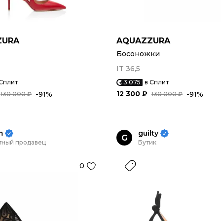
ZURA
AQUAZZURA
Босоножки
IT 36,5
 Сплит
3 075
в Сплит
12 300 ₽
-91%
-91%
130 000 ₽
130 000 ₽
m
guilty
G
тный продавец
Бутик
0