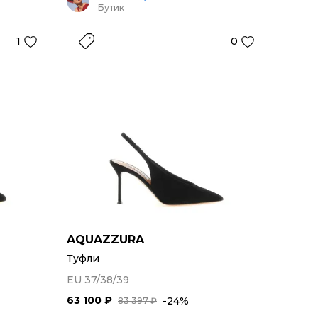
Бутик
1
0
AQUAZZURA
Туфли
EU 37/38/39
63 100 ₽
-24%
83 397 ₽