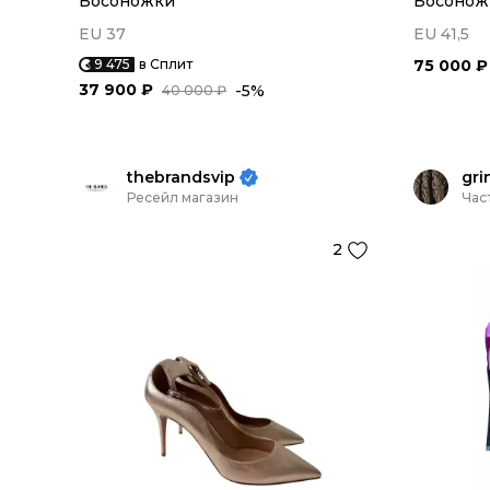
Босоножки
Босонож
EU 37
EU 41,5
9 475
в Сплит
75 000 ₽
37 900 ₽
-5%
40 000 ₽
thebrandsvip
gri
Ресейл магазин
Час
2