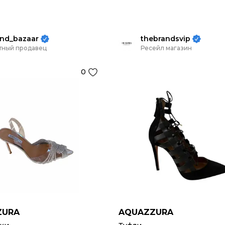
nd_bazaar
thebrandsvip
тный продавец
Ресейл магазин
0
ZURA
AQUAZZURA