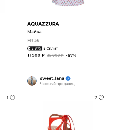
AQUAZZURA
Майка
FR 36
2 875
в Сплит
11 500 ₽
-67%
35 000 ₽
sweet_lana
Частный продавец
1
7