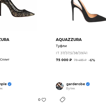
ZURA
AQUAZZURA
Туфли
IT 37/37,5/38/39/41
 Сплит
75 000 ₽
-6%
79 485 ₽
mple
garderobe
ик
Бутик
0