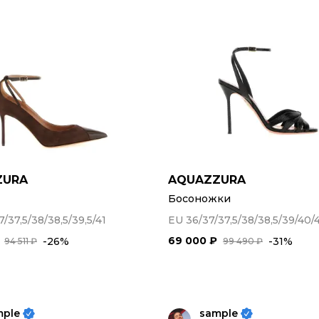
ZURA
AQUAZZURA
Босоножки
7/37,5/38/38,5/39,5/41
EU 36/37/37,5/38/38,5/39/40/
69 000 ₽
-26%
-31%
94 511 ₽
99 490 ₽
mple
sample