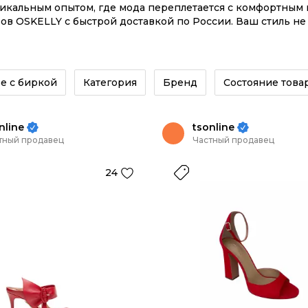
никальным опытом, где мода переплетается с комфортны
в OSKELLY с быстрой доставкой по России. Ваш стиль не
ывайте на сайте или в приложении OSKELLY с целой эко
е с биркой
Категория
Бренд
Состояние това
nline
tsonline
тный продавец
Частный продавец
24