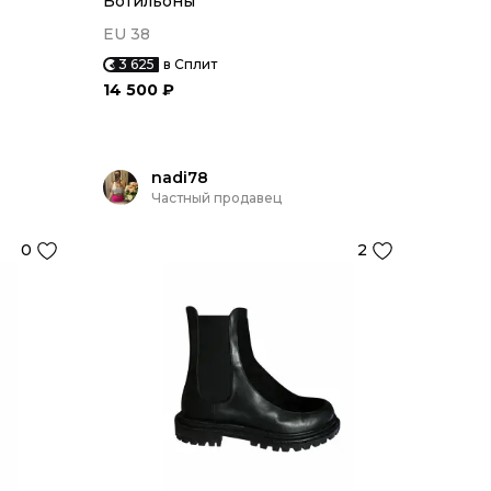
Ботильоны
EU 38
3 625
в Сплит
14 500 ₽
nadi78
Частный продавец
0
2