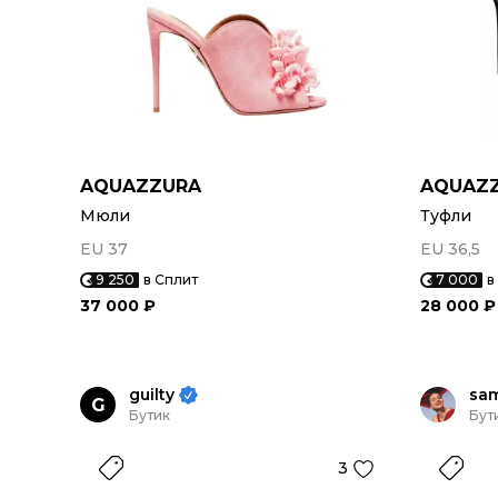
AQUAZZURA
AQUAZ
Мюли
Туфли
EU 37
EU 36,5
9 250
в Сплит
7 000
в
37 000 ₽
28 000 ₽
guilty
sa
G
Бутик
Бут
3