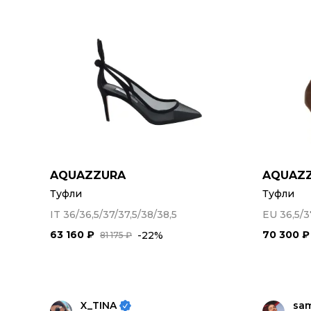
AQUAZZURA
AQUAZ
Туфли
Туфли
IT 36/36,5/37/37,5/38/38,5
EU 36,5/3
63 160 ₽
70 300 ₽
-22%
81 175 ₽
X_TINA
sa