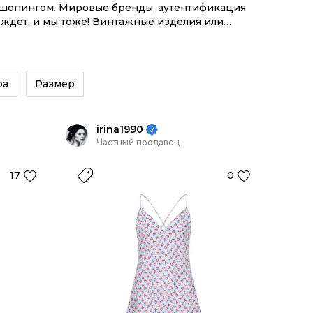
м шопингом. Мировые бренды, аутентификация
 ждет, и мы тоже! Винтажные изделия или
системой инструментов.
ра
Размер
irina1990
Частный продавец
17
0