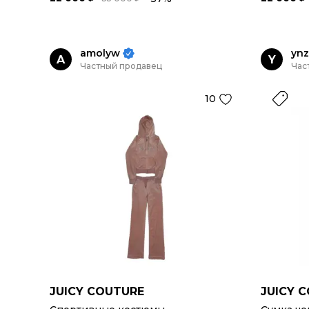
amolyw
ynz
A
Y
Частный продавец
Час
10
JUICY COUTURE
JUICY 