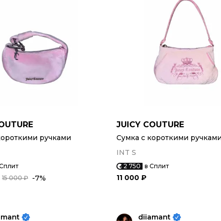
COUTURE
JUICY COUTURE
короткими ручками
Сумка с короткими ручкам
INT S
 Сплит
2 750
в Сплит
11 000 ₽
-7%
15 000 ₽
amant
diiamant