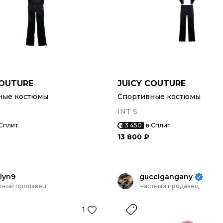
COUTURE
JUICY COUTURE
ные костюмы
Спортивные костюмы
INT S
 Сплит
3 450
в Сплит
13 800 ₽
lyn9
guccigangany
тный продавец
Частный продавец
1