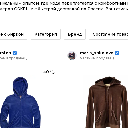
никальным опытом, где мода переплетается с комфортны
леров OSKELLY с быстрой доставкой по России. Ваш стиль
аказывайте на сайте или в приложении OSKELLY с целой 
е с биркой
Категория
Бренд
Состояние това
rsten
maria_sokolova
тный продавец
Частный продавец
40