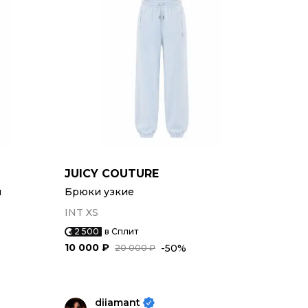
JUICY COUTURE
и
Брюки узкие
INT XS
2 500
в Сплит
10 000 ₽
-50%
20 000 ₽
diiamant