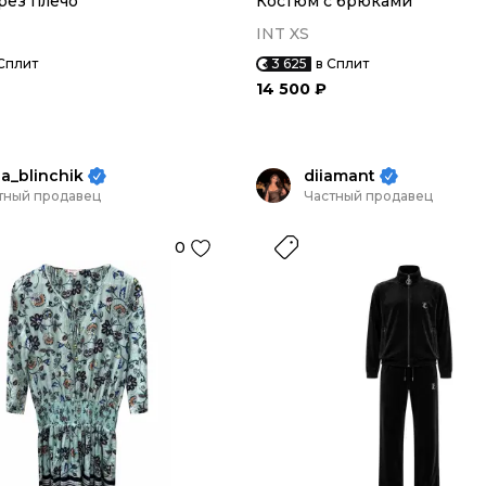
рез плечо
Костюм с брюками
INT XS
Сплит
3 625
в Сплит
14 500 ₽
na_blinchik
diiamant
тный продавец
Частный продавец
0