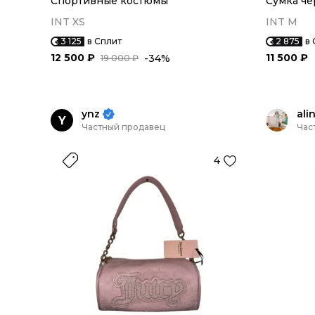
Спортивные костюмы
Сумка че
INT XS
INT M
3 125
в Сплит
2 875
в 
12 500 ₽
11 500 ₽
-34%
19 000 ₽
ynz
ali
Y
Частный продавец
Час
4