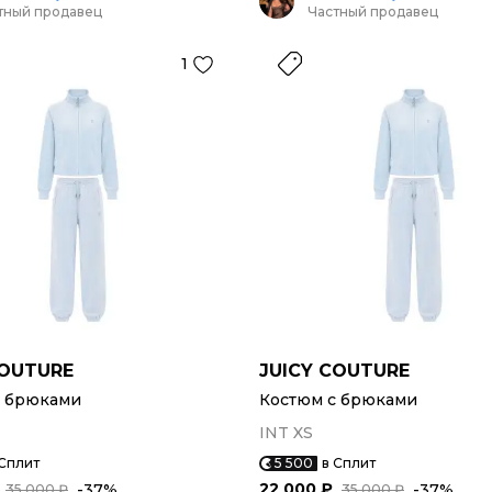
тный продавец
Частный продавец
1
COUTURE
JUICY COUTURE
с брюками
Костюм с брюками
INT XS
 Сплит
5 500
в Сплит
22 000 ₽
-37%
-37%
35 000 ₽
35 000 ₽