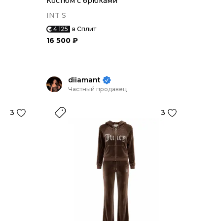
Костюм с брюками
INT S
4 125
в Сплит
16 500 ₽
diiamant
Частный продавец
3
3