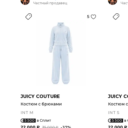
Частный продавец
Час
5
JUICY COUTURE
JUICY 
Костюм с брюками
Костюм 
INT M
INT S
5 500
в Сплит
5 500
в
22 000 ₽
22 000 ₽
-37%
35 000 ₽