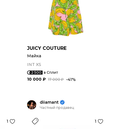
JUICY COUTURE
Майка
INT XS
2 500
в Сплит
10 000 ₽
-41%
17 000 ₽
diiamant
Частный продавец
1
1