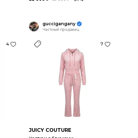
guccigangany
Частный продавец
4
7
JUICY COUTURE