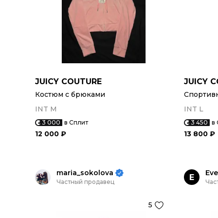
JUICY COUTURE
JUICY 
Костюм с брюками
Спортив
INT M
INT L
3 000
в Сплит
3 450
в
12 000 ₽
13 800 ₽
maria_sokolova
Eve
E
Частный продавец
Час
5