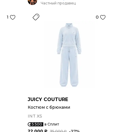
Частный продавец
1
0
JUICY COUTURE
Костюм с брюками
INT XS
5 500
в Сплит
22 000 ₽
-37%
35 000 ₽