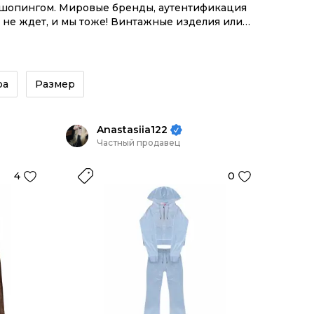
м шопингом. Мировые бренды, аутентификация
 не ждет, и мы тоже! Винтажные изделия или
экосистемой инструментов.
ра
Размер
Anastasiia122
Частный продавец
4
0