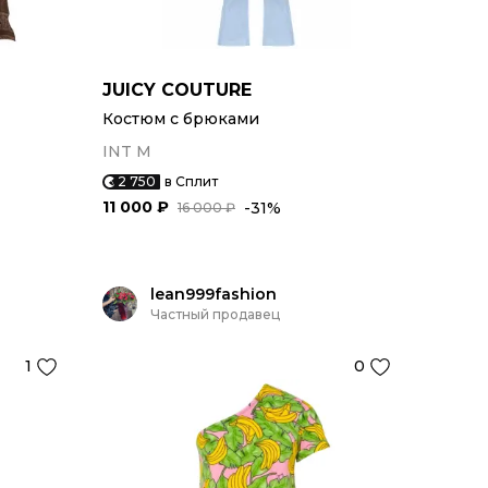
JUICY COUTURE
Костюм с брюками
INT M
2 750
в Сплит
11 000 ₽
-31%
16 000 ₽
lean999fashion
Частный продавец
1
0