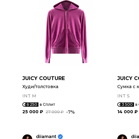
JUICY COUTURE
JUICY 
Худи/толстовка
Сумка с 
INT M
INT S
6 250
в Сплит
3 500
в
25 000 ₽
14 000 ₽
-7%
27 000 ₽
diiamant
dii