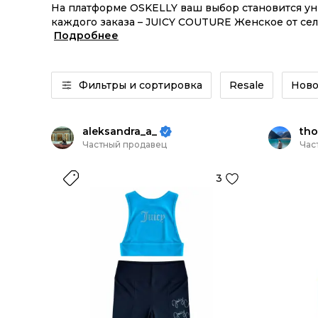
На платформе OSKELLY ваш выбор становится у
каждого заказа – JUICY COUTURE Женское от сел
Подробнее
JUICY COUTURE Женское из новых коллекций – з
Фильтры и сортировка
Resale
Ново
aleksandra_a_
tho
Частный продавец
Час
3