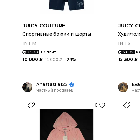
JUICY COUTURE
JUICY 
Спортивные брюки и шорты
Худи/тол
INT M
INT S
2 500
в Сплит
3 075
в
10 000 ₽
12 300 ₽
-29%
14 000 ₽
Anastasiia122
Eva
Частный продавец
Час
0