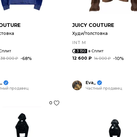
COUTURE
JUICY COUTURE
стовка
Худи/толстовка
INT M
 Сплит
3 150
в Сплит
12 600 ₽
-68%
-10%
38 000 ₽
14 000 ₽
_
Eva_
тный продавец
Частный продавец
0