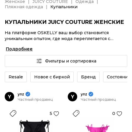
Женское
JUICY COUTURE
Одежда
Пляжная одежда
Купальники
КУПАЛЬНИКИ JUICY COUTURE ЖЕНСКИЕ
На платформе OSKELLY ваш выбор становится
уникальным опытом, где мода переплетается с
комфортным шопингом. Мировые бренды,
Подробнее
аутентификация каждого заказа – Купальники JUICY
COUTURE женские от селлеров OSKELLY с быстрой
Фильтры и сортировка
доставкой по России. Ваш стиль не ждет, и мы тоже!
Винтажные изделия или Купальники JUICY COUTURE
женские из новых коллекций – заказывайте на сайте
Resale
Новое с биркой
Бренд
Состояние 
или в приложении OSKELLY с целой экосистемой
инструментов.
ynz
ynz
Y
Y
Частный продавец
Частный продавец
5
0