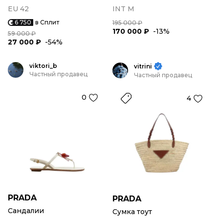
EU 42
INT M
6 750
в Сплит
195 000 ₽
170 000 ₽
-13%
59 000 ₽
27 000 ₽
-54%
viktori_b
vitrini
Частный продавец
Частный продавец
0
4
PRADA
PRADA
Сандалии
Сумка тоут