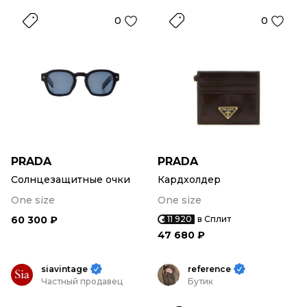
0
0
PRADA
PRADA
Солнцезащитные очки
Кардхолдер
One size
One size
60 300 ₽
11 920
в Сплит
47 680 ₽
siavintage
reference
Частный продавец
Бутик