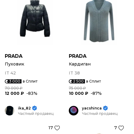
PRADA
PRADA
Пуховик
Кардиган
IT 42
IT 38
3 000
в Сплит
2 500
в Сплит
70 000 ₽
75 000 ₽
12 000 ₽
-83%
10 000 ₽
-87%
ika_82
yacshinca
Частный продавец
Частный продавец
17
7