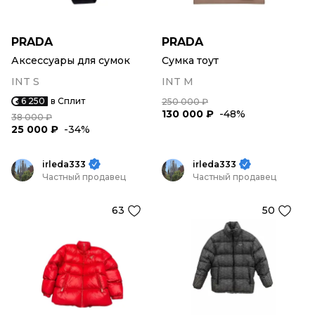
PRADA
PRADA
Аксессуары для сумок
Сумка тоут
INT S
INT M
6 250
в Сплит
250 000 ₽
130 000 ₽
-48%
38 000 ₽
25 000 ₽
-34%
irleda333
irleda333
Частный продавец
Частный продавец
63
50