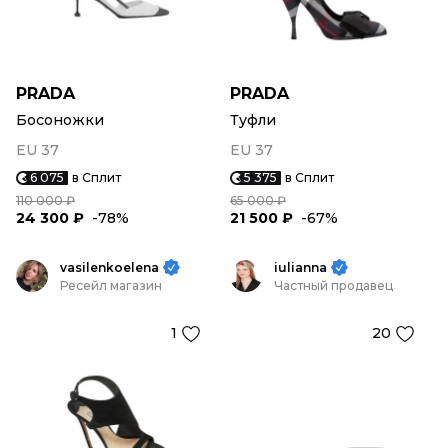
PRADA
PRADA
Босоножки
Туфли
EU 37
EU 37
6 075
в Сплит
5 375
в Сплит
110 000 ₽
65 000 ₽
24 300 ₽
-78%
21 500 ₽
-67%
vasilenkoelena
iulianna
Ресейл магазин
Частный продавец
1
20