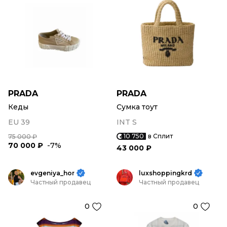
PRADA
PRADA
Кеды
Сумка тоут
EU 39
INT S
10 750
в Сплит
75 000 ₽
70 000 ₽
-7%
43 000 ₽
evgeniya_hor
luxshoppingkrd
Частный продавец
Частный продавец
0
0