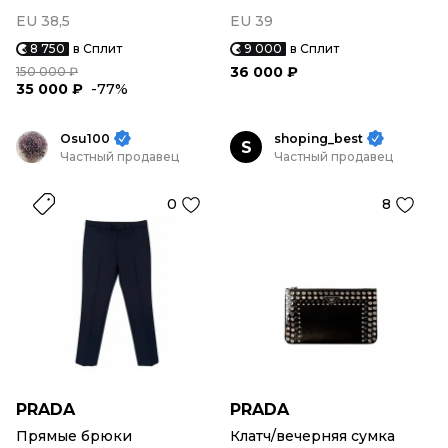
EU 38,5
EU 39
8 750
в Сплит
9 000
в Сплит
36 000 ₽
150 000 ₽
35 000 ₽
-77%
Osu100
shoping_best
S
Частный продавец
Частный продавец
0
8
PRADA
PRADA
Прямые брюки
Клатч/вечерняя сумка