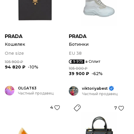
PRADA
PRADA
Кошелек
Ботинки
One size
EU 38
9 975
в Сплит
105 900 ₽
94 820 ₽
-10%
105 000 ₽
39 900 ₽
-62%
OLGAT63
viktoriyabest
Частный продавец
Частный продавец
4
7