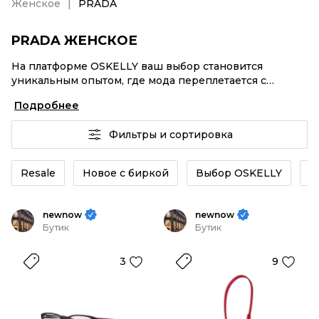
Женское
PRADA
PRADA ЖЕНСКОЕ
На платформе OSKELLY ваш выбор становится
уникальным опытом, где мода переплетается с
комфортным шопингом. Мировые бренды,
Подробнее
аутентификация каждого заказа – PRADA Женское от
селлеров OSKELLY с быстрой доставкой по России.
Фильтры и сортировка
Ваш стиль не ждет, и мы тоже! Винтажные изделия
или PRADA Женское из новых коллекций –
заказывайте на сайте или в приложении OSKELLY с
Resale
Новое с биркой
Выбор OSKELLY
К
целой экосистемой инструментов.
newnow
newnow
Бутик
Бутик
3
9