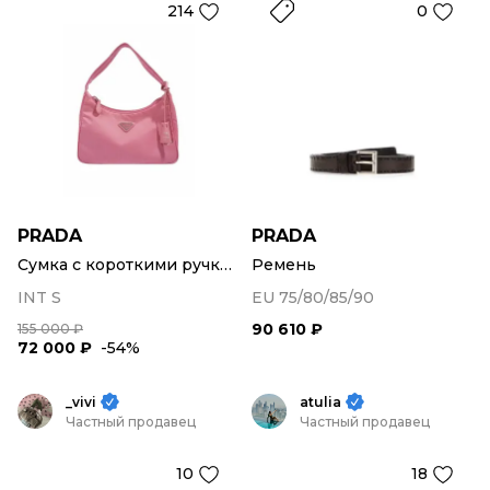
214
0
PRADA
PRADA
Сумка с короткими ручками
Ремень
INT S
EU 75/80/85/90
90 610 ₽
155 000 ₽
72 000 ₽
-54%
_vivi
atulia
Частный продавец
Частный продавец
10
18