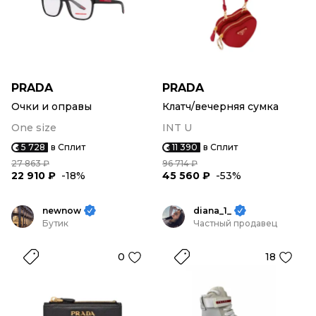
PRADA
PRADA
Очки и оправы
Клатч/вечерняя сумка
One size
INT U
5 728
в Сплит
11 390
в Сплит
27 863 ₽
96 714 ₽
22 910 ₽
-18%
45 560 ₽
-53%
newnow
diana_1_
Бутик
Частный продавец
0
18