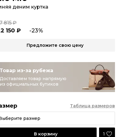
иняя деним куртка
7 815 ₽
22 150 ₽
-23%
Предложите свою цену
Товар из-за рубежа
Доставляем товар напрямую
из официальных бутиков
азмер
Таблица размеров
Выберите размер
1
В корзину