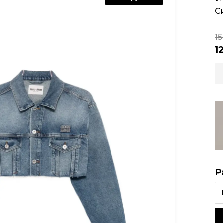
С
15
1
Р