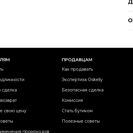
Д
MI
О
Р
Ра
Ка
Б
ЕЛЯМ
ПРОДАВЦАМ
М
ть
Как продавать
Ц
одлинности
Экспертиза Oskelly
Со
 сделка
Безопасная сделка
П
Os
 возврат
Комиссия
е свою цену
Стать бутиком
советы
Полезные советы
рименения промокодов