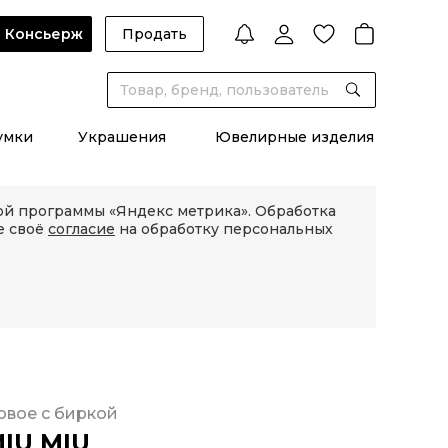
Консьерж
Продать
умки
Украшения
Ювелирные изделия
кой программы «Яндекс метрика». Обработка
е своё
согласие
на обработку персональных
овое с биркой
IU MIU