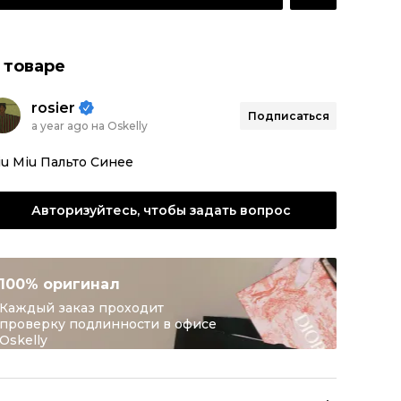
 товаре
rosier
Подписаться
a year ago на Oskelly
u Miu Пальто Синее
Авторизуйтесь, чтобы задать вопрос
100% оригинал
Каждый заказ проходит
проверку подлинности в офисе
Oskelly