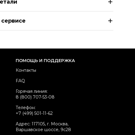
етали
U MIU Синяя деним куртка
 сервисе
азмер
IT 40
здел
Женское
тегория
Куртки
ренд
MIU MIU
ПОМОЩЬ И ПОДДЕРЖКА
атериал одежды
Деним
Контакты
вет
Синий
FAQ
стояние товара
Новое с биркой
Горячая линия:
родавец
Бутик
8 (800) 707-53-08
kelly ID
5711019
Телефон:
+7 (499) 501-11-62
Адрес: 117105, г. Москва,
Варшавское шоссе, 9с28